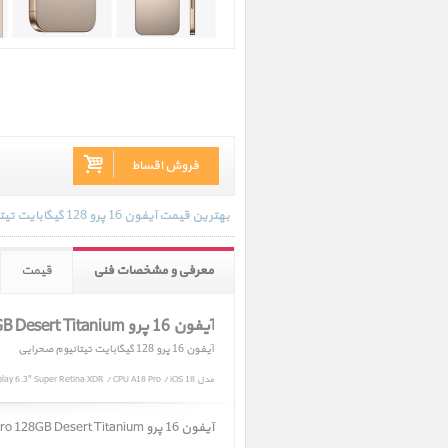
فروش اقساط
بهترین قیمت آیفون 16 پرو 128 گیگابایت تیتانیوم صحرایی در تاریخ 1404/05/26 - 13:56 با انواع گارانتی و رنگ بندی های موجود به روز رسانی شده است.
معرفی و مشخصات فنی
قیمت
آیفون 16 پرو iPhone 16 Pro 128GB Desert Titanium
آیفون 16 پرو 128 گیگابایت تیتانیوم صحرایی
مدل iPhone 16 Pro 128GB Desert Titanium / Capacity 128GB / Camera Triple 48MP / Display 6.3" Super Retina XDR / CPU A18 Pro / iOS 18
آیفون 16 پرو iPhone 16 Pro 128GB Desert Titanium ﴿ آیفون 16 پرو 128 گیگابایت تیتانیوم صحرایی ﴾ در حال حاضر در انبار موجود نمیباشد.