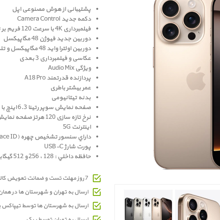
پشتیبانی از هوش مصنوعی اپل
دکمه جدید Camera Control
فیلمبرداری 4K با سرعت 120 فریم بر ثانیه
دوربین جدید فیوژن 48 مگاپیکسل
دوربین اولترا واید 48 مگاپیکسل و تله فوتو 12 مگاپيکسل
عکاسی و فیلمبرداری 3 بعدی
ویژگی Audio Mix
پردازنده قدرتمند A18 Pro
عمر بیشتر باطری
بدنه تیتانیومی
صفحه نمايش سوپر رتينا 6.3 اينچ با حاشیه باریک تر
نرخ تازه سازی 120 هرتز صفحه نمایش
اینترنت 5G
داراي سنسور تشخيص چهره (Face ID)
پورت شارژ USB-C
حافظه داخلي : 128 ، 256 و 512 گيگابايت و 1 ترابایت
7 روز مهلت تست و ضمانت تعویض کالای معیوب
ارسال به تهران و شهرستان ها در هما
ارسال به شهرستان ها توسط تیپاکس 
ارسال به تهران توسط پیک