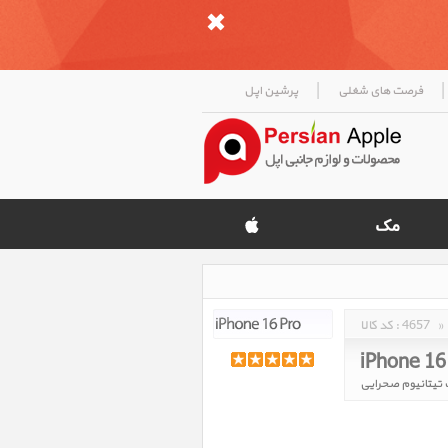
|
|
فرصت های شغلی
پرشین اپل
»
4657
کد کالا :
iPhone 16