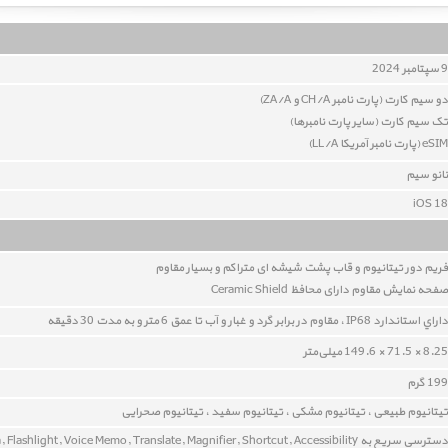
9 سپتامبر 2024
دو سيم کارت (پارت نامبر CH/A و ZA/A)
تک سیم کارت (سایر پارت نامبرها)
eSIM (پارت نامبر آمریکا LL/A)
نانو سيم
iOS 18
فريم دور تیتانیوم و قاب پشت شيشه ای متراکم و بسيار مقاوم
صفحه نمایش مقاوم دارای محافظ Ceramic Shield
داراي استاندارد IP68 ، مقاوم در برابر گرد و غبار و آب تا عمق 6 متر و به مدت 30 دقيقه
8.25 × 71.5 × 149.6 میلی‌متر
199 گرم
تیتانیوم طبیعی ، تیتانیوم مشکی ، تیتانیوم سفید ، تیتانیوم صحرایی
دسترسی سریع به Silent mode, Focus, Camera, Flashlight, Voice Memo, Translate, Magnifier, Shortcut, Accessibility