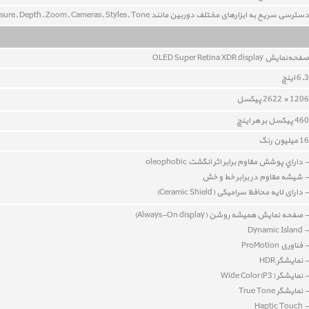
دسترسی سریع به ابزارهای مختلف دوربین مانند Exposure, Depth, Zoom, Cameras, Styles, Tone
صفحه‌نمايش OLED Super Retina XDR display
6.3 اينچ
1206 × 2622 پیکسل
460 پيکسل بر هر اينچ
16 ميليون رنگ
- داراي پوشش مقاوم برابر اثر انگشت oleophobic
- شيشه‌ مقاوم در برابر خط و خش
- دارای لایه محافظ سرامیکی (
Ceramic Shield
)
- صفحه نمایش همیشه روشن (Always-On display)
- Dynamic Island
- فناوری ProMotion
- نمايشگر HDR
- نمايشگر Wide Color(P3)
- نمايشگر True Tone
- Haptic Touch