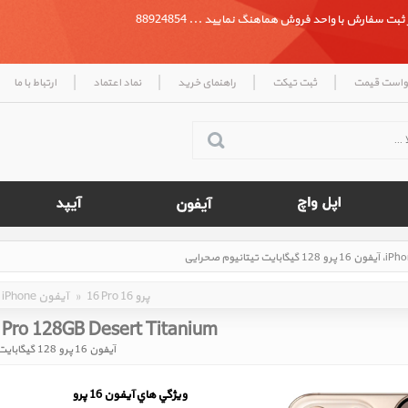
بت سفارش با واحد فروش هماهنگ نمایید ... 88924854
|
|
|
|
واست قیمت
ثبت تیکت
راهنمای خرید
نماد اعتماد
ارتباط با ما
16 Pro 16 پرو
»
iPhone آیفون
 Pro 128GB Desert Titanium
آیفون 16 پرو 128 گیگابایت تیتانیوم صحرایی
ويژگي هاي آيفون 16 پرو