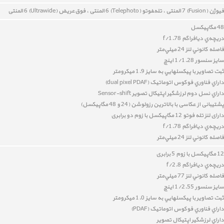
فیوژن (Fusion) 7 المنتی ،
تله‌‍فوتو (Telephoto) 6 المنتی ،
فوق‌عريض (Ultrawide) 6 المنتی
48 مگاپیکسل
دريچه‌ي ديافراگم f/1.78
فاصله کانوني لنز 24 ميلي‌متر
سايز سنسور 1/1.28 اينچ
ثبت تصاوير با پيکسل‎هايي به سايز 1.9 ميکرومتر
داراي
فناوري فوکوس اتوماتيک (
dual pixel PDAF
)
داراي نسل دوم
لرزشگير اپتيکال تصوير
Sensor-shift
پشتیبانی از عکاسی با بالاترین رزولوشن (24 و 48 مگاپیکسل)
دارای لنز تله فوتو 12 مگاپیکسل با زوم دو برابری
دريچه‌ي ديافراگم f/1.78
فاصله کانوني لنز 24 ميلي‌متر
12 مگاپیکسل با زوم 5 برابری
دريچه‌ي ديافراگم f/2.8
فاصله کانوني لنز 77 ميلي‌متر
سايز سنسور 1/2.55 اينچ
ثبت تصاوير با پيکسل‎هايي به سايز 1.0 ميکرومتر
داراي
فناوري فوکوس اتوماتيک (PDAF)
داراي
لرزشگير اپتيکال تصوير