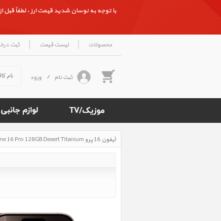
با توجه به نوسان شدید قیمت ارز ، لطفاً قبل از ث
|
|
محصولات
لیست قیمت
ثبت درخ
ثبت نام
/
ورود
آیفون 16 پرو iPhone 16 Pro 128GB Desert Titanium، آیفون 16 پرو 128 گیگابایت تیتانیوم صحرایی
Rated
4.7
/5
based
on
500
reviews