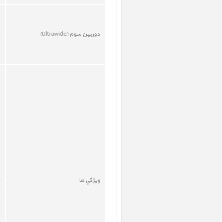
دوربين سوم (
Ultrawide
)
ويژگي ها