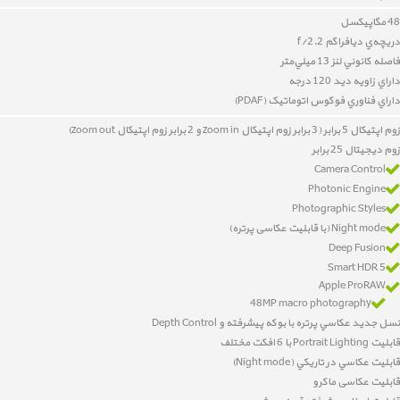
48 مگاپیکسل
دريچه‌ي ديافراگم f/2.2
فاصله کانوني لنز 13 ميلي‌متر
داراي زاويه ديد 120 درجه
داراي
فناوري فوکوس اتوماتيک (PDAF)
زوم اپتیکال 5 برابر (3 برابر زوم اپتیکال zoom in و 2 برابر زوم اپتیکال zoom out)
زوم دیجیتال 25 برابر
Camera Control
Photonic Engine
Photographic Styles
Night mode (با قابلیت عکاسی پرتره)
Deep Fusion
Smart HDR 5
Apple ProRAW
48MP macro photography
نسل جدید عکاسي پرتره با بوکه پيشرفته و Depth Control
قابليت Portrait Lighting با 6 افکت مختلف
قابليت عکاسي در تاريکي (Night mode)
قابلیت عکاسی ماکرو