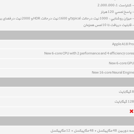
- کنتراست 2,000,000:1
- پاسخ لمسي 120 هرتز
- ميزان روشنايي : 1000 نيت در حالت typical و 1600 نيت در حالت HDR و 2000 نیت در فضای بیرون
- قابليت دريافت تا 10 لمس همزمان
Apple A18 Pro
New 6‑core CPU with 2 performance and 4 efficiency cores
New 6‑core GPU
New 16‑core Neural Engine
8
گيگابايت
128
گيگابايت
سه دوربين 48
مگاپيکسل
+ 48
مگاپيکسل
+ 12
مگاپيکسل