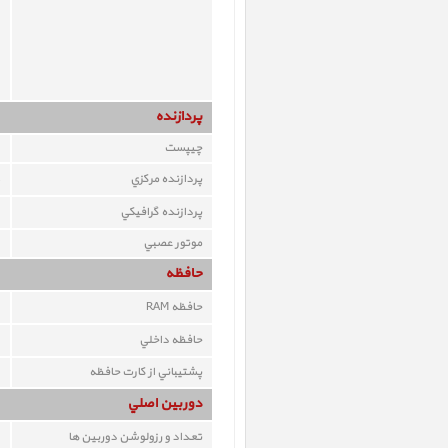
پردازنده
چيپست
پردازنده مرکزي
پردازنده گرافيکي
موتور عصبي
حافظه
حافظه RAM
حافظه داخلي
پشتيباني از کارت حافظه
دوربين اصلي
تعداد و رزولوشن دوربين ها