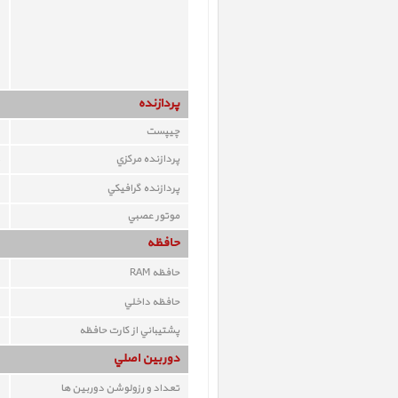
پردازنده
چيپست
پردازنده مرکزي
پردازنده گرافيکي
موتور عصبي
حافظه
حافظه RAM
حافظه داخلي
پشتيباني از کارت حافظه
دوربين اصلي
تعداد و رزولوشن دوربين ها