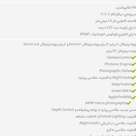
48 مگاپیکسل
دريچه‌ي ديافراگم f/2.2
فاصله کانوني لنز 13 ميلي‌متر
داراي زاويه ديد 120 درجه
داراي
فناوري فوکوس اتوماتيک (PDAF)
زوم اپتیکال 5 برابر (3 برابر زوم اپتیکال zoom in و 2 برابر زوم اپتیکال zoom out)
زوم دیجیتال 25 برابر
Camera Control
Photonic Engine
Photographic Styles
Night mode (با قابلیت عکاسی پرتره)
Deep Fusion
Smart HDR 5
Apple ProRAW
48MP macro photography
نسل جدید عکاسي پرتره با بوکه پيشرفته و Depth Control
قابليت Portrait Lighting با 6 افکت مختلف
قابليت عکاسي در تاريکي (Night mode)
قابلیت عکاسی ماکرو