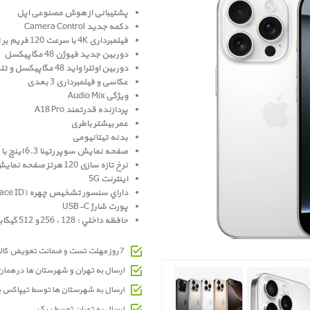
پشتیبانی از هوش مصنوعی اپل
دکمه جدید Camera Control
فیلمبرداری 4K با سرعت 120 فریم بر ثانیه
دوربین جدید فیوژن 48 مگاپیکسل
دوربین اولترا واید 48 مگاپیکسل و تله فوتو 12 مگاپيکسل
عکاسی و فیلمبرداری 3 بعدی
ویژگی Audio Mix
پردازنده قدرتمند A18 Pro
عمر بیشتر باطری
بدنه تیتانیومی
صفحه نمايش سوپر رتينا 6.3 اينچ با حاشیه باریک تر
نرخ تازه سازی 120 هرتز صفحه نمایش
اینترنت 5G
داراي سنسور تشخيص چهره (Face ID)
پورت شارژ USB-C
حافظه داخلي : 128 ، 256 و 512 گيگابايت و 1 ترابایت
7 روز مهلت تست و ضمانت تعویض کالای معیوب
ارسال به تهران و شهرستان ها در هما
ارسال به شهرستان ها توسط تیپاکس 
ارسال به تهران توسط پیک