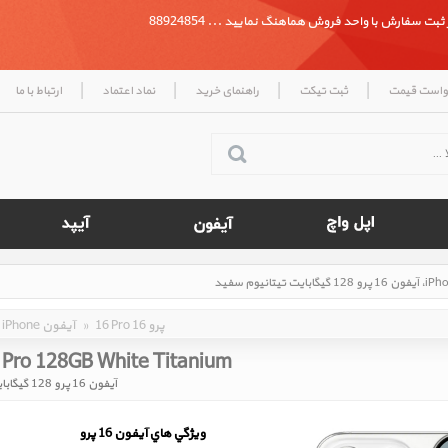
بت سفارش با واحد فروش هماهنگ نمایید ... 88924854
|
|
|
|
واست قیمت
ثبت تیکت
راهنمای خرید
نماد اعتماد
ارتباط با ما
16 Pro 16 پرو
»
iPhone آیفون
 Pro 128GB White Titanium
آیفون 16 پرو 128 گیگابایت تیتانیوم سفید
ويژگي هاي آيفون 16 پرو