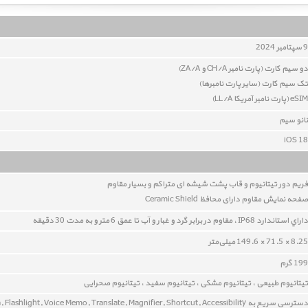
9 سپتامبر 2024
دو سيم کارت (پارت نامبر CH/A و ZA/A)
تک سیم کارت (سایر پارت نامبرها)
eSIM (پارت نامبر آمریکا LL/A)
نانو سيم
iOS 18
فريم دور تیتانیوم و قاب پشت شيشه ای متراکم و بسيار مقاوم
صفحه نمایش مقاوم دارای محافظ Ceramic Shield
داراي استاندارد IP68 ، مقاوم در برابر گرد و غبار و آب تا عمق 6 متر و به مدت 30 دقيقه
8.25 × 71.5 × 149.6 میلی‌متر
199 گرم
تیتانیوم طبیعی ، تیتانیوم مشکی ، تیتانیوم سفید ، تیتانیوم صحرایی
دسترسی سریع به Silent mode, Focus, Camera, Flashlight, Voice Memo, Translate, Magnifier, Shortcut, Accessibility