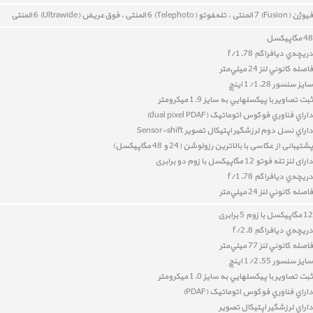
فیوژن (Fusion) 7 المنتی ،
تله‌‍فوتو (Telephoto) 6 المنتی ،
فوق‌عريض (Ultrawide) 6 المنتی
48 مگاپیکسل
دريچه‌ي ديافراگم f/1.78
فاصله کانوني لنز 24 ميلي‌متر
سايز سنسور 1/1.28 اينچ
ثبت تصاوير با پيکسل‎هايي به سايز 1.9 ميکرومتر
داراي
فناوري فوکوس اتوماتيک (
dual pixel PDAF
)
داراي نسل دوم
لرزشگير اپتيکال تصوير
Sensor-shift
پشتیبانی از عکاسی با بالاترین رزولوشن (24 و 48 مگاپیکسل)
دارای لنز تله فوتو 12 مگاپیکسل با زوم دو برابری
دريچه‌ي ديافراگم f/1.78
فاصله کانوني لنز 24 ميلي‌متر
12 مگاپیکسل با زوم 5 برابری
دريچه‌ي ديافراگم f/2.8
فاصله کانوني لنز 77 ميلي‌متر
سايز سنسور 1/2.55 اينچ
ثبت تصاوير با پيکسل‎هايي به سايز 1.0 ميکرومتر
داراي
فناوري فوکوس اتوماتيک (PDAF)
داراي
لرزشگير اپتيکال تصوير