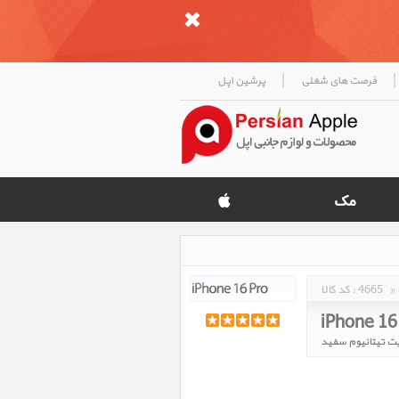
|
|
فرصت های شغلی
پرشین اپل
»
4665
کد کالا :
iPhone 16