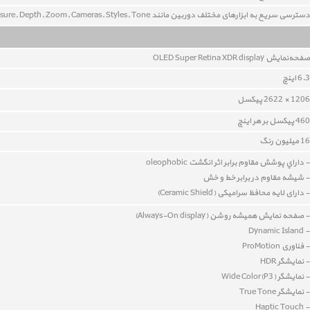
دسترسی سریع به ابزارهای مختلف دوربین مانند Exposure, Depth, Zoom, Cameras, Styles, Tone
صفحه‌نمايش OLED Super Retina XDR display
6.3 اينچ
1206 × 2622 پیکسل
460 پيکسل بر هر اينچ
16 ميليون رنگ
- داراي پوشش مقاوم برابر اثر انگشت oleophobic
- شيشه‌ مقاوم در برابر خط و خش
- دارای لایه محافظ سرامیکی (
Ceramic Shield
)
- صفحه نمایش همیشه روشن (Always-On display)
- Dynamic Island
- فناوری ProMotion
- نمايشگر HDR
- نمايشگر Wide Color(P3)
- نمايشگر True Tone
- Haptic Touch