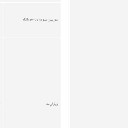
دوربين سوم (
Ultrawide
)
ويژگي ها