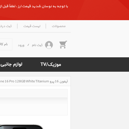
با توجه به نوسان شدید قیمت ارز ، لطفاً قبل از ث
|
|
محصولات
لیست قیمت
ثبت درخ
ثبت نام
/
ورود
آیفون 16 پرو iPhone 16 Pro 128GB White Titanium، آیفون 16 پرو 128 گیگابایت تیتانیوم سفید
Rated
5
/5
based
on
500
reviews