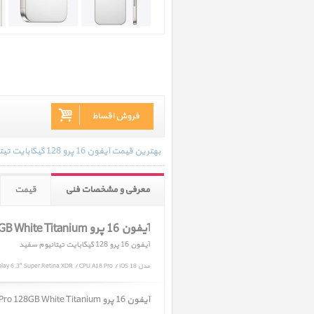
فروش اقساط
بهترین قیمت آیفون 16 پرو 128 گیگابایت تیتانیوم سفید در تاریخ 1404/05/07 - 14:20 با انواع گارانتی و رنگ بندی های موجود به روز رسانی شده است.
معرفی و مشخصات فنی
قیمت
آیفون 16 پرو iPhone 16 Pro 128GB White Titanium
آیفون 16 پرو 128 گیگابایت تیتانیوم سفید
مدل iPhone 16 Pro 128GB White Titanium / Capacity 128GB / Camera Triple 48MP / Display 6.3" Super Retina XDR / CPU A18 Pro / iOS 18
آیفون 16 پرو iPhone 16 Pro 128GB White Titanium ﴿ آیفون 16 پرو 128 گیگابایت تیتانیوم سفید ﴾ در حال حاضر در انبار موجود نمیباشد.