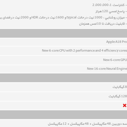
- کنتراست 2,000,000:1
- پاسخ لمسي 120 هرتز
- ميزان روشنايي : 1000 نيت در حالت typical و 1600 نيت در حالت HDR و 2000 نیت در فضای بیرون
- قابليت دريافت تا 10 لمس همزمان
Apple A18 Pro
New 6‑core CPU with 2 performance and 4 efficiency cores
New 6‑core GPU
New 16‑core Neural Engine
8
گيگابايت
128
گيگابايت
سه دوربين 48
مگاپيکسل
+ 48
مگاپيکسل
+ 12
مگاپيکسل