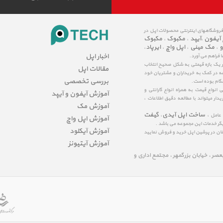
 فروشگاههای اینترنتی محصولات اپل در
 آیفون
آیپد
مکبوک
مکبوک
،
،
،
و
مک مینی
اپل واچ
ایرپاد
،
،
،
،
اخبار اپل
ا فراهم می آورد.
در یک بازه قیمتی به شکل صحیح انتخاب
مقالات اپل
عه در کمک به خریداران و مشتریان خود
بررسی تخصصی
شگام بوده است.
نواع قیمت به همراه انواع گارانتی و
آموزش آیفون و آیپد
ار میتواند با مطالعه دقیق اطلاعات ،
آموزش مک
ساخت اپل آیدی
گیفت
 عامل ،
،
آموزش اپل واچ
یگر خدمات این مجموعه می باشد .
آموزش آیکلود
مینان در پرشین اپل خرید و فروش نمایید
آموزش آیتیونز
لیعصر ، خیابان بزرگمهر ، مجتمع اداری و