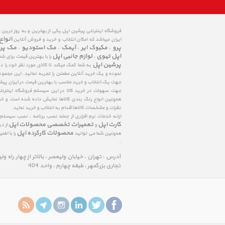
فروشگاه اینترنتی پرشین اپل یکی از بهترین و به روز ترین
انواع
ایران میباشد که امکان انتخاب و خرید و فروش آنلاین
پرو
مکبوک ایر
آیمک
مک استودیو
مک پر
،
،
،
،
اپل تیوی
لوازم جانبی اپل
،
را با بهترین قیمت برای شم
پرشین اپل
به شما کمک میکند تا کالای مورد نظر خود را 
نموده و یک خرید آنلاین مطمئن را تجربه نمائید. این مجمو
جهت یک انتخاب و خرید مناسب با بهترین قیمت در ایران پی
جهت سهولت در خرید کالا در این سیستم فروشگاه اینترنتی ا
همچنین انواع رنگ بندی کالاها نمایش داده شده است و خرید
نظرات و مشخصات کالاها اقدام به انتخاب و خرید نماید.
ارائه خدمات نرم افزاری از جمله نصب برنامه ، نصب سیستم
کارت اپل
تعمیرات تخصصی محصولات اپل
و
از د
محصولات کارکرده اپل
همچنین شما می توانید
را با اط
.
آدرس : تهران ، خیابان ولیعصر ، بالاتر از چهار راه و
تجاری بزرگمهر ، طبقه چهارم ، واحد 404