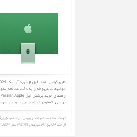
توضیحات مربوطه را به دقت مطالعه نموده 
راهنمای خرید پرشین اپل Persian Apple را به دقت بررسی و در صورت تمایل اقدام به خرید نمائید. همچنین شما میتوانید جهت اطلاعات بیشتر به قسمت
بررسی
،
تصاویر
،
لوازم جانبی
،
راهنمای خری
آی مک 24 اینچ M4 سبز مدل MWUE3 سال 2024، iMac 24 inch M4 MWUE3 Green (8C-8C/16-256) 2024