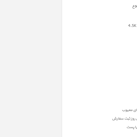
وع
ن روز ثبت سفارش
یا پست