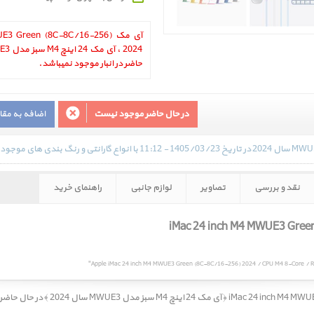
آی مک 3 Green (8C-8C/16-256
حاضر در انبار موجود نمیباشد.
در حال حاضر موجود نیست
اضافه به مق
نقد و بررسی
تصاویر
لوازم جانبی
راهنمای خرید
Apple iMac 24 inch M4 MWUE3 Green (8C-8C/16-256) 2024 / CPU M4 8-Core / R