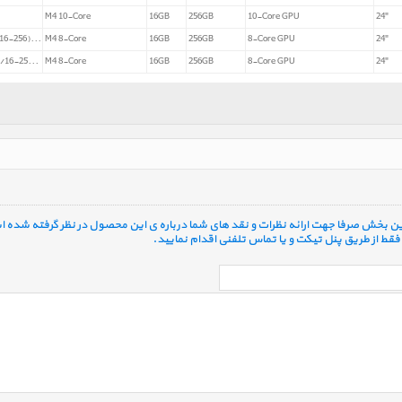
M4 10-Core
16GB
256GB
10-Core GPU
24"
iMac 24 inch M4 MWUF3 Blue (8C-8C/16-256) 2024
M4 8-Core
16GB
256GB
8-Core GPU
24"
iMac 24 inch M4 MWUC3 Silver (8C-8C/16-256) 2024
M4 8-Core
16GB
256GB
8-Core GPU
24"
 این بخش صرفا جهت ارائه نظرات و نقد های شما درباره ی این محصول در نظر گرفته شده ا
قط از طریق پنل تیکت و یا تماس تلفنی اقدام نمایید.