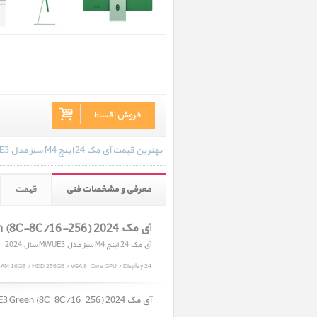
فروش اقساط
بهترین قیمت آی مک 24 اینچ M4 سبز مدل MWUE3 سال 2024 در تاریخ 1405/03/23 - 11:12 با انواع گارانتی و رنگ بندی های موجود به روز رسانی شده است.
معرفی و مشخصات فنی
قیمت
آی مک iMac 24 inch M4 MWUE3 Green (8C-8C/16-256) 2024
آی مک 24 اینچ M4 سبز مدل MWUE3 سال 2024
AM 16GB / HDD 256GB / VGA 8-Core GPU / Display 24"
آی مک iMac 24 inch M4 MWUE3 Green (8C-8C/16-256) 2024 ﴿ آی مک 24 اینچ M4 سبز مدل MWUE3 سال 2024 ﴾ در حال حاضر در انبار موجود نمیباشد.