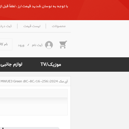
با توجه به نوسان شدید قیمت ارز ، لطفاً قبل از ث
|
|
محصولات
لیست قیمت
ثبت درخ
ثبت نام
/
ورود
آی مک iMac 24 inch M4 MWUE3 Green (8C-8C/16-256) 2024، آی مک 24 اینچ M4 سبز مدل MWUE3 سال 2024
Rated
5
/5
based
on
500
reviews