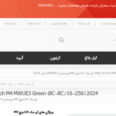
بت سفارش با واحد فروش هماهنگ نمایید ... 88924854
|
|
|
|
واست قیمت
ثبت تیکت
راهنمای خرید
نماد اعتماد
ارتباط با ما
iMac آی مک
»
Mac مک
inch M4 MWUE3 Green (8C-8C/16-256) 2024
آی مک 24 اینچ M4 سبز مدل MWUE3 سال 2024
ويژگي هاي آی مک 24 اينچ M4