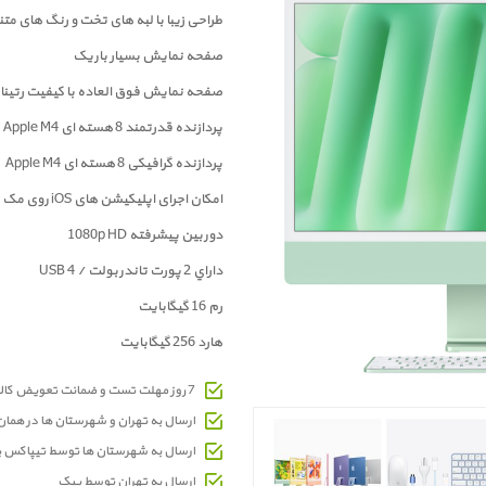
طراحی زیبا با لبه های تخت و رنگ های متن
صفحه نمایش بسیار باریک
صفحه نمايش فوق العاده با کيفيت رتينا 4.5K
پردازنده قدرتمند 8 هسته ای Apple M4
پردازنده گرافیکی 8 هسته ای Apple M4
امکان اجرای اپلیکیشن های iOS روی مک
دوربین پیشرفته 1080p HD
داراي 2 پورت تاندربولت / USB 4
رم 16 گیگابایت
هارد 256 گیگابایت
7 روز مهلت تست و ضمانت تعویض کالای معیوب
ارسال به تهران و شهرستان ها در هما
ارسال به شهرستان ها توسط تیپاکس 
ارسال به تهران توسط پیک