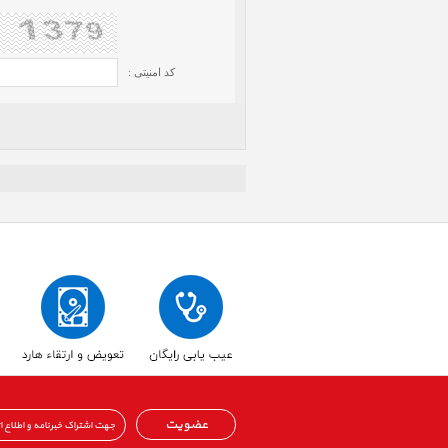
کد امنیتی :
عضویت