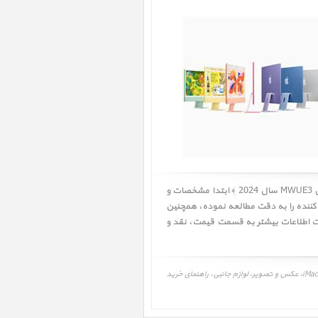
کاربر گرامی! لطفا قبل از خرید آی مک iMac 24 inch M4 MWUE3 Green (8C-8C/16-256) 2024 ﴿ آی مک 24 اینچ M4 سبز مدل MWUE3 سال 2024 ﴾ ابتدا مشخصات و
 کننده را به دقت مطالعه نموده، همچنین
قیمت
،
نقد و
قیمت، مشخصات و نقد و بررسی، برنامه و درایور آی مک 24 اینچ M4 سبز مدل MWUE3 سال 2024، iMac 24 inch M4 MWUE3 Green (8C-8C/16-256) 2024، عکس و تصویر، لوازم جانبی، راهنمای خرید