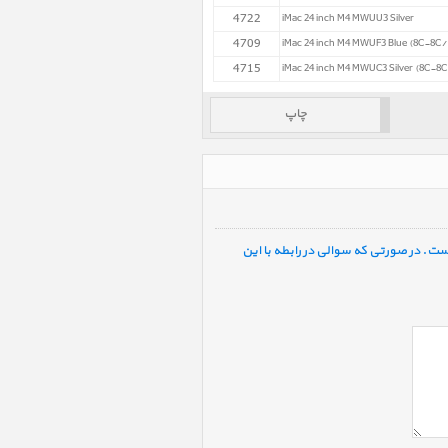
4722
iMac 24 inch M4 MWUU3 Silver
4709
4715
چاپ
ست. در صورتی که سوالی در رابطه با این