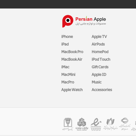
iPhone
Apple TV
iPad
AirPods
MacBook Pro
HomePod
MacBook Air
iPod Touch
iMac
Gift Cards
MacMini
Apple ID
MacPro
Music
Apple Watch
Accessories