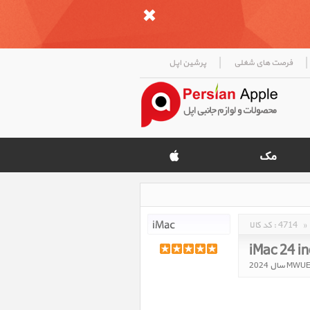
|
|
فرصت های شغلی
پرشین اپل
»
4714
کد کالا :
iMac 24 