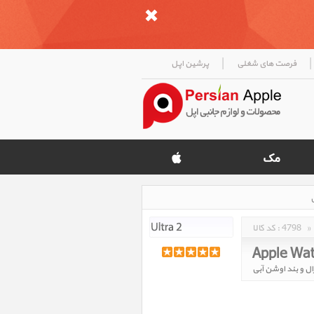
|
|
فرصت های شغلی
پرشین اپل
»
4798
کد کالا :
Apple Wat