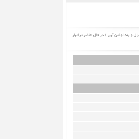
Apple Watch Ultra 2 Natural Tita ﴿ ساعت اپل اولترا 2 بدنه تیتانیوم نچرال و بند اوشن آبی ﴾ در حال حاضر در انبار