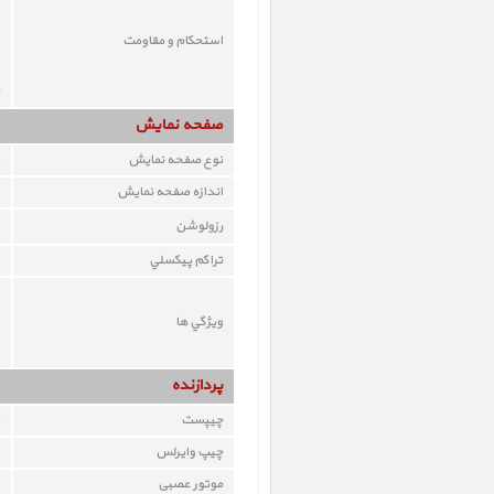
استحکام و مقاومت
صفحه نمايش
نوع صفحه نمايش
اندازه صفحه نمايش
رزولوشن
تراکم پيکسلي
ويژگي ها
پردازنده
چيپست
چيپ وايرلس
موتور عصبی