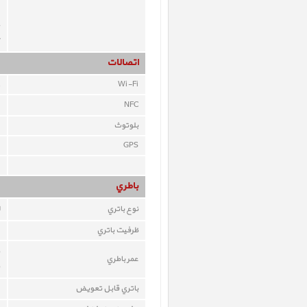
اتصالات
Wi-Fi
NFC
بلوتوث
GPS
باطري
نوع باتري
ظرفيت باتري
عمر باطري
باتري قابل تعويض