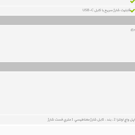
قابلیت شارژ سریع با کابل USB-C
اپل واچ اولترا 2 ، بند ، کابل شارژ مغناطيسي 1 متري فست شارژ