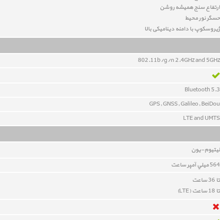
ارتفاع سنج همیشه روشن
حسگر نور محیط
ژیروسکوپ با دامنه دینامیکی بالا
802.11b/g/n 2.4GHz and 5GHz
Bluetooth 5.3
GPS, GNSS, Galileo, BeiDou
LTE and UMTS
ليتيوم-يون
564 ميلي آمپر ساعت
تا 36 ساعت
تا 18 ساعت (LTE)