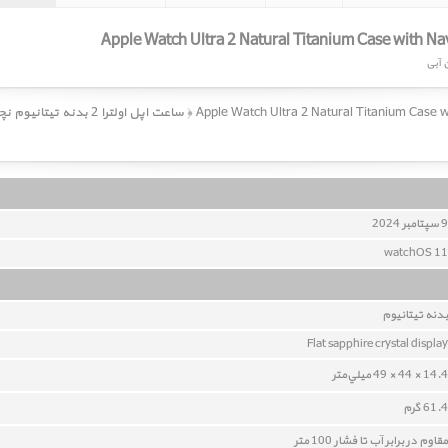
ساعت اپل اولترا 2 nium Case with Navy Ocean Band
9 سپتامبر 2024
watchOS 11
بدنه تیتانیوم
Flat sapphire crystal display
14.4 × 44 × 49 ميلي‌متر
61.4 گرم
مقاوم در برابر آب تا فشار 100 متر