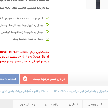
بند سبک و کشسان ، نازک ترین بند در اپل 
بند با زبانه کششی مناسب برای انجام تن
7 روز مهلت تست و ضمانت تعویض کالای معیوب
ارسال به تهران و شهرستان ها در هما
ارسال به شهرستان ها توسط تیپاکس 
ارسال به تهران توسط پیک
ساعت اپل اولترا 2 anium Case
و بند اوشن آبی در حال حاضر در انبار موج
در حال حاضر موجود نیست
اضافه به مق
نقد و بررسی
تصاویر
لوازم جانبی
راهنمای خرید