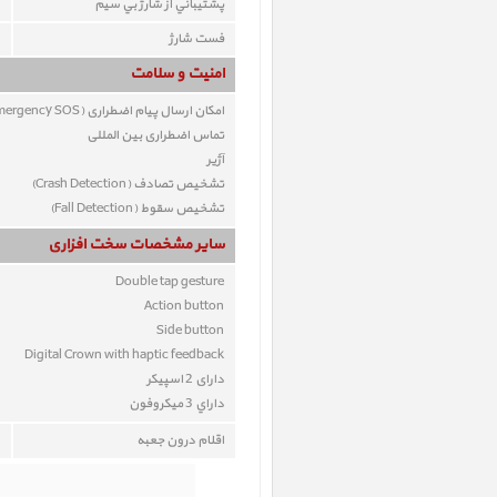
پشتيباني از شارژ بي سيم
فست شارژ
امنیت و سلامت
امکان ارسال پیام اضطراری (Emergency SOS)
تماس اضطراری بین المللی
آژیر
تشخیص تصادف (Crash Detection)
تشخيص سقوط (Fall Detection)
ساير مشخصات سخت افزاری
Double tap gesture
Action button
Side button
Digital Crown with haptic feedback
دارای 2 اسپیکر
داراي 3 ميکروفون
اقلام درون جعبه