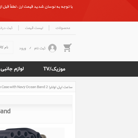
با توجه به نوسان شدید قیمت ارز ، لطفاً قبل از ث
|
|
محصولات
لیست قیمت
ثبت درخ
ثبت نام
/
ورود
ساعت اپل اولترا 2 Apple Watch Ultra 2 Natural Titanium Case with Navy Ocean Band، ساعت اپل اولترا 2 بدنه تیتانیوم نچرال و بند اوشن آبی
Rated
5
/5
based
on
Band
500
reviews