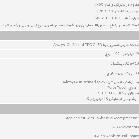
مقاوم در برابر گرد و غبار (IP6X)
غواصی تا 40 متر (
EN13319
)
دارای گواهی MIL-STD 810H
تست شده در ارتفاع، دمای بالا، دمای پایین، شوک دما، غوطه وری، یخ زدن، باران، برف، و شوک 
صفحه‌نمايش لمسي رتينا Always-On Retina LTPO OLED
49 ميليمتر - 1.92 اینچ
410 × 502 پيکسل
338 پيکسل بر هر اينچ
- نمايشگر دائم روشن (Always-On Retina display)
- داراي Force Touch
- ميزان روشنايي : 3000 نيت
- پشتيباني از نمايش 16 ميليون رنگ
Apple S9 SiP with 64-bit dual-core processor
W3 wireless chip
4-Core Apple Neural Engine