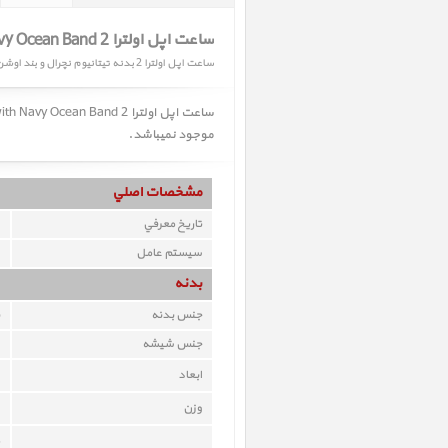
ساعت اپل اولترا 2 Apple Watch Ultra 2 Natural Titanium Case with Navy Ocean Band
ساعت اپل اولترا 2 بدنه تیتانیوم نچرال و بند اوشن آبی
موجود نمیباشد.
مشخصات اصلي
تاريخ معرفي
سيستم عامل
بدنه
جنس بدنه
جنس شيشه
ابعاد
وزن