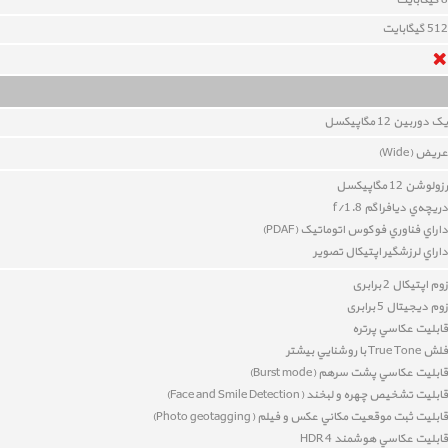
8 گيگابايت
512 گیگابایت
یک دوربين 12 مگاپيکسل
عريض (Wide)
رزولوشن 12 مگاپيکسل
دريچه‌ي ديافراگم f/1.8
داراي
فناوري فوکوس اتوماتيک (PDAF)
داراي
لرزشگير اپتيکال تصوير
زوم اپتیکال 2 برابری
زوم دیجیتال 5 برابری
قابليت عکاسي پرتره
فلش True Tone با روشنايي بيشتر
قابليت عکاسي پشت سرهم (Burst mode)
قابليت تشخيص چهره و لبخند
(
Face and Smile Detection
)
قابليت
ثبت موقعيت مکاني عکس و فيلم (Photo geotagging)
قابليت عکاسي هوشمند HDR 4