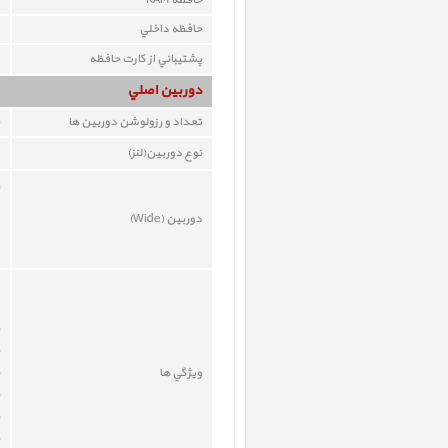
حافظه RAM
حافظه داخلي
پشتيباني از کارت حافظه
دوربين اصلي
تعداد و رزولوشن دوربين ها
نوع دوربين(لنز)
دوربين (Wide)
ويژگي ها