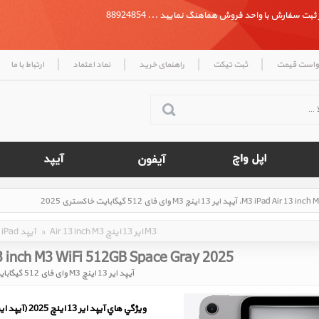
بت سفارش با واحد فروش هماهنگ نمایید ... 88924854
|
|
|
|
واست قیمت
ثبت تیکت
راهنمای خرید
نماد اعتماد
ارتباط با ما
Air 13 inch M3 ایر 13 اینچ M3
»
iPad آیپد
13 inch M3 WiFi 512GB Space Gray 2025
آیپد ایر 13 اینچ M3 وای فای 512 گیگابایت خاکستری 2025
ويژگي هاي آيپد ایر 13 اینچ 2025 (آیپد ایر 13 اینچ M3)