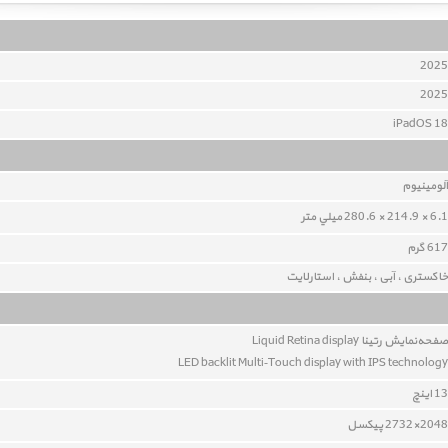
2025
2025
iPadOS 18
آلومينيوم
6.1 × 214.9 × 280.6 ميلي متر
617 گرم
خاکستری ، آبی ، بنفش ، استارلایت
صفحه‌نمايش رتينا Liquid Retina display
LED backlit Multi‑Touch display with IPS technology
13 اينچ
2048×2732 پيکسل