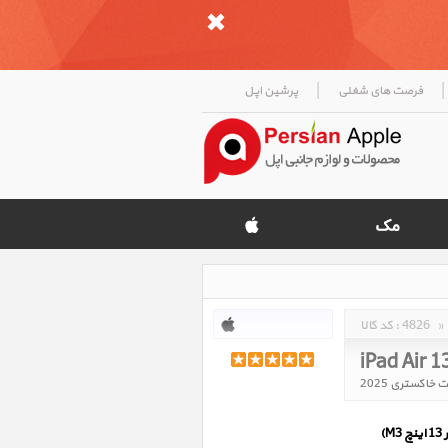
|
|
فرصت های شغلی
پرشین اپل
»
4826
کد کالا :
iPad Air 