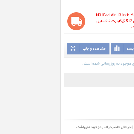
M3 iPad Air 13 inch M3 WiFi 5
Gray 2025 ، آیپد ایر 13 اینچ M3 وای فای 512 گیگابایت خاکستری
ایسه
مشاهده و چاپ