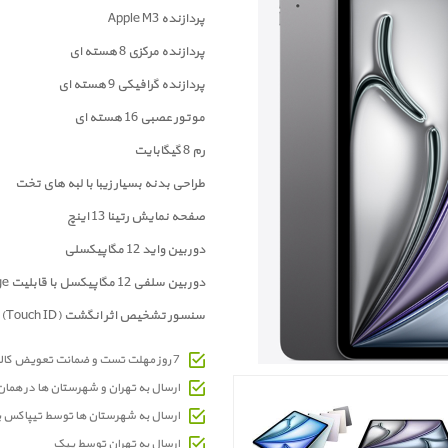
پردازنده Apple M3
پردازنده مرکزی 8 هسته ای
پردازنده گرافیکی 9 هسته ای
موتور عصبی 16 هسته ای
رم 8 گیگابایت
طراحی بدنه بسیار زیبا با لبه های تخت
صفحه نمايش رتینا 13 اینچ
دوربين واید 12 مگاپیکسلی
دوربین سلفی 12 مگاپیکسل با قابلیت Center Stage
سنسور تشخیص اثر انگشت (Touch ID)
7 روز مهلت تست و ضمانت تعویض کالای معیوب
ارسال به تهران و شهرستان ها در هما
ارسال به شهرستان ها توسط تیپاکس 
ارسال به تهران توسط پیک