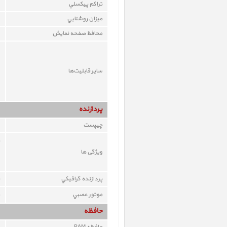
تراکم پيکسلي
ميزان روشنايي
محافظ صفحه نمايش
ساير قابليت‌ها
پردازنده
چيپست
ویژگی ها
پردازنده گرافيکي
موتور عصبي
حافظه