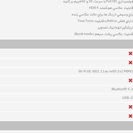
فيلمبرداري Full HD با سرعت 30 و 60 فريم بر ثانيه
قابليت عکاسي هوشمند HDR 4
رنج وسيعي از رنگ ها براي حالت عکاسي زنده
داراي فلش Retina با قابلیت True Tone
لرزشگير اتوماتيک تصاوير
قابليت عکاسي پشت سرهم (Burst mode)
Wi‑Fi 6E (802.11ax) with 2x2 MIMO
Bluetooth 5.3
USB-C