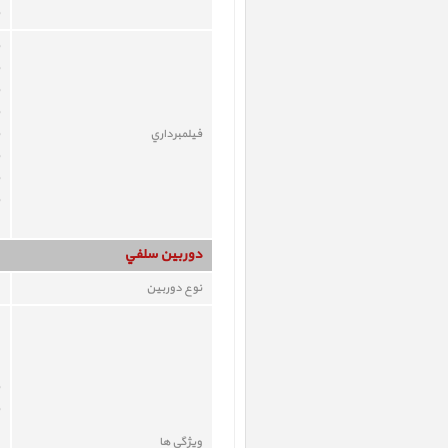
فيلمبرداري
دوربين سلفي
نوع دوربين
ويژگي ها