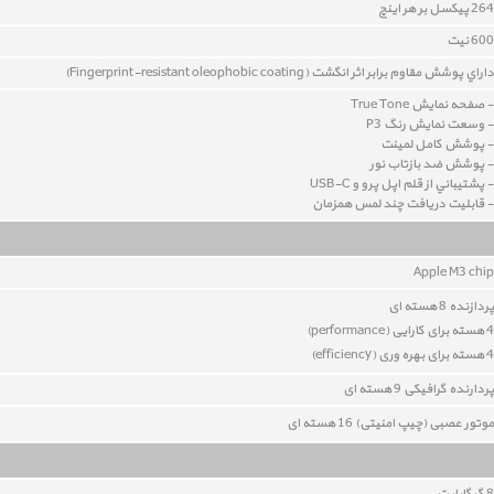
264 پيکسل بر هر اينچ
600 نیت
داراي پوشش مقاوم برابر اثر انگشت (Fingerprint-resistant oleophobic coating)
- صفحه نمايش True Tone
- وسعت نمايش رنگ P3
- پوشش کامل لمينت
- پوشش ضد بازتاب نور
- پشتيباني از قلم اپل پرو و USB-C
- قابليت دريافت چند لمس همزمان
Apple M3 chip
پردازنده 8 هسته ای
4 هسته برای کارایی (performance)
4 هسته برای بهره وری (
efficiency
)
پردارنده گرافیکی 9 هسته ای
موتور عصبی (چیپ امنیتی) 16 هسته ای