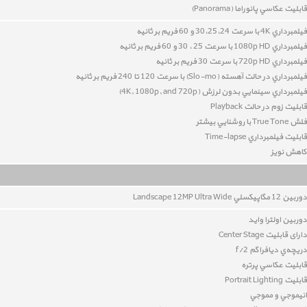
قابليت عکاسي پانوراما (Panorama)
فيلمبرداري 4K با سرعت 30،25،24 و 60 فريم بر ثانيه
فيلمبرداري 1080p HD با سرعت 25 ، 30 و 60 فريم بر ثانيه
فيلمبرداري 720p HD با سرعت 30 فريم بر ثانيه
فيلمبرداري در حالت آهسته (Slo-mo) با سرعت 120 تا 240 فريم بر ثانيه
فيلمبرداري سينمايي بدون لرزش (4K, 1080p, and 720p)
قابليت زوم در حالت Playback
فلش True Tone با روشنايي بيشتر
قابليت فيلمبرداري Time-lapse
کاهش نويز
دوربين 12
مگاپيکسلي Landscape 12MP Ultra Wide
دوربین اولترا واید
دارای قابلیت Center Stage
دريچه‌ي ديافراگم f/2
قابليت عکاسي پرتره
قابليت Portrait Lighting
انيموجي و مموجي