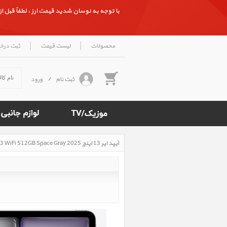
با توجه به نوسان شدید قیمت ارز ، لطفاً قبل از ث
|
|
محصولات
لیست قیمت
ثبت درخ
ثبت نام
/
ورود
آیپد ایر 13 اینچ M3 iPad Air 13 inch M3 WiFi 512GB Space Gray 2025، آیپد ایر 13 اینچ M3 وای فای 512 گیگابایت خاکستری 2025
Rated
4.7
/5
based
on
500
reviews