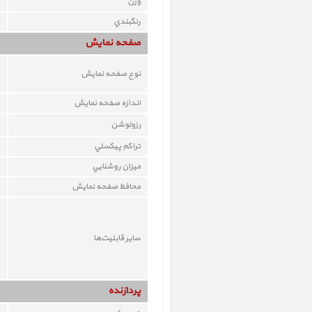
وزن
رنگبندي
صفحه نمايش
نوع صفحه نمايش
اندازه صفحه نمايش
رزولوشن
تراکم پيکسلي
ميزان روشنايي
محافظ صفحه نمايش
ساير قابليت‌ها
پردازنده