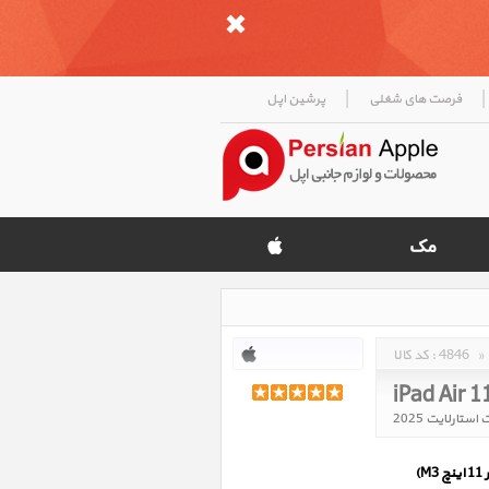
|
|
فرصت های شغلی
پرشین اپل
»
4846
کد کالا :
iPad Air 1