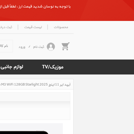
با توجه به نوسان شدید قیمت ارز ، لطفاً قبل از ث
|
|
محصولات
لیست قیمت
ثبت درخ
ثبت نام
/
ورود
آیپد ایر 11 اینچ M3 iPad Air 11 inch M3 WiFi 128GB Starlight 2025، آیپد ایر 11 اینچ M3 وای فای 128 گیگابایت استارلایت 2025
Rated
5
/5
based
on
500
reviews