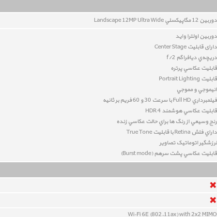
دوربين 12
مگاپيکسلي Landscape 12MP Ultra Wide
دوربین اولترا واید
دارای قابلیت Center Stage
دريچه‌ي ديافراگم f/2
قابليت عکاسي پرتره
قابليت Portrait Lighting
انيموجي و مموجي
فيلمبرداري Full HD با سرعت 30 و 60 فريم بر ثانيه
قابليت عکاسي هوشمند HDR 4
رنج وسيعي از رنگ ها براي حالت عکاسي زنده
داراي فلش Retina با قابلیت True Tone
لرزشگير اتوماتيک تصاوير
قابليت عکاسي پشت سرهم (Burst mode)
Wi‑Fi 6E (802.11ax) with 2x2 MIMO