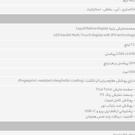
462 گرم
خاکستری ، آبی ، بنفش ، استارلایت
صفحه‌نمايش رتينا Liquid Retina display
LED backlit Multi‑Touch display with IPS technology
11 اينچ
1640×2360 پيکسل
264 پيکسل بر هر اينچ
500 نیت
داراي پوشش مقاوم برابر اثر انگشت (Fingerprint-resistant oleophobic coating)
- صفحه نمايش True Tone
- وسعت نمايش رنگ P3
- پوشش کامل لمينت
- پوشش ضد بازتاب نور
- پشتيباني از قلم اپل پرو و USB-C
- قابليت دريافت چند لمس همزمان