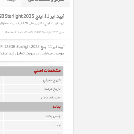
معرفی و مشخصات فنی
قیمت
آیپد ایر 11 اینچ M3 iPad Air 11 inch M3 WiFi 128GB Starlight 2025
آیپد ایر 11 اینچ M3 وای فای 128 گیگابایت استارلایت 2025
مدل iPad Air 11 inch M3 WiFi 128GB Starlight 2025
موجود میباشد. در صورت تمایل شما میتوانید
مشخصات اصلي
تاريخ معرفي
تاريخ عرضه
سيستم عامل
بدنه
جنس بدنه
ابعاد