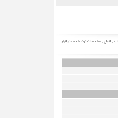
آیپد ایر 11 اینچ M3 iPad Air 11 inch M3 WiFi 128GB Starlight 2025 ﴿ آیپد ایر 11 اینچ M3 وای فای 128 گیگابایت استارلایت 2025 ﴾ با انواع و مشخصات ثبت شده ، در انبار