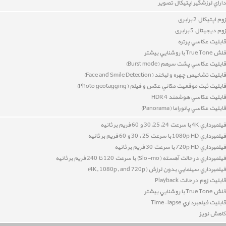
داراي
لرزشگير اپتيکال تصوير
زوم اپتیکال 2 برابری
زوم دیجیتال 5 برابری
قابليت عکاسي پرتره
فلش True Tone با روشنايي بيشتر
قابليت عکاسي پشت سرهم (Burst mode)
قابليت تشخيص چهره و لبخند
(
Face and Smile Detection
)
قابليت
ثبت موقعيت مکاني عکس و فيلم (Photo geotagging)
قابليت عکاسي هوشمند HDR 4
قابليت عکاسي پانوراما (Panorama)
فيلمبرداري 4K با سرعت 30،25،24 و 60 فريم بر ثانيه
فيلمبرداري 1080p HD با سرعت 25 ، 30 و 60 فريم بر ثانيه
فيلمبرداري 720p HD با سرعت 30 فريم بر ثانيه
فيلمبرداري در حالت آهسته (Slo-mo) با سرعت 120 تا 240 فريم بر ثانيه
فيلمبرداري سينمايي بدون لرزش (4K, 1080p, and 720p)
قابليت زوم در حالت Playback
فلش True Tone با روشنايي بيشتر
قابليت فيلمبرداري Time-lapse
کاهش نويز