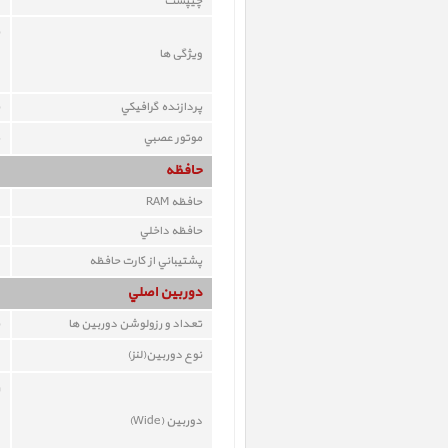
چيپست
ویژگی ها
پردازنده گرافيکي
موتور عصبي
حافظه
حافظه RAM
حافظه داخلي
پشتيباني از کارت حافظه
دوربين اصلي
تعداد و رزولوشن دوربين ها
نوع دوربين(لنز)
دوربين (Wide)