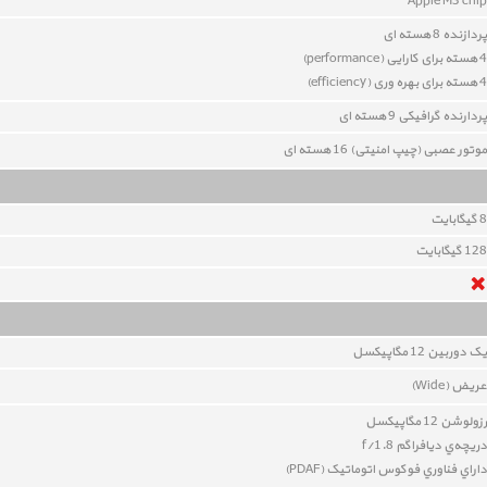
Apple M3 chip
پردازنده 8 هسته ای
4 هسته برای کارایی (performance)
4 هسته برای بهره وری (
efficiency
)
پردارنده گرافیکی 9 هسته ای
موتور عصبی (چیپ امنیتی) 16 هسته ای
8 گيگابايت
128 گیگابایت
یک دوربين 12 مگاپيکسل
عريض (Wide)
رزولوشن 12 مگاپيکسل
دريچه‌ي ديافراگم f/1.8
داراي
فناوري فوکوس اتوماتيک (PDAF)