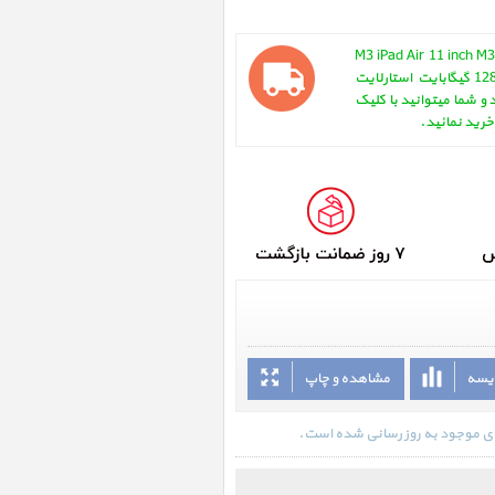
M3 iPad Air 11 inch M3 WiFi 12
2025 ، آیپد ایر 11 اینچ M3 وای فای 128 گیگابایت استارلایت
شد و شما میتوانید با کلیک
 خرید نمائید.
ایسه
مشاهده و چاپ