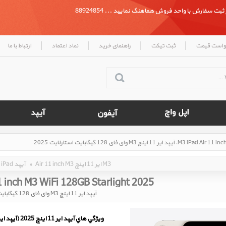
بت سفارش با واحد فروش هماهنگ نمایید ... 88924854
|
|
|
|
واست قیمت
ثبت تیکت
راهنمای خرید
نماد اعتماد
ارتباط با ما
Air 11 inch M3 ایر 11 اینچ M3
»
iPad آیپد
1 inch M3 WiFi 128GB Starlight 2025
آیپد ایر 11 اینچ M3 وای فای 128 گیگابایت استارلایت 2025
ويژگي هاي آيپد ایر 11 اینچ 2025 (آیپد ایر 11 اینچ M3)