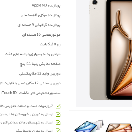
پردازنده Apple M3
پردازنده مرکزی 8 هسته ای
پردازنده گرافیکی 9 هسته ای
موتور عصبی 16 هسته ای
رم 8 گیگابایت
طراحی بدنه بسیار زیبا با لبه های تخت
صفحه نمايش رتینا 11 اینچ
دوربين واید 12 مگاپیکسلی
دوربین سلفی 12 مگاپیکسل با قابلیت Center Stage
سنسور تشخیص اثر انگشت (Touch ID)
7 روز مهلت تست و ضمانت تعویض کالای معیوب
ارسال به تهران و شهرستان ها در هما
ارسال به شهرستان ها توسط تیپاکس 
ارسال به تهران توسط پیک