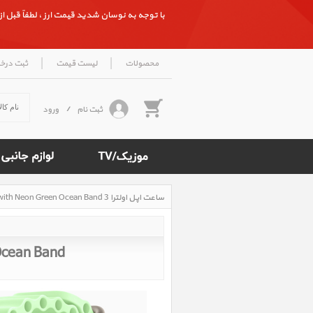
با توجه به نوسان شدید قیمت ارز ، لطفاً قبل از ث
|
|
محصولات
لیست قیمت
ثبت درخ
ثبت نام
/
ورود
ساعت اپل اولترا 3 Apple Watch Ultra 3 Natural Titanium Case with Neon Green Ocean Band، ساعت اپل اولترا 3 بدنه تیتانیوم نچرال و بند اوشن سبز نئون
Rated
5
/5
based
on
 Ocean Band
500
reviews