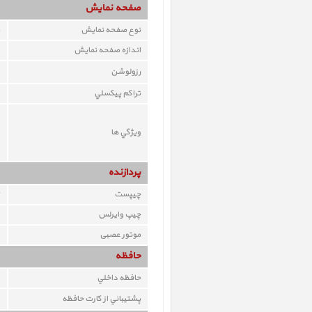
صفحه نمايش
نوع صفحه نمايش
اندازه صفحه نمايش
رزولوشن
تراکم پيکسلي
ويژگي ها
پردازنده
چيپست
چيپ وايرلس
موتور عصبی
حافظه
حافظه داخلي
پشتيباني از کارت حافظه