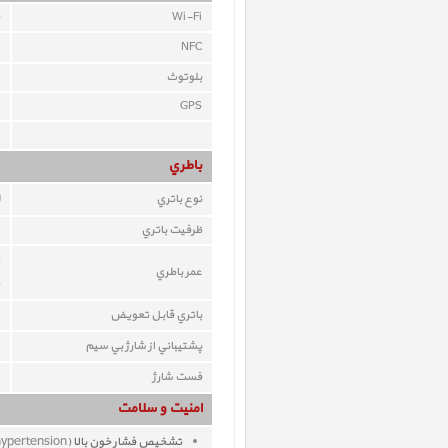
Wi-Fi
NFC
بلوتوث
GPS
باطري
نوع باتري
ظرفيت باتري
عمر باطري
باتري قابل تعويض
پشتيباني از شارژ بي سيم
فست شارژ
امنیت و سلامت
hypertension
تشخیص فشار خون بالا (