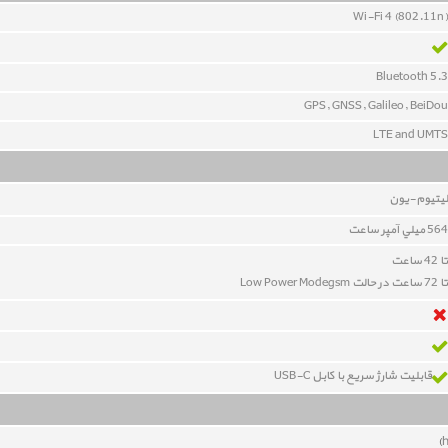
Wi-Fi 4 (802.11n)
Bluetooth 5.3
GPS, GNSS, Galileo, BeiDou
LTE and UMTS
ليتيوم-يون
564 ميلي آمپر ساعت
تا 42 ساعت
تا 72 ساعت در حالت Low Power Modegsm
قابلیت شارژ سریع با کابل USB-C
)