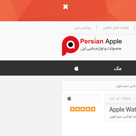
|
|
فرصت های شغلی
پرشین اپل
»
4966
کد کالا :
Apple Wat