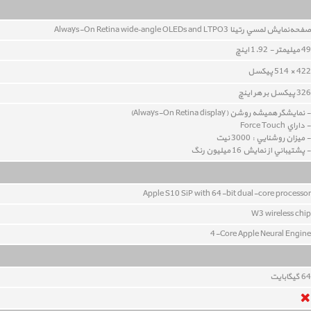
صفحه‌نمايش لمسي رتينا Always-On Retina wide‑angle OLEDs and LTPO3
49 ميليمتر - 1.92 اینچ
422 × 514 پيکسل
326 پيکسل بر هر اينچ
- نمايشگر همیشه روشن (Always-On Retina display)
- داراي Force Touch
- ميزان روشنايي : 3000 نيت
- پشتيباني از نمايش 16 ميليون رنگ
Apple S10 SiP with 64-bit dual-core processor
W3 wireless chip
4-Core Apple Neural Engine
64 گيگابايت