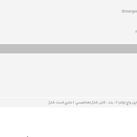
اپل واچ اولترا 3 ، بند ، کابل شارژ مغناطيسي 1 متري فست شارژ