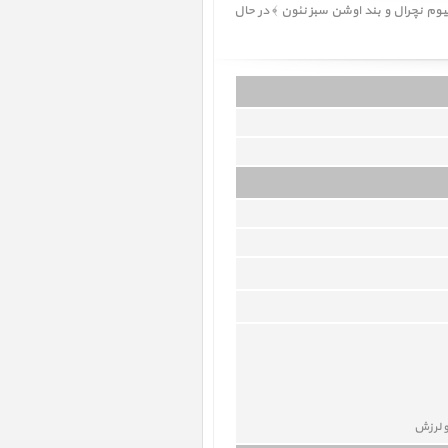
Apple Watch Ultra 3 Natural Titanium Case with Neon Gr ﴿ ساعت اپل اولترا 3 بدنه تیتانیوم نچرال و بند اوشن سبز نئون ﴾ در حال
و لرزش