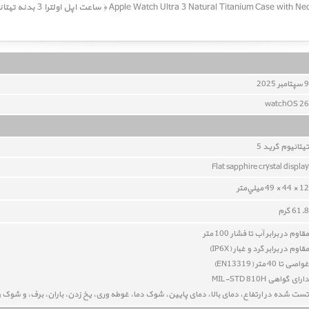
ساعت اپل اولترا 3 een Ocean Band
9 سپتامبر 2025
watchOS 26
تیتانیوم گرید 5
Flat sapphire crystal display
12 × 44 × 49 ميلي‌متر
61.8 گرم
مقاوم در برابر آب تا فشار 100 متر
مقاوم در برابر گرد و غبار (IP6X)
غواصی تا 40 متر (
EN13319
)
دارای گواهی MIL-STD 810H
تست شده در ارتفاع، دمای بالا، دمای پایین، شوک دما، غوطه وری، یخ زدن، باران، برف، و شوک 