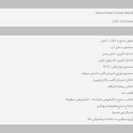
Neon Green Ocean Band
130-210 mm
عمق سنج با دقت 1 متر
سنسور دمای آب
اندازه گیری دمای بدن
اندازه گیری اکسیژن خون
سنسور نوار قلب
ECG
سنسور نوري ضربان قلب (نسل سوم)
اعلان ضربان قلب بالا و پایین
اعلان ریتم نامنظم
قطب نما
شتاب سنج (تشخیص تصادف ، تشخیص سقوط)
ارتفاع سنج همیشه روشن
حسگر نور محیط
ژیروسکوپ با دامنه دینامیکی بالا