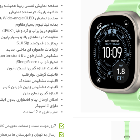
صفحه نمايش لمسی رتينا همیشه روشن با ر
حاشیه باریک تر صفحه نمایش
صفحه نمایش Wide-angle OLED با فناوری LTPO3 با مصرف بهینه انرژی
بدنه تیتانیوم بسیار مقاوم
مقاوم در برابر آب و گرد و غبار (IP6X)
مقاومت در دماهای بالا و بسیار پایین
پردازنده قدرتمند S10 Sip
ارتباطات ماهواره ای داخلی جدید
تشخیص فشار خون بالا (
pertension
امتیاز خواب (Sleep Score)
قابلیت اندازه گیری اکسیژن خون
قابلیت گرفتن نوار قلب
قابلیت تشخیص تصادف
قابليت تشخيص زمين خوردن کاربر
اندازه گیری دمای بدن
امکان ارسال پیام اضطراری بدون اینت
دارای 2 اسپیکر
عمر باطری تا 42 ساعت
7 روز مهلت تست و ضمانت تعویض کالای معیوب
ارسال به تهران و شهرستان ها در هما