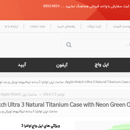
بت سفارش با واحد فروش هماهنگ نمایید ... 88924854
|
|
|
|
واست قیمت
ثبت تیکت
راهنمای خرید
نماد اعتماد
ارتباط با ما
Ultra 3 اولترا 3
»
Apple Watch ساعت اپل
ch Ultra 3 Natural Titanium Case with Neon Green
ساعت اپل اولترا 3 بدنه تیتانیوم نچرال و بند اوشن سبز نئون
ويژگي هاي اپل واچ اولترا 3