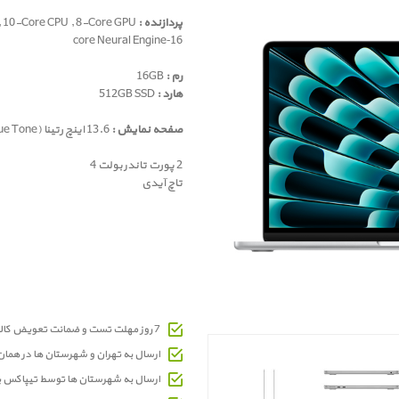
پردازنده :
Apple M4 , 10-Core CPU , 8-Core GPU
16‑core Neural Engine
رم :
16GB
هارد :
512GB SSD
صفحه نمایش :
13.6 اینچ رتینا (True Tone)
2 پورت تاندربولت 4
تاچ آیدی
7 روز مهلت تست و ضمانت تعویض کالای معیوب
ارسال به تهران و شهرستان ها در هما
ارسال به شهرستان ها توسط تیپاکس 