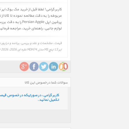
مربوطه را به دقت مطالعه نموده تا کالا از
پرشین اپل Persian Apple را به دقت بررسی و در صورت تمایل اقدام به خرید نمائید. همچنین شما میتوانید جهت اطلاعات بیشتر به قسمت
لوازم جانبی
،
راهنمای خرید
، مراجعه فرمائی
ایر 13 اینچ M5 مدل MDH74 نقره ای 2026، MacBook Air 13 inch M5 MDH74 Silver 2026
سوالات شما در خصوص این کالا
کاربر گرامی، در صورتیکه در خصوص قیمت و 
تکمیل نمائید.