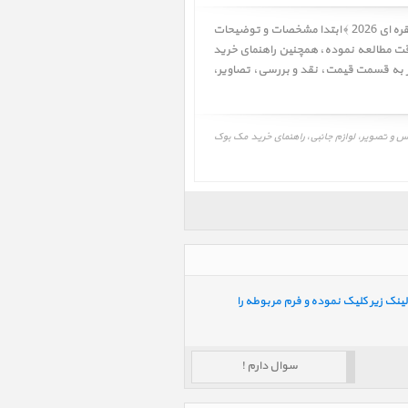
کاربر گرامی! لطفا قبل از خرید مک بوک ایر MacBook Air 13 inch M5 MDH74 Silver 2026 ﴿ مک بوک ایر 13 اینچ M5 مدل MDH74 نقره ای 2026 ﴾ ابتدا مشخصات و توضیحات
ه دقت مطالعه نموده، همچنین راهنمای خرید
قیمت
،
نقد و بررسی
،
تصاویر
،
 نقد و بررسی، برنامه و درایور مک بوک ایر 13 اینچ M5 مدل MDH74 نقره ای 2026، MacBook Air 13 inch M5 MDH74 Silver 2026، عکس و تصویر، لوازم جانبی، راهنمای خرید مک بوک
ینک زیر کلیک نموده و فرم مربوطه را
سوال دارم !