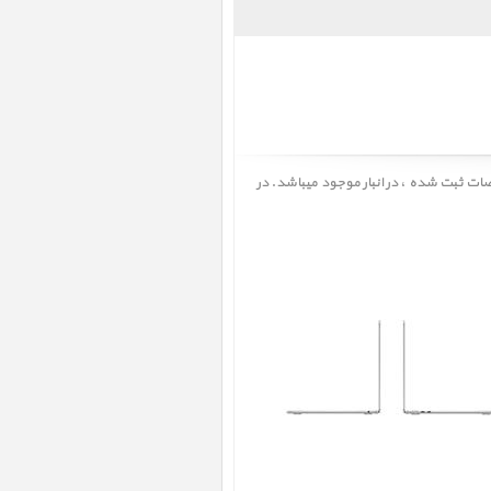
MacBoo ﴿ مک بوک ایر 13 اینچ M5 مدل MDH74 نقره ای 2026 ﴾ با انواع و مشخصات ثبت شده ، در انبار موجود میباشد. در