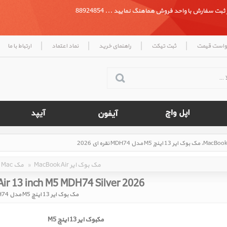
بت سفارش با واحد فروش هماهنگ نمایید ... 88924854
|
|
|
|
واست قیمت
ثبت تیکت
راهنمای خرید
نماد اعتماد
ارتباط با ما
MacBook Air مک بوک ایر
»
Mac مک
ir 13 inch M5 MDH74 Silver 2026
مک بوک ایر 13 اینچ M5 مدل MDH74 نقره ای 2026
مکبوک ایر 13 اینچ M5