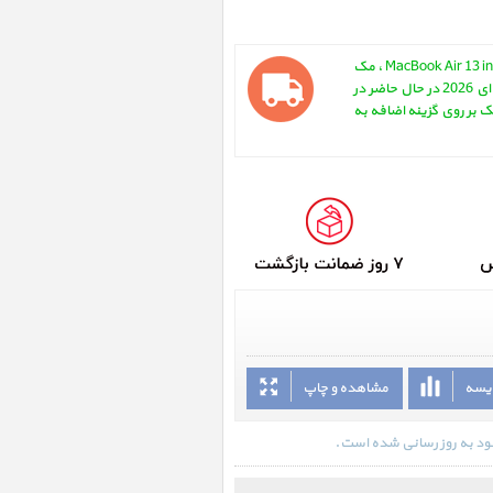
مک بوک ایر MacBook Air 13 inch M5 MDH74 Silver 2026 ، مک
بوک ایر 13 اینچ M5 مدل MDH74 نقره ای 2026 در حال حاضر در
یک بر روی گزینه اضافه به
ایسه
مشاهده و چاپ