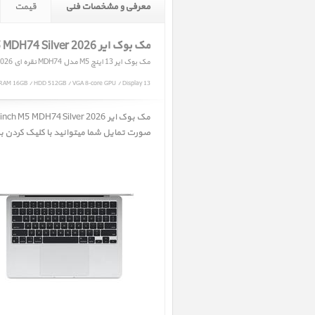
معرفی و مشخصات فنی
قیمت
مک بوک ایر MacBook Air 13 inch M5 MDH74 Silver 2026
مک بوک ایر 13 اینچ M5 مدل MDH74 نقره ای 2026
RAM 16GB / HDD 512GB / VGA 8‑core GPU / Display 13"
صورت تمایل شما میتوانید با کلیک کردن بر ر