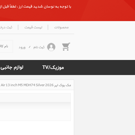
با توجه به نوسان شدید قیمت ارز ، لطفاً قبل از ث
|
|
محصولات
لیست قیمت
ثبت درخ
ثبت نام
/
ورود
مک بوک ایر MacBook Air 13 inch M5 MDH74 Silver 2026، مک بوک ایر 13 اینچ M5 مدل MDH74 نقره ای 2026
Rated
4.5
/5
based
on
500
reviews