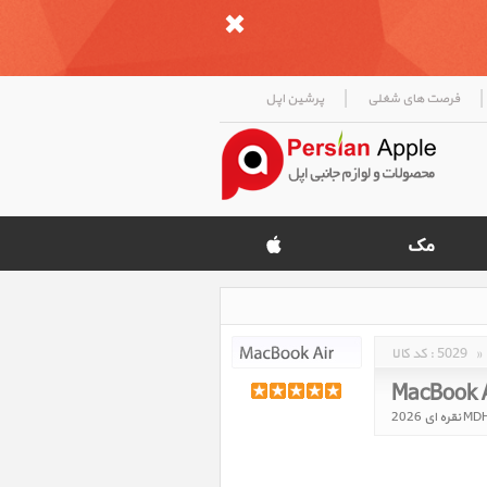
|
|
فرصت های شغلی
پرشین اپل
»
5029
کد کالا :
MacBook A