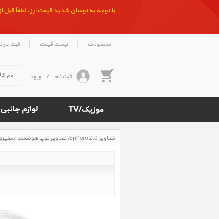
با توجه به نوسان شدید قیمت ارز ، لطفاً قبل از ث
|
|
محصولات
لیست قیمت
ثبت درخ
ثبت نام
/
ورود
تصاویر Sphero 2.0، تصاویر توپ هوشمند اسفیرو
Rated
4.5
/5
based
on
500
reviews