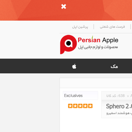
|
|
فرصت های شغلی
پرشین اپل
»
638
کد کالا :
Sphero 2.
 هوشمند اسفیرو