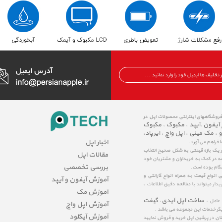
 فروشگاههای اینترنتی محصولات اپل در
 آیفون
آیپد
مکبوک
مکبوک
،
،
،
و
مک مینی
اپل واچ
ایرپاد
،
،
،
،
اخبار اپل
ا فراهم می آورد.
در یک بازه قیمتی به شکل صحیح انتخاب
مقالات اپل
عه در کمک به خریداران و مشتریان خود
بررسی تخصصی
شگام بوده است.
نواع قیمت به همراه انواع گارانتی و
آموزش آیفون و آیپد
ار میتواند با مطالعه دقیق اطلاعات ،
آموزش مک
ساخت اپل آیدی
گیفت
 عامل ،
،
آموزش اپل واچ
یگر خدمات این مجموعه می باشد .
آموزش آیکلود
مینان در پرشین اپل خرید و فروش نمایید