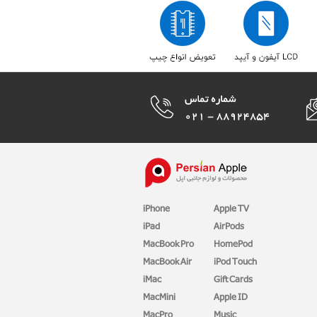
iPhone
Apple TV
iPad
AirPods
MacBook Pro
HomePod
MacBook Air
iPod Touch
iMac
Gift Cards
MacMini
Apple ID
MacPro
Music