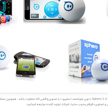
ممکن است تصویر نمایش داده شده برای Sphero 2.0 ﴿ توپ هوشمند اسفیرو ﴾ با تصویر واقعی کالا متفاوت با
 تصاویر دقیقتر به وب سایت شرکت تولید کننده مراجعه فرمائید.