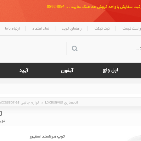
بت سفارش با واحد فروش هماهنگ نمایید ... 88924854
|
|
|
|
واست قیمت
ثبت تیکت
راهنمای خرید
نماد اعتماد
ارتباط با ما
Exclusives انحصاری
»
Accessories لوازم جانبی
0
توپ
توپ هوشمند اسفیرو