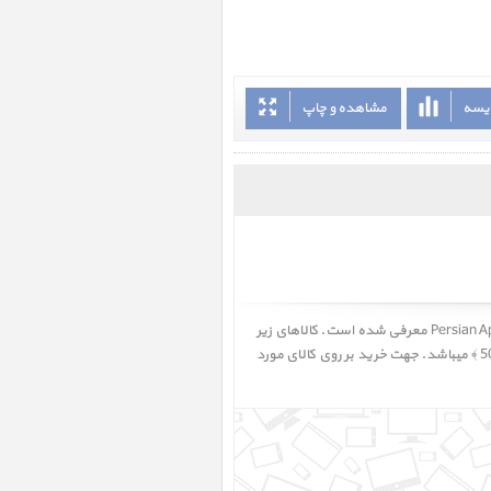
ایسه
مشاهده و چاپ
به صورت پیشنهادی توسط پرشین اپل Persian Apple معرفی شده است. کالاهای زیر
شامل قطعات، تجهیزات، ملزومات و لوازم جانبی LaCie Rugged Mini 500GB ‎ ﴿ لوازم جانبی هارد دیسک اکسترنال لسی مینی 500GB ﴾ میباشد. جهت خرید بر روی کالای مورد