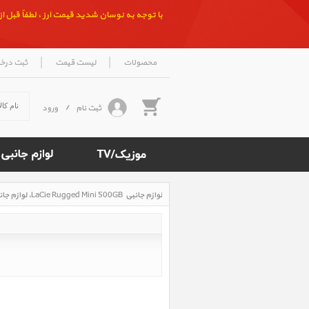
با توجه به نوسان شدید قیمت ارز ، لطفاً قبل از ث
|
|
محصولات
لیست قیمت
ثبت درخ
ثبت نام
/
ورود
لوازم جانبی LaCie Rugged Mini 500GB ‎، لوازم جانبی هارد دیسک اکسترنال لسی مینی 500GB
Rated
5
/5
based
on
500
reviews