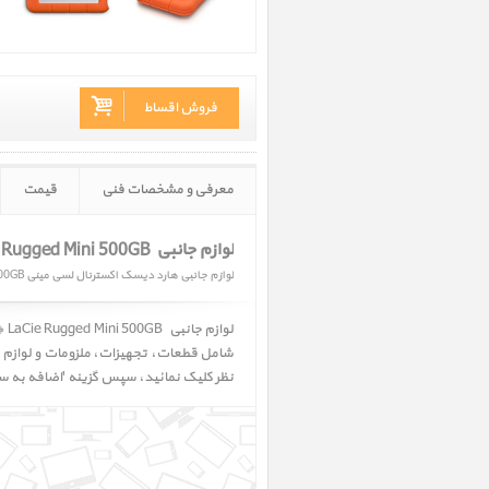
فروش اقساط
معرفی و مشخصات فنی
قیمت
لوازم جانبی LaCie Rugged Mini 500GB ‎
لوازم جانبی هارد دیسک اکسترنال لسی مینی 500GB
لوازم جانبی
LaCie Rugged Mini 500GB ‎ ﴿ هارد دیسک اکسترنال لسی مینی 500GB ﴾
نظر کلیک نمائید، سپس گزینه 'اضافه به سبد 