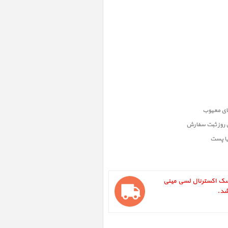
ن روز ثبت سفارش
یا پست
LaCie Ru ، هارد دیسک اکسترنال لسی مینی