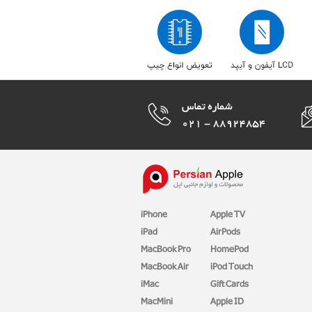
iPhone
Apple TV
iPad
AirPods
MacBook Pro
HomePod
MacBook Air
iPod Touch
iMac
Gift Cards
MacMini
Apple ID