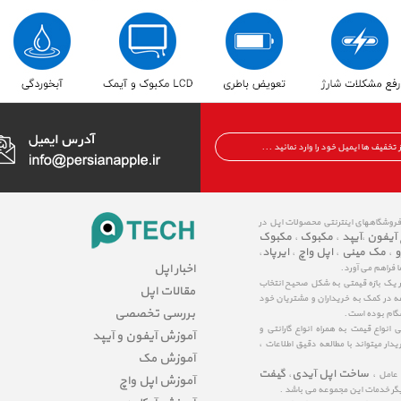
 فروشگاههای اینترنتی محصولات اپل در
 آیفون
آیپد
مکبوک
مکبوک
،
،
،
و
مک مینی
اپل واچ
ایرپاد
،
،
،
،
اخبار اپل
ا فراهم می آورد.
در یک بازه قیمتی به شکل صحیح انتخاب
مقالات اپل
عه در کمک به خریداران و مشتریان خود
بررسی تخصصی
شگام بوده است.
نواع قیمت به همراه انواع گارانتی و
آموزش آیفون و آیپد
ار میتواند با مطالعه دقیق اطلاعات ،
آموزش مک
ساخت اپل آیدی
گیفت
 عامل ،
،
آموزش اپل واچ
یگر خدمات این مجموعه می باشد .