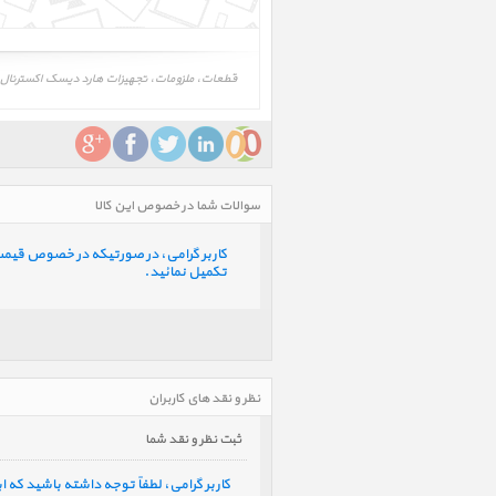
قطعات، ملزومات، تجهیزات هارد دیسک اکسترنال لسی مینی 500GB، LaCie Rugged Mini 500GB ‎، لوازم همراه هارد دیسک اکسترنال لسی مینی GB ‎
سوالات شما در خصوص این کالا
کاربر گرامی، در صورتیکه در خصوص قیمت و 
تکمیل نمائید.
نظر و نقد های کاربران
ثبت نظر و نقد شما
کاربر گرامی، لطفاً توجه داشته باشید که