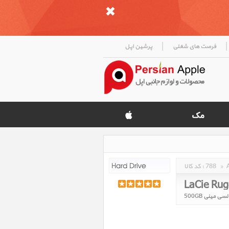
|
|
فرصت های شغلی
پرشین اپل
»
788
کد کالا :
LaCie Rug
 مینی 500GB