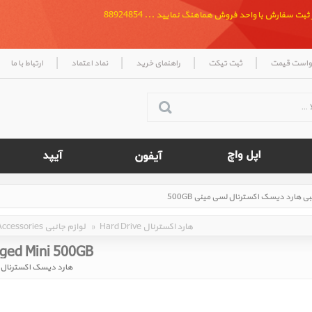
بت سفارش با واحد فروش هماهنگ نمایید ... 88924854
|
|
|
|
واست قیمت
ثبت تیکت
راهنمای خرید
نماد اعتماد
ارتباط با ما
Hard Drive هارد اکسترنال
»
Accessories لوازم جانبی
ged Mini 500GB ‎
هارد دیسک اکسترنال لسی