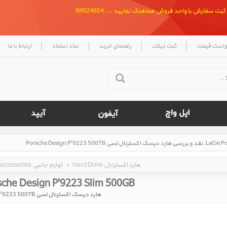
بت سفارش با واحد فروش هماهنگ نمایید ... 88924854
|
|
|
|
واست قیمت
ثبت تیکت
راهنمای خرید
نماد اعتماد
ارتباط با ما
Hard Drive هارد اکسترنال
»
Accessories لوازم جانبی
sche Design P'9223 Slim 500GB ‎
هارد دیسک اکسترنال لسی Porsche Design P'9223 500TB