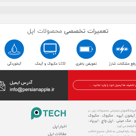
 فروشگاههای اینترنتی محصولات اپل در
 آیفون
آیپد
مکبوک
مکبوک
،
،
،
و
مک مینی
اپل واچ
ایرپاد
،
،
،
،
اخبار اپل
ا فراهم می آورد.
در یک بازه قیمتی به شکل صحیح انتخاب
مقالات اپل