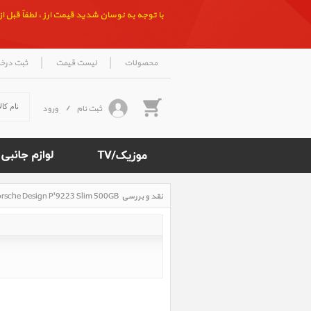
با توجه به نوسان شدید قیمت ارز ، لطفاً قبل از ث
|
|
محصولات
لیست قیمت
ثبت درخ
ثبت نام
/
ورود
نقد و بررسی LaCie Porsche Design P'9223 Slim 500GB ‎، نقد و بررسی هارد دیسک اکسترنال لسی Porsche Design P'9223 500TB
Rated
4.5
/5
based
on
500
reviews