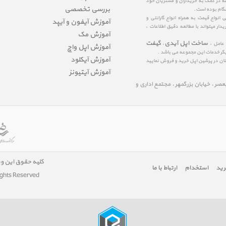
عه در کمک به خریداران و مشتریان خود
بررسی تخصصی
شگام بوده است.
نواع قیمت به همراه انواع گارانتی و
آموزش آیفون و آیپد
ار میتواند با مطالعه دقیق اطلاعات ،
آموزش مک
ساخت اپل آیدی
گیفت
 عامل ،
،
آموزش اپل واچ
یگر خدمات این مجموعه می باشد .
آموزش آیکلود
مینان در پرشین اپل خرید و فروش نمایید
آموزش آیتیونز
لیعصر ، خیابان بزرگمهر ، مجتمع اداری و
کلیه حقوق این و
رید
استخدام
ارتباط با ما
ights Reserved