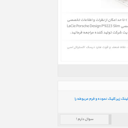
تا حد امکان از نظرات و اطلاعات تخصصی
سایت شرکت تولید کننده و سایتهای مرجع و معتبر استفاده شده است ولی وجود اشکالات و مغایرتهایی در نظرات و بررسی های تخصصی LaCie Porsche Design P'9223 Slim
عرفی هارد دیسک اکسترنال لسی Porsche Design P'9223 500TB، LaCie Porsche Design P'9223 Slim 500GB ‎، نظرات، نقاط ضعف و قوت هارد دیسک اکسترنال لسی
ینک زیر کلیک نموده و فرم مربوطه را
سوال دارم !