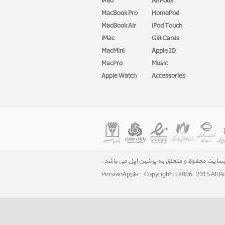
iPad
AirPods
MacBook Pro
HomePod
MacBook Air
iPod Touch
iMac
Gift Cards
MacMini
Apple ID
MacPro
Music
Apple Watch
Accessories
بسایت محفوظ و متعلق به پرشین اپل می باشد.
PersianApple - Copyright © 2006-2015 All R