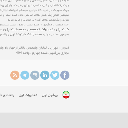
نموده و یک خرید آنلاین مطمئن را تجربه نمائید. این مجمو
جهت یک انتخاب و خرید مناسب با بهترین قیمت در ایران پی
جهت سهولت در خرید کالا در این سیستم فروشگاه اینترنتی ا
همچنین انواع رنگ بندی کالاها نمایش داده شده است و خرید
نظرات و مشخصات کالاها اقدام به انتخاب و خرید نماید.
ارائه خدمات نرم افزاری از جمله نصب برنامه ، نصب سیستم
کارت اپل
تعمیرات تخصصی محصولات اپل
و
از د
محصولات کارکرده اپل
همچنین شما می توانید
را با اط
.
آدرس : تهران ، خیابان ولیعصر ، بالاتر از چهار راه و
تجاری بزرگمهر ، طبقه چهارم ، واحد 404
پرشین اپل
تعمیرات اپل
راهنمای خ
google-
site-
verification: