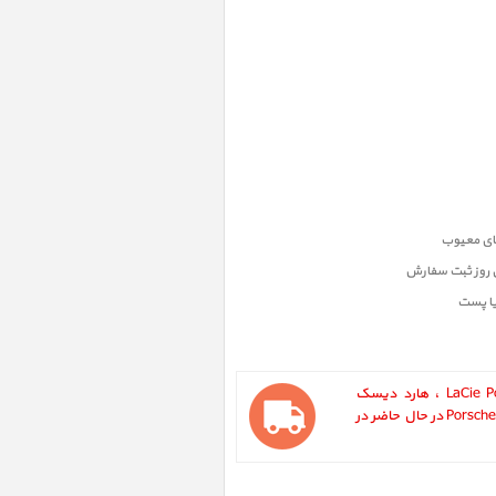
ن روز ثبت سفارش
یا پست
LaCie Porsche Design P'9223 Slim 500GB ‎ ، هارد دیسک
اکسترنال لسی Porsche Design P'9223 500TB در حال حاضر در