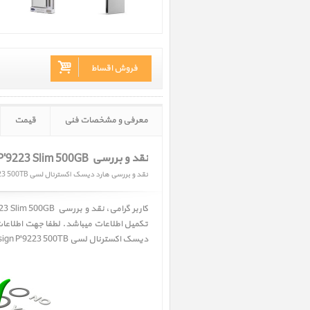
فروش اقساط
معرفی و مشخصات فنی
قیمت
نقد و بررسی LaCie Porsche Design P'9223 Slim 500GB ‎
نقد و بررسی هارد دیسک اکسترنال لسی Porsche Design P'9223 500TB
تکمیل اطلاعات میباشد. لطفا جهت اطلاع
دیسک اکسترنال لسی Porsche Design P'9223 500TB ﴾ مراجعه فرمائید.