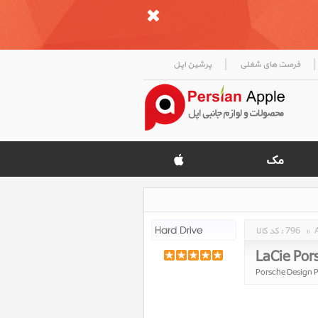
|
|
فرصت های شغلی
پرشین اپل
»
796
کد کالا :
LaCie Por