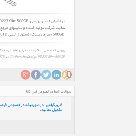
در نگارش نقد و بررسی
LaCie Porsche Design P'9223 Slim 500GB ‎
500GB ‎ ﴿ هارد دیسک اکسترنال لسی Porsche Design P'9223 500TB ﴾ محتمل میباشد. لذا جهت اطلاعات بیشتر و دقیقتر به وب سایت شرکت تولید کننده مراجعه فرمائید.
TB، LaCie Porsche Design P'9223 Slim 500GB ‎
سوالات شما در خصوص این کالا
کاربر گرامی، در صورتیکه در خصوص قیمت و 
تکمیل نمائید.