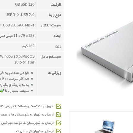
ظرفیت
120 GB SSD
نوع رابط
USB 3.0 , USB 2.0
سرعت انتقال
 , USB 2.0: 480 MB/s
ابعاد
128 × 79 × 11 میلی‌متر
وزن
182 گرم
سیستم عامل
 Windows Xp, Mac OS
10.5 or later
ویژگی ها
طراحی منحصر به فر
حداکثر سرعت ۴۰۰ مگابایت بر ثانیه با SSD
بدنه باریک و یکپار
سرعت بسیار بالا
7 روز مهلت تست و ضمانت تعویض کالای معیوب
ارسال به تهران و شهرستان ها در هما
ارسال به شهرستان ها توسط تیپاکس 
ارسال به تهران توسط پیک