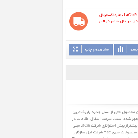
LaCie Porsche Design P9223 Slim 120GB SSD ، هارد اکسترنال
گیگ اس اس دی در حال حاضر در انبار
ایسه
مشاهده و چاپ
ریعتر است.قطر این محصول حتی از نسل جدید باریک‌ترین
‌های شرکت اپل نیز کمتر بوده و در عین حال به بدنه‌ای آلومینیومی با قطر ۱۱میلی‌متر و یک درگاه بسیار سریع USB 3.0 مجهز شده است. سرعت انتقال اطلاعات در
نسخه مجهز به حافظۀ SSD به ۴۰۰ مگابایت بر ثانیه می‌رسد (این عدد در نسخه HDD حدود ۱۰۰ مگابایت بر ثانیه است).این محصول بیشتر از پیش استراتژی شرکت LaCie مبنی
بر ترکیب تکنولوژی با طراحی را فریاد می‌زند. بدنه هارد اکسترنال LaCie Slim Drive به گونه‌ای طراحی شده است که با نسل جدید محصولات سری Mac شرکت اپل سازگاری