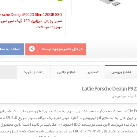
لسی پورش دیزاین 120 
موجود نمیباشد.
در حال حاضر موجود نیست
اضافه به مق
نقد و بررسی
تصاویر
لوازم جانبی
راهنمای خرید
هارد اکسترنال LaCie Porsche Design Slim Drive نسبت به دیگر محصولات این سری به مراتب باریک‌تر و س
نوت‌بوک