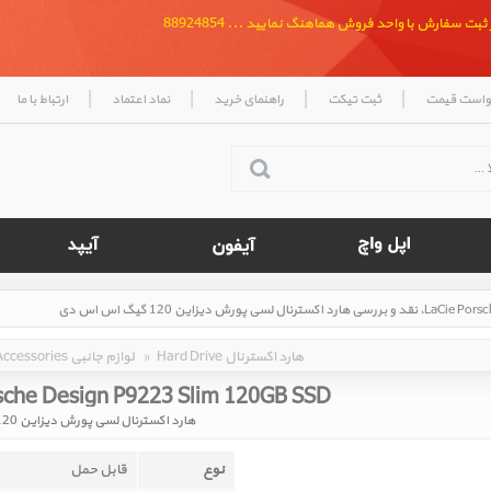
بت سفارش با واحد فروش هماهنگ نمایید ... 88924854
|
|
|
|
واست قیمت
ثبت تیکت
راهنمای خرید
نماد اعتماد
ارتباط با ما
Hard Drive هارد اکسترنال
»
Accessories لوازم جانبی
sche Design P9223 Slim 120GB SSD
هارد اکسترنال لسی پورش دیزاین 120 گیگ اس اس دی
نوع
قابل حمل