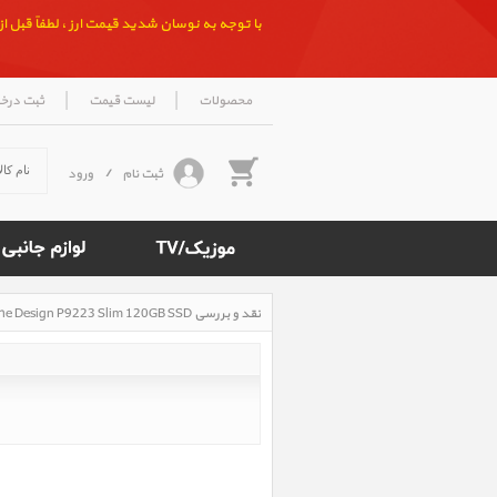
با توجه به نوسان شدید قیمت ارز ، لطفاً قبل از ث
|
|
محصولات
لیست قیمت
ثبت درخ
ثبت نام
/
ورود
نقد و بررسی LaCie Porsche Design P9223 Slim 120GB SSD، نقد و بررسی هارد اکسترنال لسی پورش دیزاین 120 گیگ اس اس دی
Rated
4.5
/5
based
on
500
reviews