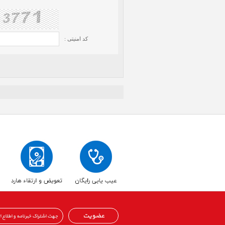
کد امنیتی :
عضویت