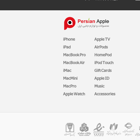
iPhone
Apple TV
iPad
AirPods
MacBook Pro
HomePod
MacBook Air
iPod Touch
iMac
Gift Cards
MacMini
Apple ID
MacPro
Music
Apple Watch
Accessories