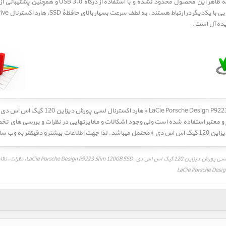
ایده آل است.
LaCie ﴿ هارد اکسترنال لسی پورش دیزاین 120 گیگ اس اس دی ﴾
بررسی تخصصی، مقایسه، معرفی هارد ا