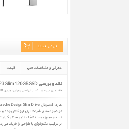
فروش اقساط
معرفی و مشخصات فنی
قیمت
نقد و بررسی LaCie Porsche Design P9223 Slim 120GB SSD
نقد و بررسی هارد اکسترنال لسی پورش دیزاین 120 گیگ اس اس دی