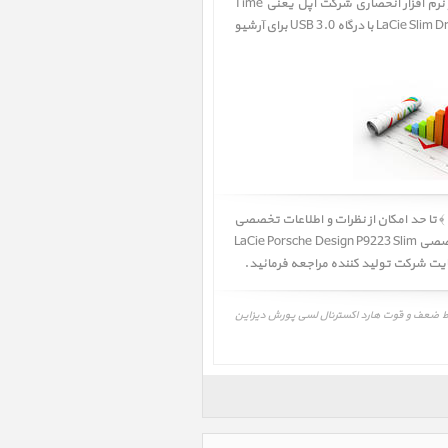
بی‌بدیلی داشته باشد.این سازگاری تنها به ظاهر این محصول محدود نشده و با استفاده از درگاه USB 3.0 و همچنین پشتیبانی از نرم افزار انحصاری شرکت اپل یعنی Time
Machine برای تهیه نسخه پشتیبان، به خوبی با یکدیگر در ارتباط هستند. به لطف سرعت بسیار بالای حافظۀ SSD، هارد اکسترنال LaCie Slim Drive با درگاه USB 3.0 برای آرشیو
تا حد امکان از نظرات و اطلاعات تخصصی
سایت شرکت تولید کننده و سایتهای مرجع و معتبر استفاده شده است ولی وجود اشکالات و مغایرتهایی در نظرات و بررسی های تخصصی LaCie Porsche Design P9223 Slim
کسترنال لسی پورش دیزاین 120 گیگ اس اس دی، LaCie Porsche Design P9223 Slim 120GB SSD، نظرات، نقاط ضعف و قوت هارد اکسترنال لسی پورش دیزاین