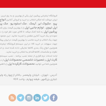
فروشگاه اینترنتی پرشین اپل یکی از بهترین و به روز ترین
انواع
ایران میباشد که امکان انتخاب و خرید و فروش آنلاین
پرو
مکبوک ایر
آیمک
مک استودیو
مک پر
،
،
،
،
اپل تیوی
لوازم جانبی اپل
،
را با بهترین قیمت برای شم
پرشین اپل
به شما کمک میکند تا کالای مورد نظر خود را 
نموده و یک خرید آنلاین مطمئن را تجربه نمائید. این مجمو
جهت یک انتخاب و خرید مناسب با بهترین قیمت در ایران پی
جهت سهولت در خرید کالا در این سیستم فروشگاه اینترنتی ا
همچنین انواع رنگ بندی کالاها نمایش داده شده است و خرید
نظرات و مشخصات کالاها اقدام به انتخاب و خرید نماید.
ارائه خدمات نرم افزاری از جمله نصب برنامه ، نصب سیستم
کارت اپل
تعمیرات تخصصی محصولات اپل
و
از د
محصولات کارکرده اپل
همچنین شما می توانید
را با اط
.
آدرس : تهران ، خیابان ولیعصر ، بالاتر از چهار راه و
تجاری بزرگمهر ، طبقه چهارم ، واحد 404