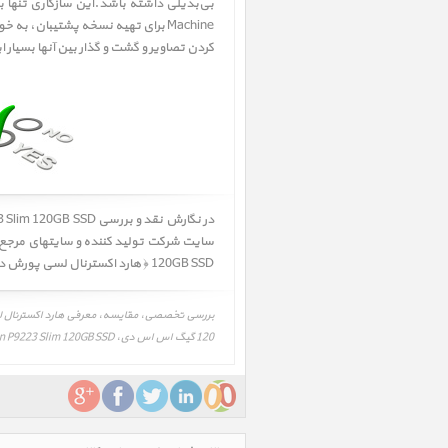
کردن تصاویر و گشت و گذار بین آنها بسیار 
در نگارش نقد و بررسی
 Porsche Design P9223 Slim 120GB SSD
120GB SSD ﴿ هارد اکسترنال لسی پورش دیزاین 120 گیگ اس اس دی ﴾ محتمل میباشد. لذا جهت اطلاعات بیشتر و دقیقتر به وب سایت شرکت تولید کننده مراجعه فرمائید.
120 گیگ اس اس دی، LaCie Porsche Design P9223 Slim 120GB SSD