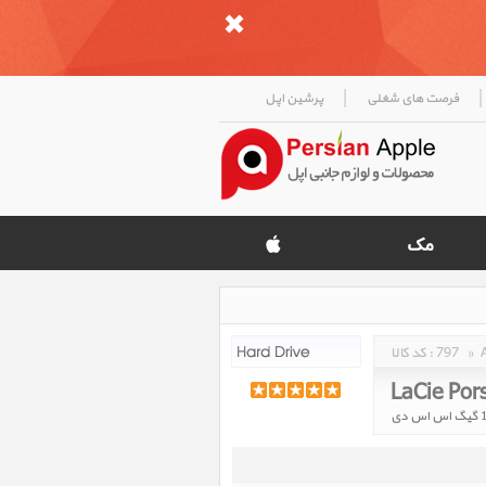
|
|
فرصت های شغلی
پرشین اپل
»
797
کد کالا :
LaCie Por