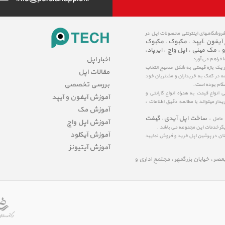
 فروشگاههای اینترنتی محصولات اپل در
 آیفون
آیپد
مکبوک
مکبوک
،
،
،
و
مک مینی
اپل واچ
ایرپاد
،
،
،
،
اخبار اپل
ا فراهم می آورد.
در یک بازه قیمتی به شکل صحیح انتخاب
مقالات اپل
عه در کمک به خریداران و مشتریان خود
بررسی تخصصی
شگام بوده است.
نواع قیمت به همراه انواع گارانتی و
آموزش آیفون و آیپد
ار میتواند با مطالعه دقیق اطلاعات ،
آموزش مک
ساخت اپل آیدی
گیفت
 عامل ،
،
آموزش اپل واچ
یگر خدمات این مجموعه می باشد .
آموزش آیکلود
مینان در پرشین اپل خرید و فروش نمایید
آموزش آیتیونز
لیعصر ، خیابان بزرگمهر ، مجتمع اداری و