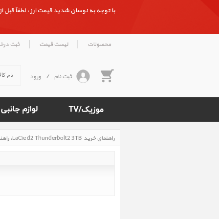
با توجه به نوسان شدید قیمت ارز ، لطفاً قبل از ث
|
|
محصولات
لیست قیمت
ثبت درخ
ثبت نام
/
ورود
راهنمای خرید LaCie d2 Thunderbolt2 3TB ‎، راهنمای خرید هارددیسک دسکتاپ لسی مدل دی 2 تاندربولت 2 ظرفیت3TB
Rated
4.7
/5
based
on
500
reviews