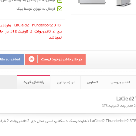
ارسال به شهرستان ها توسط تیپاکس 
ارسال به تهران توسط پیک
nderbolt2 3TB ‎
دی 2 تاندرب
نمیباشد.
در حال حاضر موجود نیست
اضافه به مق
نقد و بررسی
تصاویر
لوازم جانبی
راهنمای خرید
LaCie d2 Thunderbolt2 3T ﴿ هارددیسک دسکتاپ لسی مدل دی 2 تاندربولت 2 ظرفیت3TB ﴾