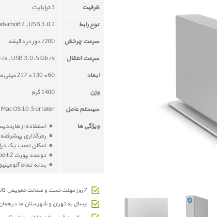
ظرفیت
3 ترابایت
نوع رابط
2 x Thunderbolt 2 , USB 3.0
سرعت چرخش
7200 دور در دقیقه
سرعت انتقال
/s , USB 3.0: 5 Gb/s
ابعاد
60 × 130 × 217 میلی‌متر
وزن
1400 گرم
سیستم عامل
Mac OS 10.5 or later
ویژگی ها
استفاده از هاردد
رمزگذاری پیشرفته 256 بیتی AES
امکان نصب یک درایو 
دوعدد پورت Thunderbolt 2 و یک عدد پورت USB 3.0
بدنه تماما آلومینی
7 روز مهلت تست و ضمانت تعویض کالای معیوب
ارسال به تهران و شهرستان ها در هما