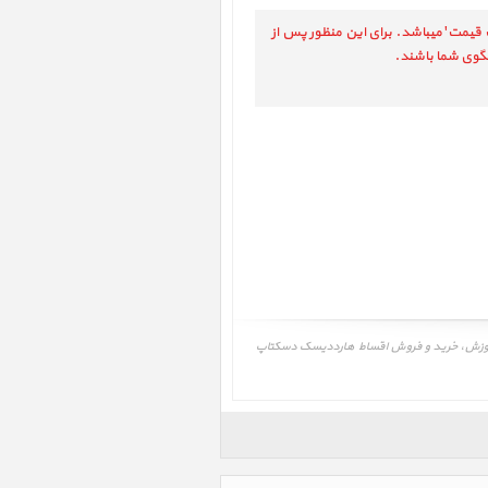
 قیمت' میباشد. برای این منظور پس از
و فروش هارددیسک دسکتاپ لسی مدل دی 2 تاندربولت 2 ظرفیت3TB، LaCie d2 Thunderbolt2 3TB ‎، مشاوره، آموزش، خرید و فروش اقساط هارددیسک دسکتاپ