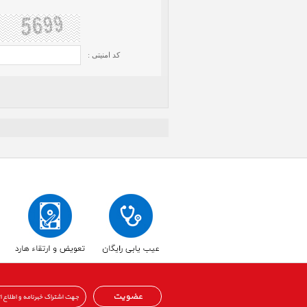
کد امنیتی :
عضویت