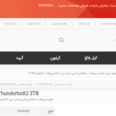
بت سفارش با واحد فروش هماهنگ نمایید ... 88924854
|
|
|
|
واست قیمت
ثبت تیکت
راهنمای خرید
نماد اعتماد
ارتباط با ما
Hard Drive هارد اکسترنال
»
Accessories لوازم جانبی
Thunderbolt2 3TB ‎
هارددیسک دسکتاپ لسی مدل دی 2 تاندربولت 2 ظرفیت3TB
نوع
Desktop