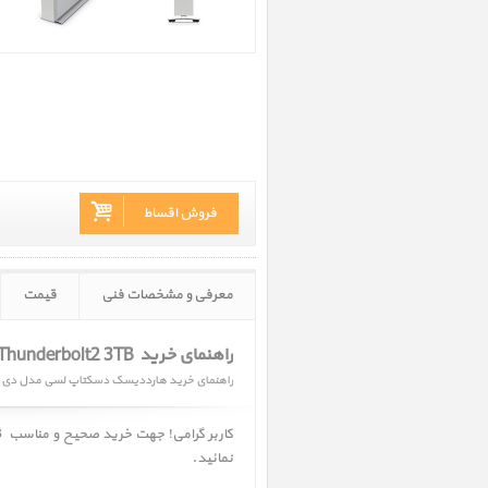
فروش اقساط
معرفی و مشخصات فنی
قیمت
راهنمای خرید LaCie d2 Thunderbolt2 3TB ‎
راهنمای خرید هارددیسک دسکتاپ لسی مدل دی 2 تاندربولت 2 ظرفیت3TB
کاربر گرامی! جهت خرید صحیح و مناسب
B ‎
نمائید.