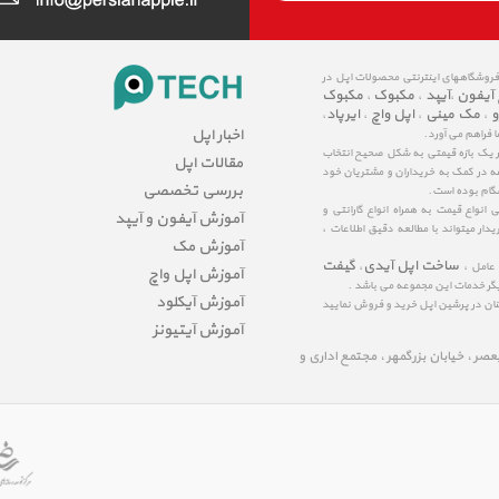
 فروشگاههای اینترنتی محصولات اپل در
 آیفون
آیپد
مکبوک
مکبوک
،
،
،
و
مک مینی
اپل واچ
ایرپاد
،
،
،
،
اخبار اپل
ا فراهم می آورد.
در یک بازه قیمتی به شکل صحیح انتخاب
مقالات اپل
عه در کمک به خریداران و مشتریان خود
بررسی تخصصی
شگام بوده است.
نواع قیمت به همراه انواع گارانتی و
آموزش آیفون و آیپد
ار میتواند با مطالعه دقیق اطلاعات ،
آموزش مک
ساخت اپل آیدی
گیفت
 عامل ،
،
آموزش اپل واچ
یگر خدمات این مجموعه می باشد .
آموزش آیکلود
مینان در پرشین اپل خرید و فروش نمایید
آموزش آیتیونز
لیعصر ، خیابان بزرگمهر ، مجتمع اداری و