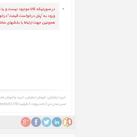
در صورتیکه کالا موجود نیست و یا ش
ورود به 'پنل درخواست قیمت' درخواست خود را ثبت ف
همچنین جهت ارتباط با بخشهای مختل
لسی مدل دی 2 تاندربولت 2 ظرفیت3TB، LaCie d2 Thunderbolt2 3TB ‎