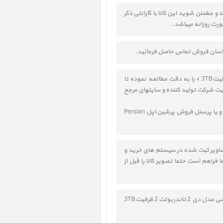
رددیسک دسکتاپ لسی مدل دی 2 تاندربولت 2 ظرفیت3TB ﴾ را بررسی نمائید و مطمئن شوید این کالا با گارانتی ذکر
صورت روزانه میباشد.
ارشناسان فروش تماس حاصل فرمائید.
قسمت مشخصات و نقد و بررسی LaCie d2 Thunderbolt2 3TB ‎ ﴿ هارددیسک دسکتاپ لسی مدل دی 2 تاندربولت 2 ظرفیت3TB ﴾ را به دقت مطالعه نموده تا
یت شرکت تولید کننده و سایتهای مرجع
در صورت نداشتن دانش فنی در خصوص انتخاب کالا، جهت مشاوره و آموزش، حتما قبل از خرید با یک کارشناس مورد اعتماد و یا پرسنل فروش پرشین اپل Persian
تصاویر ثبت شده در سیستم های خرید و
فراهم است حتما تصویر کالا را قبل از
با توجه به تنوع در ارائه خدمات و گارانتی، حتما قبل از انتخاب و خرید LaCie d2 Thunderbolt2 3TB ‎ ﴿ هارددیسک دسکتاپ لسی مدل دی 2 تاندربولت 2 ظرفیت3TB