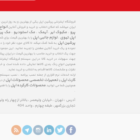
فروشگاه اینترنتی پرشین اپل یکی از بهترین و به روز ترین
انواع
ایران میباشد که امکان انتخاب و خرید و فروش آنلاین
پرو
مکبوک ایر
آیمک
مک استودیو
مک پر
،
،
،
،
اپل تیوی
لوازم جانبی اپل
،
را با بهترین قیمت برای شم
پرشین اپل
به شما کمک میکند تا کالای مورد نظر خود را 
نموده و یک خرید آنلاین مطمئن را تجربه نمائید. این مجمو
جهت یک انتخاب و خرید مناسب با بهترین قیمت در ایران پی
جهت سهولت در خرید کالا در این سیستم فروشگاه اینترنتی ا
همچنین انواع رنگ بندی کالاها نمایش داده شده است و خرید
نظرات و مشخصات کالاها اقدام به انتخاب و خرید نماید.
ارائه خدمات نرم افزاری از جمله نصب برنامه ، نصب سیستم
کارت اپل
تعمیرات تخصصی محصولات اپل
و
از د
محصولات کارکرده اپل
همچنین شما می توانید
را با اط
.
آدرس : تهران ، خیابان ولیعصر ، بالاتر از چهار راه و
تجاری بزرگمهر ، طبقه چهارم ، واحد 404