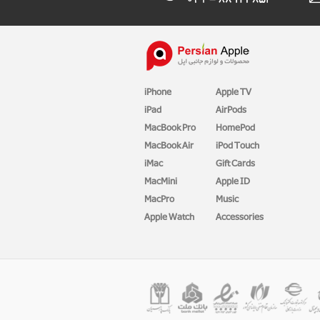
iPhone
Apple TV
iPad
AirPods
MacBook Pro
HomePod
MacBook Air
iPod Touch
iMac
Gift Cards
MacMini
Apple ID
MacPro
Music
Apple Watch
Accessories