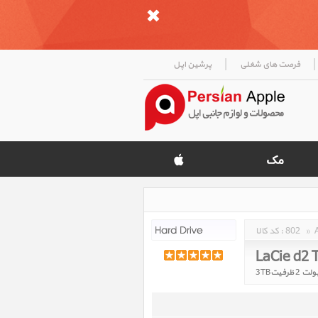
|
|
فرصت های شغلی
پرشین اپل
»
802
کد کالا :
LaCie d2 