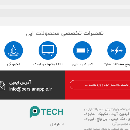
 فروشگاههای اینترنتی محصولات اپل در
 آیفون
آیپد
مکبوک
مکبوک
،
،
،
و
مک مینی
اپل واچ
ایرپاد
،
،
،
،
اخبار اپل
ا فراهم می آورد.
در یک بازه قیمتی به شکل صحیح انتخاب