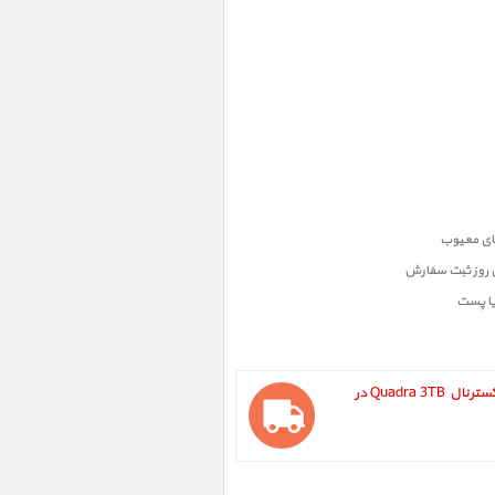
ن روز ثبت سفارش
یا پست
LaCie d2 Quadra 3TB ، هارد دیسک اکسترنال Quadra 3TB در