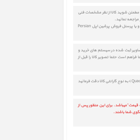
سترنال Quadra 3TB ﴾ را به دقت مطالعه نموده تا مطمئن شوید کالا از نظر مشخصات فنی
مراجعه نمائید.
در صورت نداشتن دانش فنی در خصوص انتخاب کالا، جهت مشاوره و آموزش، حتما قبل از خرید با یک کارشناس مورد اعتماد و یا پرسنل فروش پرشین اپل Persian
تصاویر ثبت شده در سیستم های خرید و
فراهم است حتما تصویر کالا را قبل از
با توجه به تنوع در ارائه خدمات و گارانتی، حتما قبل از انتخاب و خرید LaCie d2 Quadra 3TB ﴿ هارد دیسک اکسترنال Quadra 3TB ﴾ به نوع گارانتی کالا دقت فرمائید
 قیمت' میباشد. برای این منظور پس از