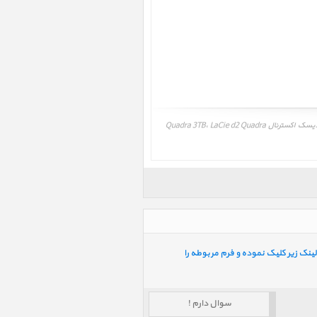
خرید اینترنتی، فروش اینترنتی، خرید و فروش هارد دیسک اکسترنال Quadra 3TB، LaCie d2 Quadra 3TB، مشاوره، آموزش، خرید و فروش اقساط هارد دیسک اکسترنال Quadra 3TB، LaCie d2 Quadra
ینک زیر کلیک نموده و فرم مربوطه را
سوال دارم !