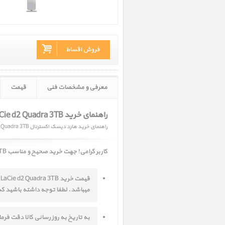
فروش اقساط
معرفی و مشخصات فنی
قیمت
راهنمای خرید LaCie d2 Quadra 3TB
راهنمای خرید هارد دیسک اکسترنال Quadra 3TB
کاربر گرامی! جهت خرید صحیح و مناسب
ra 3TB
میباشد. لطفا توجه داشته باشید که ب
به تاریخ به روز رسانی کالا دقت فر