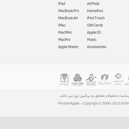
iPad
AirPods
MacBook Pro
HomePod
MacBook Air
iPod Touch
iMac
Gift Cards
MacMini
Apple ID
MacPro
Music
Apple Watch
Accessories
بسایت محفوظ و متعلق به پرشین اپل می باشد.
PersianApple - Copyright © 2006-2015 All R