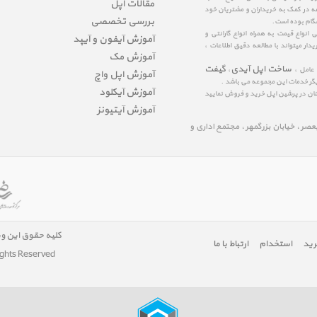
مقالات اپل
عه در کمک به خریداران و مشتریان خود
بررسی تخصصی
شگام بوده است.
نواع قیمت به همراه انواع گارانتی و
آموزش آیفون و آیپد
ار میتواند با مطالعه دقیق اطلاعات ،
آموزش مک
ساخت اپل آیدی
گیفت
 عامل ،
،
آموزش اپل واچ
یگر خدمات این مجموعه می باشد .
آموزش آیکلود
مینان در پرشین اپل خرید و فروش نمایید
آموزش آیتیونز
لیعصر ، خیابان بزرگمهر ، مجتمع اداری و
کلیه حقوق این و
رید
استخدام
ارتباط با ما
ights Reserved