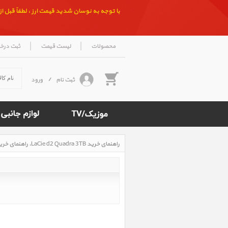
با توجه به نوسان شدید قیمت ارز ، لطفاً قبل از ث
|
|
محصولات
لیست قیمت
ثبت درخ
ثبت نام
/
ورود
راهنمای خرید LaCie d2 Quadra 3TB، راهنمای خرید هارد دیسک اکسترنال Quadra 3TB
Rated
5
/5
based
on
500
reviews