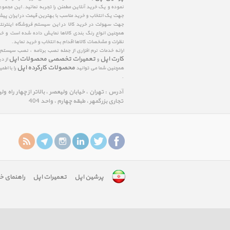
نموده و یک خرید آنلاین مطمئن را تجربه نمائید. این مجمو
جهت یک انتخاب و خرید مناسب با بهترین قیمت در ایران پی
جهت سهولت در خرید کالا در این سیستم فروشگاه اینترنتی ا
همچنین انواع رنگ بندی کالاها نمایش داده شده است و خرید
نظرات و مشخصات کالاها اقدام به انتخاب و خرید نماید.
ارائه خدمات نرم افزاری از جمله نصب برنامه ، نصب سیستم
کارت اپل
تعمیرات تخصصی محصولات اپل
و
از د
محصولات کارکرده اپل
همچنین شما می توانید
را با اط
.
آدرس : تهران ، خیابان ولیعصر ، بالاتر از چهار راه و
تجاری بزرگمهر ، طبقه چهارم ، واحد 404
پرشین اپل
تعمیرات اپل
راهنمای خ
google-
site-