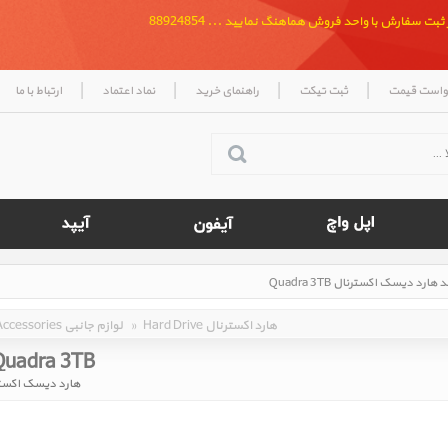
بت سفارش با واحد فروش هماهنگ نمایید ... 88924854
|
|
|
|
واست قیمت
ثبت تیکت
راهنمای خرید
نماد اعتماد
ارتباط با ما
Hard Drive هارد اکسترنال
»
Accessories لوازم جانبی
Quadra 3TB
هارد دیسک اکسترنال 3TB