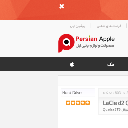
|
|
فرصت های شغلی
پرشین اپل
»
803
کد کالا :
LaCie d2 
Quadra 