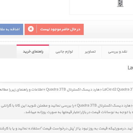
در حال حاضر موجود نیست
اضافه به مق
نقد و بررسی
تصاویر
لوازم جانبی
راهنمای خرید
LaCie d2 Quad ﴿ هارد دیسک اکسترنال Quadra 3TB ﴾
اطلاعات و راهنمای زیر را مطال
قیمت خرید LaCie d2 Quadra 3TB ﴿ هارد دیسک اکسترنال Quadra 3TB ﴾ را بررسی نمائید و مطمئ
ا توجه به نوسانات قیمت در بازار اعتبار قیمتها به صورت روزانه میباشد.
مائید.درصورتیکه قیمت به روز نبود یا از 'پنل درخواست قیمت' استفاده نمائید و یا با ک