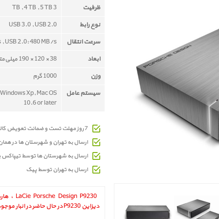
ظرفیت
3 TB , 4 TB , 5 TB
نوع رابط
USB 3.0 , USB 2.0
سرعت انتقال
 , USB 2.0: 480 MB/s
ابعاد
38 × 120 × 190 میلی‌متر
وزن
1000 گرم
سیستم عامل
 Windows Xp, Mac OS
10.6 or later
7 روز مهلت تست و ضمانت تعویض کالای معیوب
ارسال به تهران و شهرستان ها در هما
ارسال به شهرستان ها توسط تیپاکس 
ارسال به تهران توسط پیک
ign P9230 ‎
دیزاین P9230 در حال حاضر در انبار موجود نمیباشد.