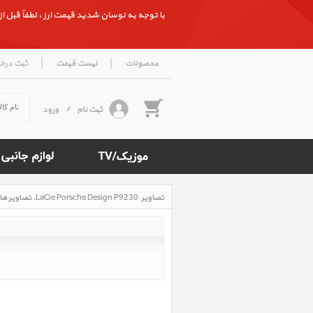
با توجه به نوسان شدید قیمت ارز ، لطفاً قبل از ث
|
|
محصولات
لیست قیمت
ثبت درخ
ثبت نام
/
ورود
تصاویر LaCie Porsche Design P9230 ‎، تصاویر هارد اکسترنال لسی پورش دیزاین P9230
Rated
4.5
/5
based
on
500
reviews