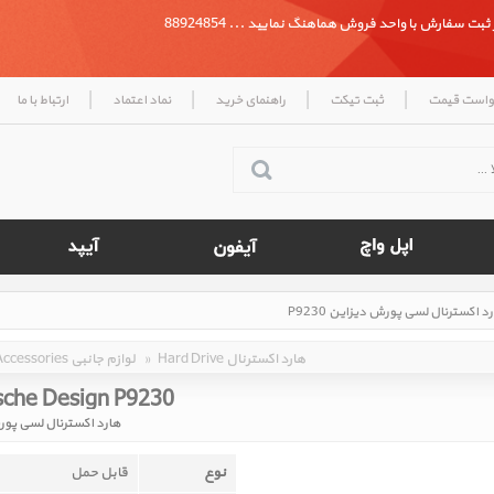
بت سفارش با واحد فروش هماهنگ نمایید ... 88924854
|
|
|
|
واست قیمت
ثبت تیکت
راهنمای خرید
نماد اعتماد
ارتباط با ما
Hard Drive هارد اکسترنال
»
Accessories لوازم جانبی
sche Design P9230 ‎
هارد اکسترنال لسی پورش د
نوع
قابل حمل