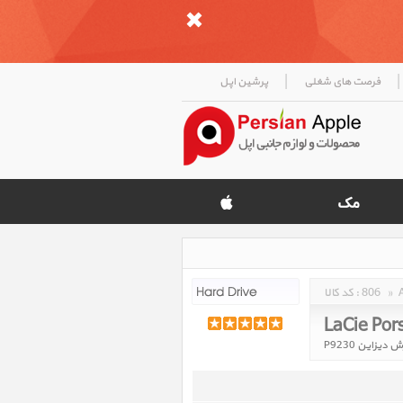
|
|
فرصت های شغلی
پرشین اپل
»
806
کد کالا :
LaCie Por
یزاین P9230