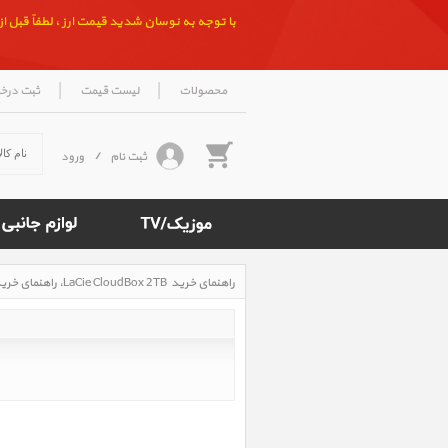
با توجه به نوسان شدید قیمت ارز ، لطفاً قبل از ث
|
|
محصولات
لیست قیمت
ثبت درخ
ثبت نام
/
ورود
راهنمای خرید LaCie CloudBox 2TB ‎، راهنمای خرید هارددیسک دسکتاپ 2TB LaCie CloudBox
Rated
4.8
/5
based
on
500
reviews