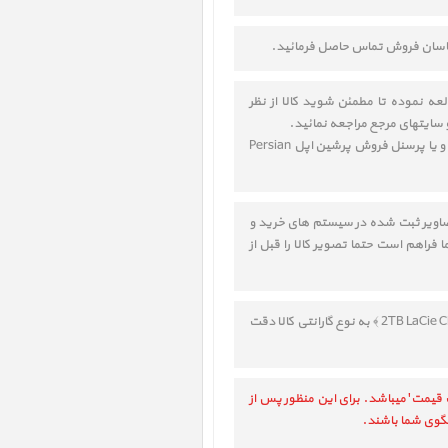
ارشناسان فروش تماس حاصل فرمائید.
LaCi ﴿ هارددیسک دسکتاپ 2TB LaCie CloudBox ﴾ را به دقت مطالعه نموده تا مطمئن شوید کالا از نظر
سایتهای مرجع مراجعه نمائید.
در صورت نداشتن دانش فنی در خصوص انتخاب کالا، جهت مشاوره و آموزش، حتما قبل از خرید با یک کارشناس مورد اعتماد و یا پرسنل فروش پرشین اپل Persian
تصاویر ثبت شده در سیستم های خرید و
فراهم است حتما تصویر کالا را قبل از
با توجه به تنوع در ارائه خدمات و گارانتی، حتما قبل از انتخاب و خرید LaCie CloudBox 2TB ‎ ﴿ هارددیسک دسکتاپ 2TB LaCie CloudBox ﴾ به نوع گارانتی کالا دقت
 قیمت' میباشد. برای این منظور پس از