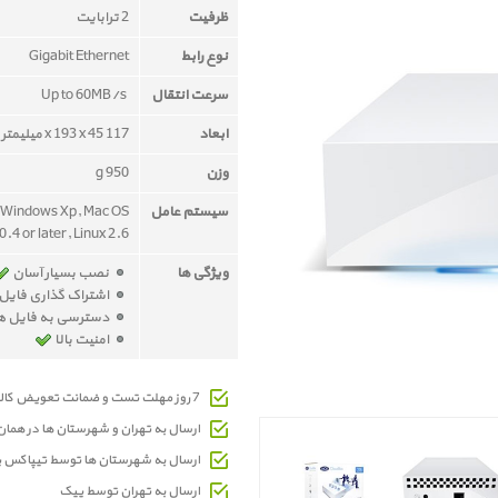
ظرفیت
2 ترابایت
نوع رابط
Gigabit Ethernet
سرعت انتقال
Up to 60MB/s ‎
ابعاد
117 x 193 x 45 میلیمتر
وزن
950 g
سیستم عامل
 Windows Xp, Mac OS
0.4 or later, Linux 2.6
ویژگی ها
نصب بسیار آسان
اشتراک گذاری فایل 
دسترسی به فایل ها 
امنیت بالا
7 روز مهلت تست و ضمانت تعویض کالای معیوب
ارسال به تهران و شهرستان ها در هما
ارسال به شهرستان ها توسط تیپاکس 
ارسال به تهران توسط پیک