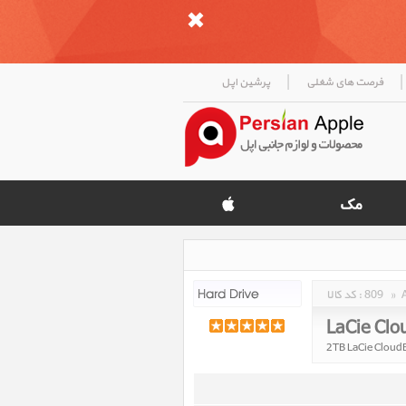
|
|
فرصت های شغلی
پرشین اپل
»
809
کد کالا :
LaCie Clo