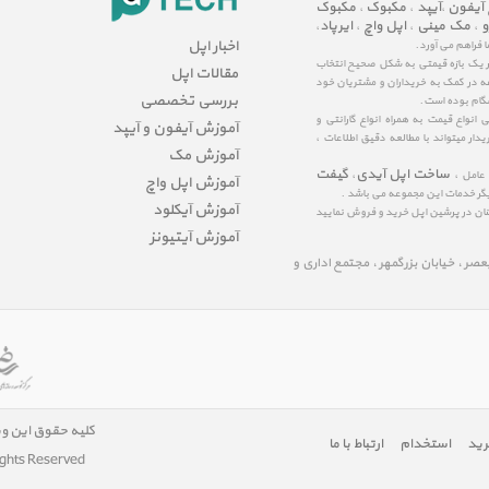
 آیفون
آیپد
مکبوک
مکبوک
،
،
،
و
مک مینی
اپل واچ
ایرپاد
،
،
،
،
اخبار اپل
ا فراهم می آورد.
در یک بازه قیمتی به شکل صحیح انتخاب
مقالات اپل
عه در کمک به خریداران و مشتریان خود
بررسی تخصصی
شگام بوده است.
نواع قیمت به همراه انواع گارانتی و
آموزش آیفون و آیپد
ار میتواند با مطالعه دقیق اطلاعات ،
آموزش مک
ساخت اپل آیدی
گیفت
 عامل ،
،
آموزش اپل واچ
یگر خدمات این مجموعه می باشد .
آموزش آیکلود
مینان در پرشین اپل خرید و فروش نمایید
آموزش آیتیونز
لیعصر ، خیابان بزرگمهر ، مجتمع اداری و
کلیه حقوق این و
رید
استخدام
ارتباط با ما
ights Reserved