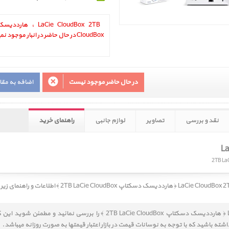
CloudBox در حال حاضر در انبار موجود نمیباشد.
در حال حاضر موجود نیست
اضافه به مق
نقد و بررسی
تصاویر
لوازم جانبی
راهنمای خرید
LaCie CloudBo ﴿ هارددیسک دسکتاپ 2TB LaCie CloudBox ﴾
اطلاعات و راهنمای زیر 
قیمت خرید LaCie CloudBox 2TB ‎ ﴿ هارددیسک دسکتاپ 2TB LaCie CloudBox ﴾ را
داشته باشید که با توجه به نوسانات قیمت در بازار اعتبار قیمتها به صورت روزانه میباشد.