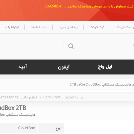
بت سفارش با واحد فروش هماهنگ نمایید ... 88924854
|
|
|
|
واست قیمت
ثبت تیکت
راهنمای خرید
نماد اعتماد
ارتباط با ما
Hard Drive هارد اکسترنال
»
Accessories لوازم جانبی
udBox 2TB ‎
هارددیسک دسکتاپ 2TB LaCie CloudBox
نوع
Cloud Box