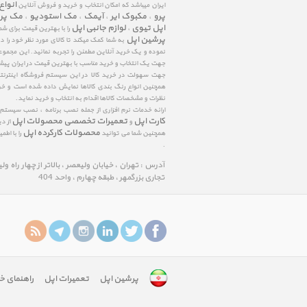
انواع
ایران میباشد که امکان انتخاب و خرید و فروش آنلاین
پرو
مکبوک ایر
آیمک
مک استودیو
مک پر
،
،
،
،
اپل تیوی
لوازم جانبی اپل
،
را با بهترین قیمت برای شم
پرشین اپل
به شما کمک میکند تا کالای مورد نظر خود را 
نموده و یک خرید آنلاین مطمئن را تجربه نمائید. این مجمو
جهت یک انتخاب و خرید مناسب با بهترین قیمت در ایران پی
جهت سهولت در خرید کالا در این سیستم فروشگاه اینترنتی ا
همچنین انواع رنگ بندی کالاها نمایش داده شده است و خرید
نظرات و مشخصات کالاها اقدام به انتخاب و خرید نماید.
ارائه خدمات نرم افزاری از جمله نصب برنامه ، نصب سیستم
کارت اپل
تعمیرات تخصصی محصولات اپل
و
از د
محصولات کارکرده اپل
همچنین شما می توانید
را با اط
.
آدرس : تهران ، خیابان ولیعصر ، بالاتر از چهار راه و
تجاری بزرگمهر ، طبقه چهارم ، واحد 404
پرشین اپل
تعمیرات اپل
راهنمای خ