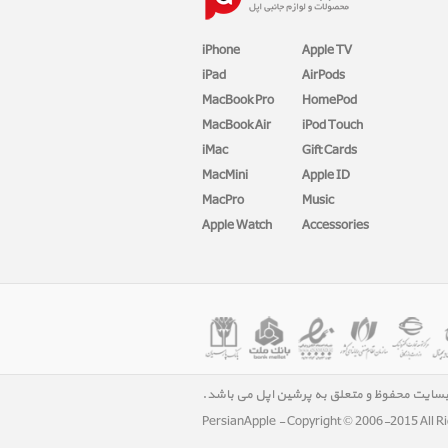
iPhone
Apple TV
iPad
AirPods
MacBook Pro
HomePod
MacBook Air
iPod Touch
iMac
Gift Cards
MacMini
Apple ID
MacPro
Music
Apple Watch
Accessories
بسایت محفوظ و متعلق به پرشین اپل می باشد.
PersianApple - Copyright © 2006-2015 All R