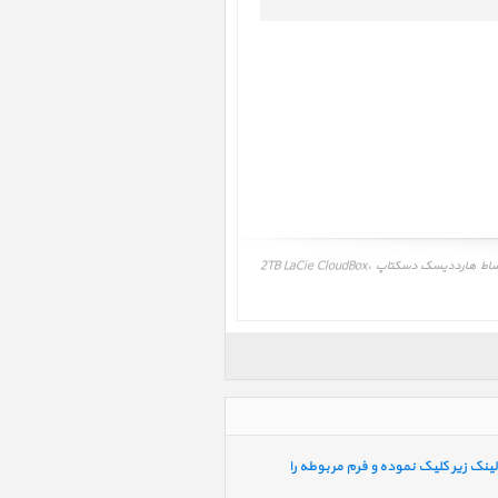
خرید اینترنتی، فروش اینترنتی، خرید و فروش هارددیسک دسکتاپ 2TB LaCie CloudBox، LaCie CloudBox 2TB ‎، مشاوره، آموزش، خرید و فروش اقساط هارددیسک دسکتاپ 2TB LaCie CloudBox،
ینک زیر کلیک نموده و فرم مربوطه را