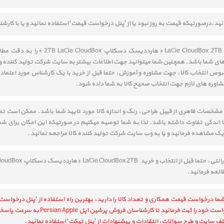
مائید.درصورتیکه قیمت به روز نبود یا از 'پنل درخواست قیمت' استفاده نمائید و یا با ک
قسمت مشخصات و نقد و بررسی e CloudBox 2TB ‎
ی شما باشد. همچنین شما میتوانید جهت اطلاعات بیشتر به سایت شرکت تولید کننده و 
 مشخصات ظاهری از قبیل طراحی، رنگ و اندازه کالا مورد تایید شما باشد. ممکن است 
ا اندکی تفاوت داشته باشد. لذا به شما توصیه میکنیم در صورتیکه این امکان برای شما 
دیک مشاهده فرمائید و یا به وب سایت شرکت تولید کننده کالا مراجعه نمائید .
طالعه فرمائید.
ما درخواست قیمت همکاری و تعداد کالا را دارید، بهترین راه استفاده از 'پنل درخواست
رمائید تا کارشناسان فروش پرشین اپل Persian Apple به سرعت پاسخگوی شما باشند.
ف سایت و طرح سوالات، انتقادات و پیشنهادات از 'پنل تیکت' استفاده نمائید.