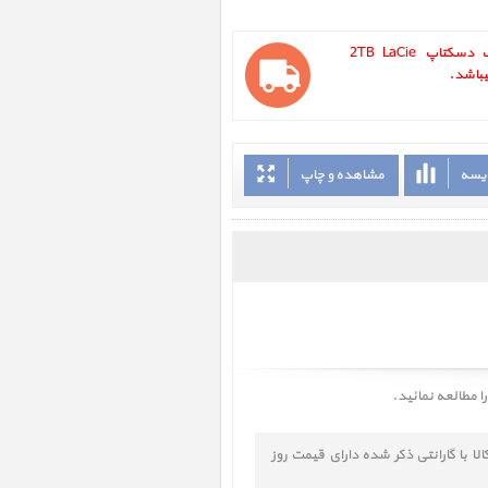
LaCie CloudBox 2TB ‎ ، هارددیسک دسکتاپ 2TB LaCie
ایسه
مشاهده و چاپ
را مطالعه نمائید.
 بررسی نمائید و مطمئن شوید این کالا با گارانتی ذکر شده دارای قیمت روز