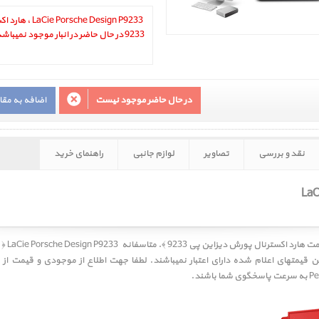
e Design P9233 ‎
9233 در حال حاضر در انبار موجود نمیباشد.
در حال حاضر موجود نیست
اضافه به مق
نقد و بررسی
تصاویر
لوازم جانبی
راهنمای خرید
LaCie Porsche Design P9233 ‎ ﴿ هارد اکسترنال پورش دیزاین پی 9233 ﴾
این قیمتهای اعلام شده دارای اعتبار نمیباشند. لطفا جهت اطلاع از موجودی و قیمت از