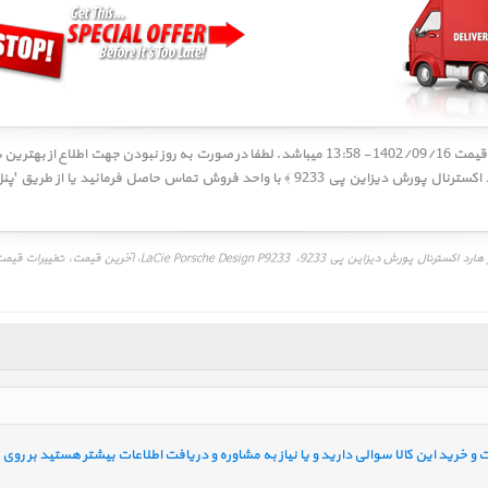
Porsche Design P9233 ‎ ﴿ قیمت هارد اکسترنال پورش دیزاین پی 9233 ﴾ با واحد فروش تم
لیست قیمت، بهترین قیمت فروش، قیمت به روز هارد اکسترنال پورش دیزای
خرید این کالا سوالی دارید و یا نیاز به مشاوره و دریافت اطلاعات بیشتر هستید بر روی ل