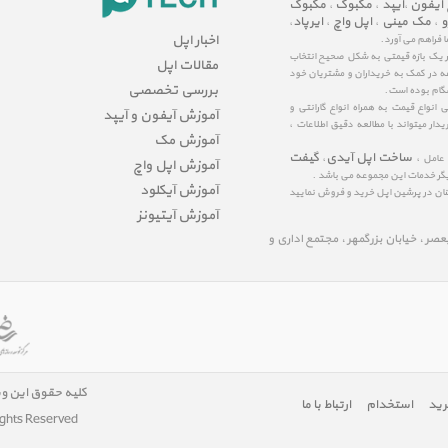
 آیفون
آیپد
مکبوک
مکبوک
،
،
،
و
مک مینی
اپل واچ
ایرپاد
،
،
،
،
اخبار اپل
ا فراهم می آورد.
در یک بازه قیمتی به شکل صحیح انتخاب
مقالات اپل
عه در کمک به خریداران و مشتریان خود
بررسی تخصصی
شگام بوده است.
نواع قیمت به همراه انواع گارانتی و
آموزش آیفون و آیپد
ار میتواند با مطالعه دقیق اطلاعات ،
آموزش مک
ساخت اپل آیدی
گیفت
 عامل ،
،
آموزش اپل واچ
یگر خدمات این مجموعه می باشد .
آموزش آیکلود
مینان در پرشین اپل خرید و فروش نمایید
آموزش آیتیونز
لیعصر ، خیابان بزرگمهر ، مجتمع اداری و
کلیه حقوق این و
رید
استخدام
ارتباط با ما
ights Reserved