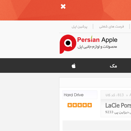
|
|
فرصت های شغلی
پرشین اپل
»
813
کد کالا :
LaCie Por
زاین پی 9233