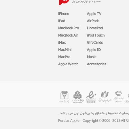
iPhone
Apple TV
iPad
AirPods
MacBook Pro
HomePod
MacBook Air
iPod Touch
iMac
Gift Cards
MacMini
Apple ID
MacPro
Music
Apple Watch
Accessories
بسایت محفوظ و متعلق به پرشین اپل می باشد.
PersianApple - Copyright © 2006-2015 All R