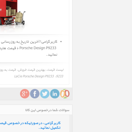
نمائید.
9233، LaCie Porsche Design P9233 ‎
سوالات شما در خصوص این کالا
کاربر گرامی، در صورتیکه در خصوص قیمت و 
تکمیل نمائید.