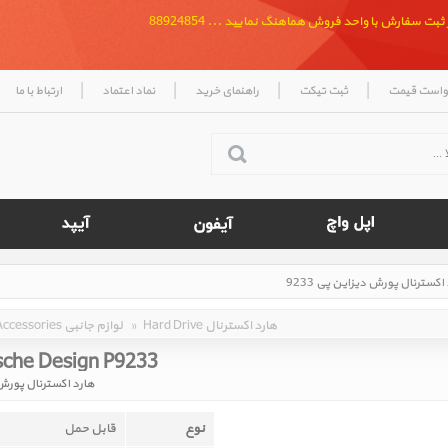
بت سفارش با واحد فروش هماهنگ نمایید ... 88924854
|
|
|
|
واست قیمت
ثبت تیکت
راهنمای خرید
نماد اعتماد
ارتباط با ما
Hard Drive هارد اکسترنال
»
Accessories لوازم جانبی
sche Design P9233 ‎
هارد اکسترنال پورش دی
نوع
قابل حمل