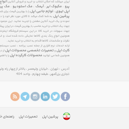
انواع
ایران میباشد که امکان انتخاب و خرید و فروش آنلاین
پرو
مکبوک ایر
آیمک
مک استودیو
مک پر
،
،
،
،
اپل تیوی
لوازم جانبی اپل
،
را با بهترین قیمت برای شم
پرشین اپل
به شما کمک میکند تا کالای مورد نظر خود را 
نموده و یک خرید آنلاین مطمئن را تجربه نمائید. این مجمو
جهت یک انتخاب و خرید مناسب با بهترین قیمت در ایران پی
جهت سهولت در خرید کالا در این سیستم فروشگاه اینترنتی ا
همچنین انواع رنگ بندی کالاها نمایش داده شده است و خرید
نظرات و مشخصات کالاها اقدام به انتخاب و خرید نماید.
ارائه خدمات نرم افزاری از جمله نصب برنامه ، نصب سیستم
کارت اپل
تعمیرات تخصصی محصولات اپل
و
از د
محصولات کارکرده اپل
همچنین شما می توانید
را با اط
.
آدرس : تهران ، خیابان ولیعصر ، بالاتر از چهار راه و
تجاری بزرگمهر ، طبقه چهارم ، واحد 404
پرشین اپل
تعمیرات اپل
راهنمای خ