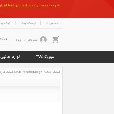
با توجه به نوسان شدید قیمت ارز ، لطفاً قبل از ث
|
|
محصولات
لیست قیمت
ثبت درخ
ثبت نام
/
ورود
قیمت LaCie Porsche Design P9233 ‎، قیمت هارد اکسترنال پورش دیزاین پی 9233
Rated
5
/5
based
on
500
reviews