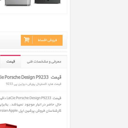
فروش اقساط
معرفی و مشخصات فنی
قیمت
قیمت LaCie Porsche Design P9233 ‎
قیمت هارد اکسترنال پورش دیزاین پی 9233
قیمت LaCie Porsche Design P9233 ‎ ﴿ قیمت هارد اکسترنال پورش دیزاین پی 9233 ﴾. متاسفانه
حال حاضر در انبار موجود نمیباشد. بنابر
کارشناسان فروش پرشین اپل Persian Apple به سرعت پاسخگوی شما باشند.