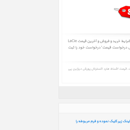
کاربر گرامی! آخرین تاریخ به روز رسانی قیمت 1402/09/16 - 13:58 میباشد. لطفا در صورت به روز نبودن جهت اطلاع از بهترین شرایط خرید و فروش و آخرین قیمت LaCie
اس حاصل فرمائید یا از طریق 'پنل درخواست قیمت' درخواست خود را ثبت
ن پی 9233، LaCie Porsche Design P9233 ‎، آخرین قیمت، تغییرات قیمت، قیمت اقساط هارد اکسترنال پورش دیزاین پی
ینک زیر کلیک نموده و فرم مربوطه را