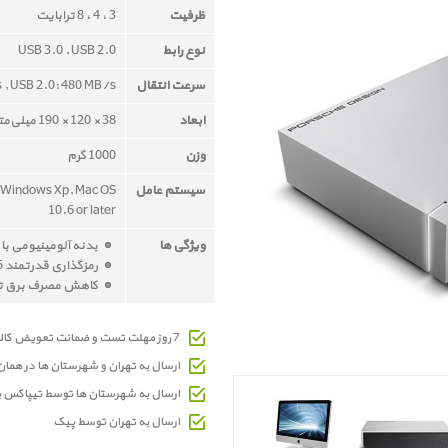
ظرفیت
3 ، 4 ، 8 ترابایت
نوع رابط
USB 3.0 , USB 2.0
سرعت انتقال
 , USB 2.0: 480 MB/s
ابعاد
38 × 120 × 190 میلی‌متر
وزن
1000 گرم
سیستم عامل
 Windows Xp, Mac OS
10.6 or later
ویژگی ها
بدنه آلومینیومی با قطر 5 میل
رمزگذاری قدرتمند 256 بیتی AES
کاهش مصرف برق تا 77 درص
7 روز مهلت تست و ضمانت تعویض کالای معیوب
ارسال به تهران و شهرستان ها در هما
ارسال به شهرستان ها توسط تیپاکس 
ارسال به تهران توسط پیک