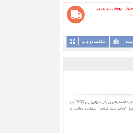
LaCie Porsch ، هارد اکسترنال پورش دیزاین پی
ایسه
مشاهده و چاپ
در
 پنل 'درخواست قیمت' استفاده نمائید تا