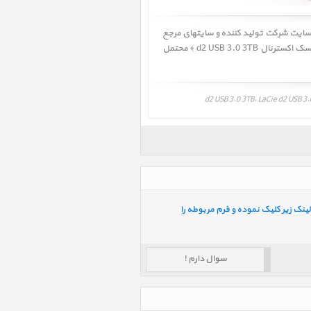
 سایت شرکت تولید کننده و سایتهای مرجع
و معتبر استفاده شده است ولی وجود اشکالات و مغایرتهایی در نظرات و بررسی های تخصصی LaCie d2 USB 3.0 3TB ﴿ هارد دیسک اکسترنال d2 USB 3.0 3TB ﴾ محتمل
ینک زیر کلیک نموده و فرم مربوطه را
سوال دارم !