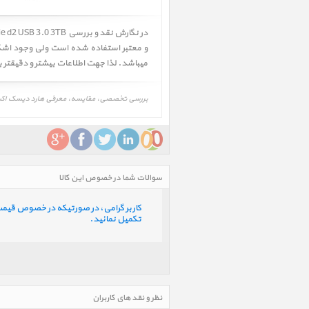
در نگارش نقد و بررسی
LaCie d2 USB 3.0 3TB ﴿ هارد دیسک اکسترنال 0 3TB
میباشد. لذا جهت اطلاعات بیشتر و دقیقتر
بررسی تخصصی، مقایسه، معرفی هارد دیسک اکسترنال d2 USB 3.0 3TB، LaCie d2 USB 3.0 3TB، نظرات، نقاط ضعف و قوت هارد دیسک اکسترنال e d2 USB 3.0 3TB
سوالات شما در خصوص این کالا
کاربر گرامی، در صورتیکه در خصوص قیمت و 
تکمیل نمائید.
نظر و نقد های کاربران