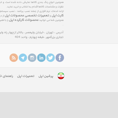
همچنین انواع رنگ بندی کالاها نمایش داده شده است و خرید
نظرات و مشخصات کالاها اقدام به انتخاب و خرید نماید.
ارائه خدمات نرم افزاری از جمله نصب برنامه ، نصب سیستم
کارت اپل
تعمیرات تخصصی محصولات اپل
و
از د
محصولات کارکرده اپل
همچنین شما می توانید
را با اط
.
آدرس : تهران ، خیابان ولیعصر ، بالاتر از چهار راه و
تجاری بزرگمهر ، طبقه چهارم ، واحد 404
پرشین اپل
تعمیرات اپل
راهنمای خ
google-
site-
verification:
googlefa8888edfd75c488.html
google-