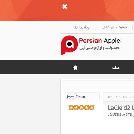
|
|
فرصت های شغلی
پرشین اپل
»
816
کد کالا :
LaCie d2 
d2