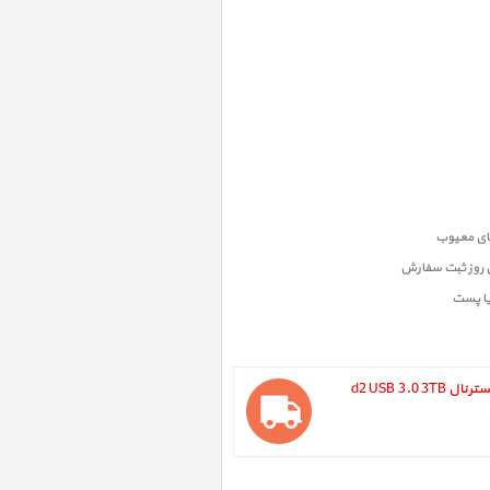
ن روز ثبت سفارش
یا پست
LaCie d2 USB 3.0 3TB ، هارد دیسک اکسترنال d2 USB 3.0 3TB