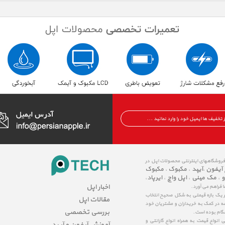
 فروشگاههای اینترنتی محصولات اپل در
 آیفون
آیپد
مکبوک
مکبوک
،
،
،
و
مک مینی
اپل واچ
ایرپاد
،
،
،
،
اخبار اپل
ا فراهم می آورد.
در یک بازه قیمتی به شکل صحیح انتخاب
مقالات اپل
عه در کمک به خریداران و مشتریان خود
بررسی تخصصی
شگام بوده است.
نواع قیمت به همراه انواع گارانتی و
آموزش آیفون و آیپد