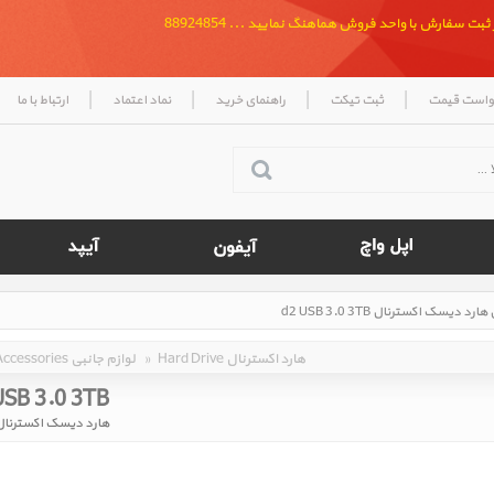
بت سفارش با واحد فروش هماهنگ نمایید ... 88924854
|
|
|
|
واست قیمت
ثبت تیکت
راهنمای خرید
نماد اعتماد
ارتباط با ما
Hard Drive هارد اکسترنال
»
Accessories لوازم جانبی
USB 3.0 3TB
هارد دیسک اکسترنال  USB 3.0 3TB