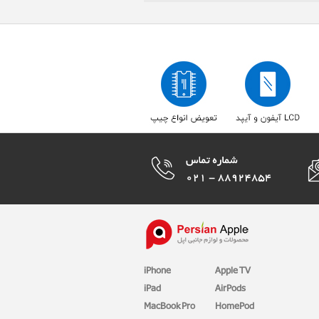
iPhone
Apple TV
iPad
AirPods
MacBook Pro
HomePod