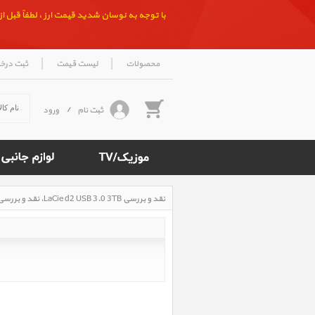
با توجه به نوسان شدید قیمت ارز ، لطفاً قبل از ث
|
|
محصولات
لیست قیمت
ثبت درخ
ثبت نام
/
ورود
نقد و بررسی LaCie d2 USB 3.0 3TB، نقد و بررسی هارد دیسک اکسترنال d2 USB 3.0 3TB
Rated
5
/5
based
on
500
reviews