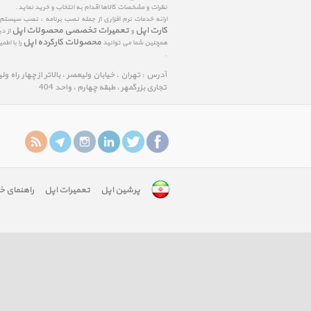
نظرات و مشخصات کالاها اقدام به انتخاب و خرید نماید.
ارائه خدمات نرم افزاری از جمله نصب برنامه ، نصب سیستم
کارت اپل
تعمیرات تخصصی محصولات اپل
و
از د
محصولات کارکرده اپل
همچنین شما می توانید
را با اط
.
آدرس : تهران ، خیابان ولیعصر ، بالاتر از چهار راه و
تجاری بزرگمهر ، طبقه چهارم ، واحد 404
پرشین اپل
تعمیرات اپل
راهنمای خ
google-
site-
verification:
googlefa8888edfd75c488.html
google-
site-