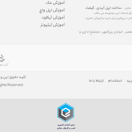
آموزش مک
ساخت اپل آیدی
گیفت
 عامل ،
،
آموزش اپل واچ
یگر خدمات این مجموعه می باشد .
آموزش آیکلود
مینان در پرشین اپل خرید و فروش نمایید
آموزش آیتیونز
لیعصر ، خیابان بزرگمهر ، مجتمع اداری و
کلیه حقوق این و
رید
استخدام
ارتباط با ما
ights Reserved