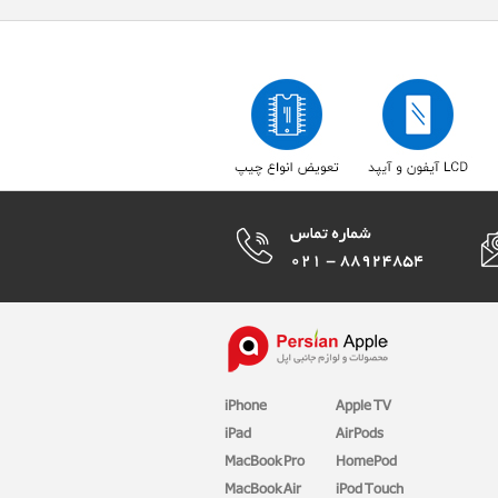
iPhone
Apple TV
iPad
AirPods
MacBook Pro
HomePod
MacBook Air
iPod Touch