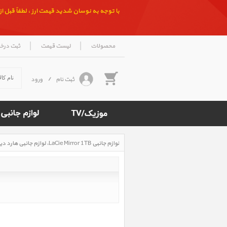
با توجه به نوسان شدید قیمت ارز ، لطفاً قبل از ث
|
|
محصولات
لیست قیمت
ثبت درخ
ثبت نام
/
ورود
لوازم جانبی LaCie Mirror 1TB، لوازم جانبی هارد دیسک اکسترنال لسی میرور 1TB
Rated
4.7
/5
based
on
500
reviews