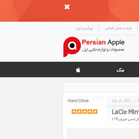
|
|
فرصت های شغلی
پرشین اپل
»
821
کد کالا :
LaCie Mir
لسی میرور 1TB