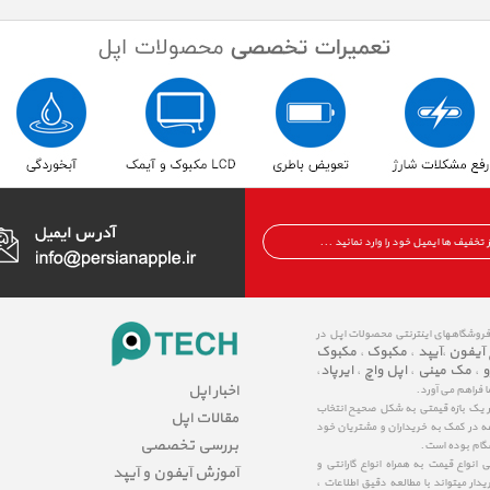
 فروشگاههای اینترنتی محصولات اپل در
 آیفون
آیپد
مکبوک
مکبوک
،
،
،
و
مک مینی
اپل واچ
ایرپاد
،
،
،
،
اخبار اپل
ا فراهم می آورد.
در یک بازه قیمتی به شکل صحیح انتخاب
مقالات اپل
عه در کمک به خریداران و مشتریان خود
بررسی تخصصی
شگام بوده است.
نواع قیمت به همراه انواع گارانتی و
آموزش آیفون و آیپد
ار میتواند با مطالعه دقیق اطلاعات ،