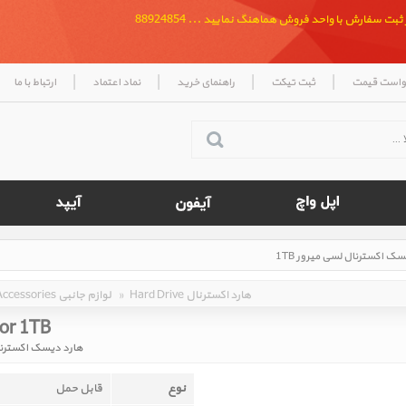
بت سفارش با واحد فروش هماهنگ نمایید ... 88924854
|
|
|
|
واست قیمت
ثبت تیکت
راهنمای خرید
نماد اعتماد
ارتباط با ما
Hard Drive هارد اکسترنال
»
Accessories لوازم جانبی
ror 1TB
هارد دیسک اکسترنال 
نوع
قابل حمل