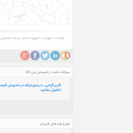
قطعات، ملزومات، تجهیزات هارد دیسک اکسترنال لسی میرور 1TB، LaCie Mirror 1TB، لوازم همراه هارد دیسک اکسترنال لسی می
سوالات شما در خصوص این کالا
کاربر گرامی، در صورتیکه در خصوص قیمت و 
تکمیل نمائید.
نظر و نقد های کاربران