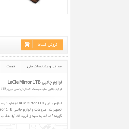
فروش اقساط
معرفی و مشخصات فنی
قیمت
لوازم جانبی LaCie Mirror 1TB
لوازم جانبی هارد دیسک اکسترنال لسی میرور 1TB
لوازم جانبی
LaCie Mirror 1TB ﴿ هارد دیسک اکسترنال لسی میرور 1TB ﴾
گزینه 'اضافه به سبد و خرید کالا' را انتخاب 