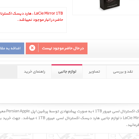
حاضر در انبار موجود نمیباشد.
در حال حاضر موجود نیست
اضافه به مق
نقد و بررسی
تصاویر
لوازم جانبی
راهنمای خرید
به صورت 
تجهیزات، ملزومات و لوازم جانبی LaCie Mirror 1TB ﴿ لوازم 
فرمائید.