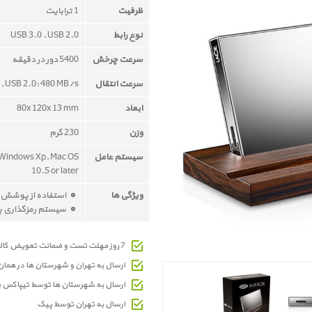
ظرفیت
1 ترابایت
نوع رابط
USB 3.0 , USB 2.0
سرعت چرخش
5400 دور در دقیقه
سرعت انتقال
 , USB 2.0: 480 MB/s
ابعاد
80x 120x 13 mm
وزن
230 گرم
سیستم عامل
 Windows Xp, Mac OS
10.5 or later
ویژگی ها
استفاده از پوشش 
سیستم رمزگذاری پیشرفته 6
7 روز مهلت تست و ضمانت تعویض کالای معیوب
ارسال به تهران و شهرستان ها در هما
ارسال به شهرستان ها توسط تیپاکس 
ارسال به تهران توسط پیک