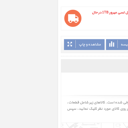
LaCie Mirror 1TB ، هارد دیسک اکسترنال لسی میرور 1TB در حال
ایسه
مشاهده و چاپ
پیشنهادی توسط پرشین اپل Persian Apple معرفی شده است. کالاهای زیر شامل قطعات،
جانبی هارد دیسک اکسترنال لسی میرور 1TB ﴾ میباشد. جهت خرید بر روی کالای مورد نظر کلیک نمائید، سپس