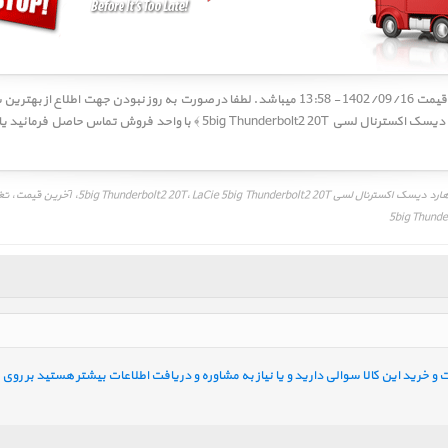
5big Thunderbolt2 20T ﴿ قیمت هارد دیسک اکسترنال لسی g Thunderbolt2 20T
لیست قیمت، بهترین قیمت فروش، قیمت به روز هارد 
خرید این کالا سوالی دارید و یا نیاز به مشاوره و دریافت اطلاعات بیشتر هستید بر روی ل