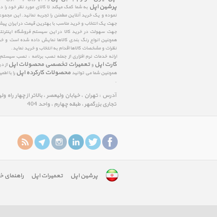
پرشین اپل
به شما کمک میکند تا کالای مورد نظر خود را 
نموده و یک خرید آنلاین مطمئن را تجربه نمائید. این مجمو
جهت یک انتخاب و خرید مناسب با بهترین قیمت در ایران پی
جهت سهولت در خرید کالا در این سیستم فروشگاه اینترنتی ا
همچنین انواع رنگ بندی کالاها نمایش داده شده است و خرید
نظرات و مشخصات کالاها اقدام به انتخاب و خرید نماید.
ارائه خدمات نرم افزاری از جمله نصب برنامه ، نصب سیستم
کارت اپل
تعمیرات تخصصی محصولات اپل
و
از د
محصولات کارکرده اپل
همچنین شما می توانید
را با اط
.
آدرس : تهران ، خیابان ولیعصر ، بالاتر از چهار راه و
تجاری بزرگمهر ، طبقه چهارم ، واحد 404
پرشین اپل
تعمیرات اپل
راهنمای خ
google-