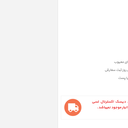
ن روز ثبت سفارش
یا پست
LaCie 5big Thun ، هارد دیسک اکسترنال لسی