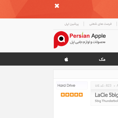
|
|
فرصت های شغلی
پرشین اپل
»
823
کد کالا :
LaCie 5bi