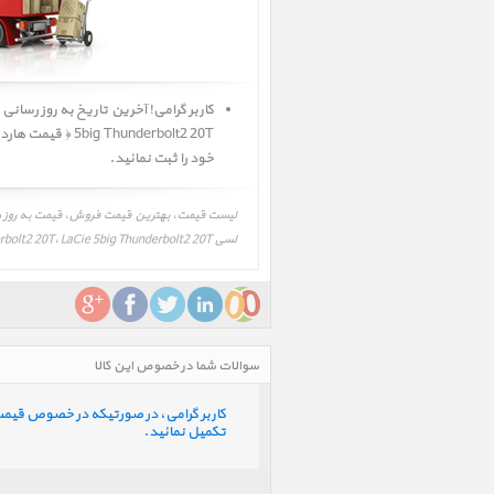
خود را ثبت نمائید.
لسی 5big Thunderbolt2 20T، LaCie 5big Thunderbolt2 20T
سوالات شما در خصوص این کالا
کاربر گرامی، در صورتیکه در خصوص قیمت و 
تکمیل نمائید.