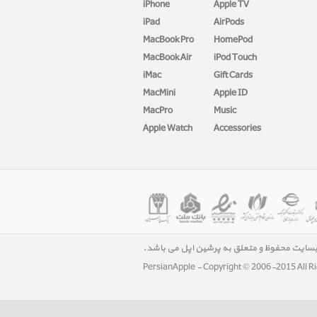
iPhone
Apple TV
iPad
AirPods
MacBook Pro
HomePod
MacBook Air
iPod Touch
iMac
Gift Cards
MacMini
Apple ID
MacPro
Music
Apple Watch
Accessories
بسایت محفوظ و متعلق به پرشین اپل می باشد.
PersianApple - Copyright © 2006-2015 All R