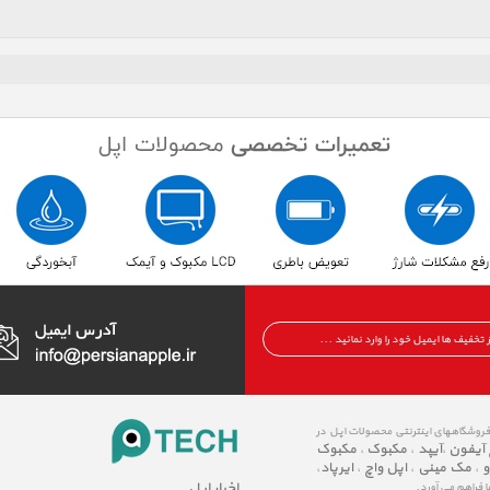
 فروشگاههای اینترنتی محصولات اپل در
 آیفون
آیپد
مکبوک
مکبوک
،
،
،
و
مک مینی
اپل واچ
ایرپاد
،
،
،
،
اخبار اپل
ا فراهم می آورد.