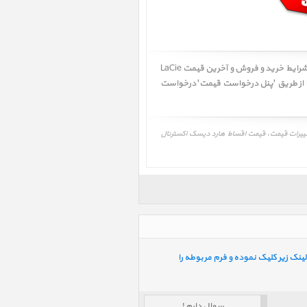
کاربر گرامی! آخرین تاریخ به روز رسانی قیمت 1402/09/16 - 13:58 میباشد. لطفا در صورت به روز نبودن جهت اطلاع از بهترین شرایط خرید و فروش و آخرین قیمت LaCie
5bi ﴾ با واحد فروش تماس حاصل فرمائید یا از طریق 'پنل درخواست قیمت' درخواست
دیسک اکسترنال لسی 5big Thunderbolt2 20T، LaCie 5big Thunderbolt2 20T، آخرین قیمت، تغییرات قیمت، قیمت اقساط هارد دیسک اکسترنال
ینک زیر کلیک نموده و فرم مربوطه را
سوال دارم !