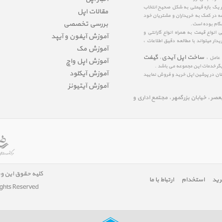
در یک بازه قیمتی به شکل صحیح انتخاب
مقالات اپل
عه در کمک به خریداران و مشتریان خود
بررسی تخصصی
شگام بوده است.
نواع قیمت به همراه انواع گارانتی و
آموزش آیفون و آیپد
ار میتواند با مطالعه دقیق اطلاعات ،
آموزش مک
ساخت اپل آیدی
گیفت
 عامل ،
،
آموزش اپل واچ
یگر خدمات این مجموعه می باشد .
آموزش آیکلود
مینان در پرشین اپل خرید و فروش نمایید
آموزش آیتیونز
لیعصر ، خیابان بزرگمهر ، مجتمع اداری و
کلیه حقوق این و
رید
استخدام
ارتباط با ما
ights Reserved