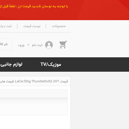
با توجه به نوسان شدید قیمت ارز ، لطفاً قبل از ث
|
|
محصولات
لیست قیمت
ثبت درخ
ثبت نام
/
ورود
قیمت LaCie 5big Thunderbolt2 20T، قیمت هارد دیسک اکسترنال لسی 5big Thunderbolt2 20T
Rated
4.8
/5
based
on
500
reviews