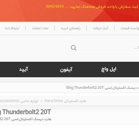
بت سفارش با واحد فروش هماهنگ نمایید ... 88924854
|
|
|
|
واست قیمت
ثبت تیکت
راهنمای خرید
نماد اعتماد
ارتباط با ما
Hard Drive هارد اکسترنال
»
Accessories لوازم جانبی
g Thunderbolt2 20T
هارد دیسک اکسترنال لسی 5big Thunderbolt2 20T