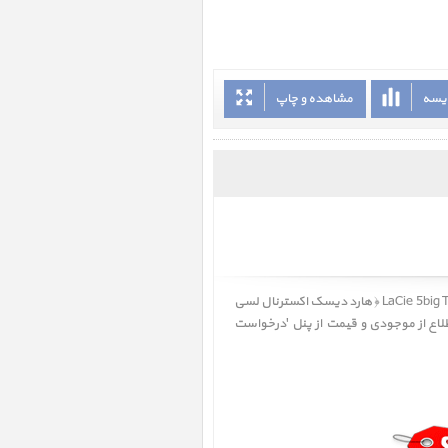
ایسه
مشاهده و چاپ
LaCie 5big Thunderbolt2 20T ﴿ هارد دیسک اکسترنال لسی
اطلاع از موجودی و قیمت از پنل 'درخواست