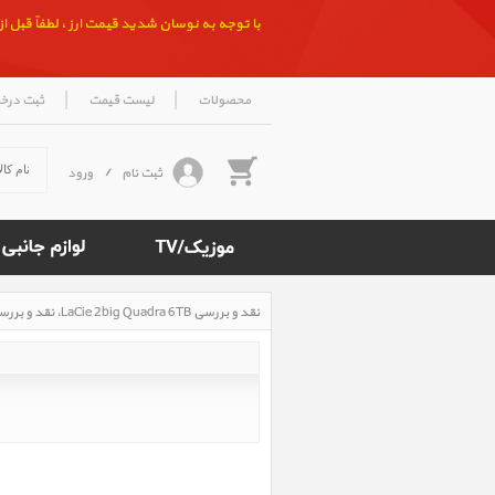
با توجه به نوسان شدید قیمت ارز ، لطفاً قبل از ث
|
|
محصولات
لیست قیمت
ثبت درخ
ثبت نام
/
ورود
نقد و بررسی LaCie 2big Quadra 6TB، نقد و بررسی هارددیسک اکسترنال لسی 2big Quadra 6TB
Rated
5
/5
based
on
500
reviews