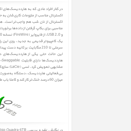
در کنار افراد عادی که به هارددیسک‌های
این حالت حتی یکی از هارددیسک‌های د
مشابهی ت
میزان 60 درصد خنک‌تر کار کند و کاملا باب طبع حرفه‌ای‌ها و سازمان‌های بزرگ شود.
در نگارش نقد و بررسی
LaCie 2big Quadra 6TB ﴿ هارددیسک اکسترنال لس