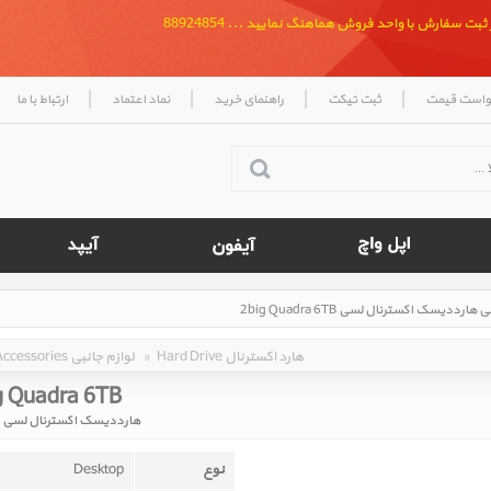
بت سفارش با واحد فروش هماهنگ نمایید ... 88924854
|
|
|
|
واست قیمت
ثبت تیکت
راهنمای خرید
نماد اعتماد
ارتباط با ما
Hard Drive هارد اکسترنال
»
Accessories لوازم جانبی
g Quadra 6TB
هارددیسک اکسترنال لسی 2big Quadra 6TB
نوع
Desktop