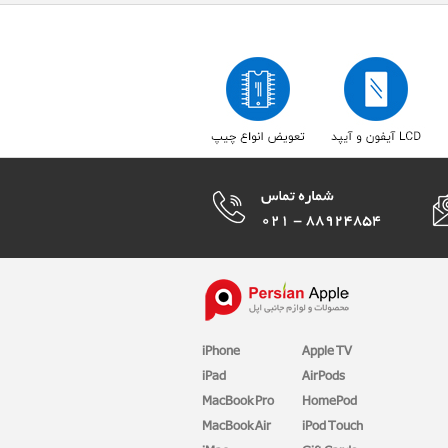
iPhone
Apple TV
iPad
AirPods
MacBook Pro
HomePod
MacBook Air
iPod Touch