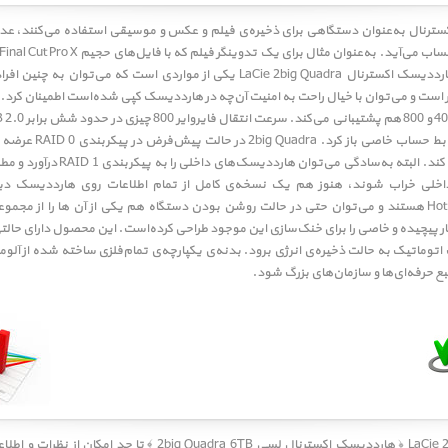
 اکسترنال به‌عنوان دستگاهی برای ذخیره‌ی فیلم‌ و عکس و موسیقی استفاده می‌کنند،
یک کامپیوتر قدیمی به 
سرعتی تا 210 مگابایت بر ثانیه دست پ
اخلی خراب شوند، هنوز هم یک نسخه‌ی کامل از تمام اطلاعات روی هارددیسک دی
هارددیسک‌ها دارای قابلیت Hot-Swappable هستند و می‌توان حتی در حالت روشن بودن دستگاه هم یکی از آن ه
عویض کرد. لسی (LaCie) سازوکار پیچیده و خاصی را برای خنک‌سازی این موجود طراحی کرده‌است. این محصو
ی 2big Quadra 6TB ﴾
تا حد امکان از نظرات و اط