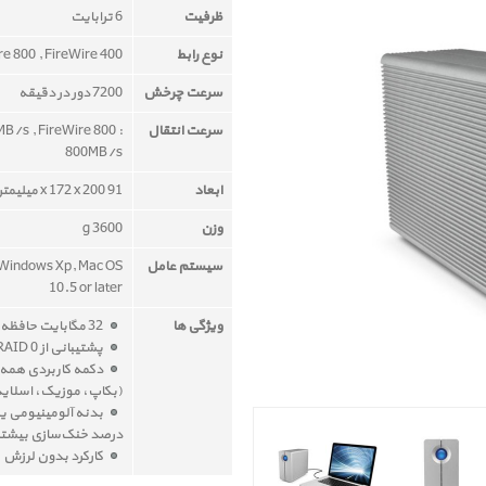
ظرفیت
6 ترابایت
نوع رابط
re 800 , FireWire 400
سرعت چرخش
7200 دور در دقیقه
سرعت انتقال
MB/s , FireWire 800 :
800MB/s
ابعاد
91 x 172 x 200 میلیمتر
وزن
3600 g
سیستم عامل
 Windows Xp, Mac OS
10.5 or later
ویژگی ها
32 مگابایت حافظه کش
پشتیبانی از RAID 0 (سرعت بالاتر) و RAID 1 (امنیت بیشتر)
دکمه کاربردی همه‌ک
(بکاپ، موزیک، اسلاید
درصد خنک‌سازی بیشتر
کارکرد بدون لرزش