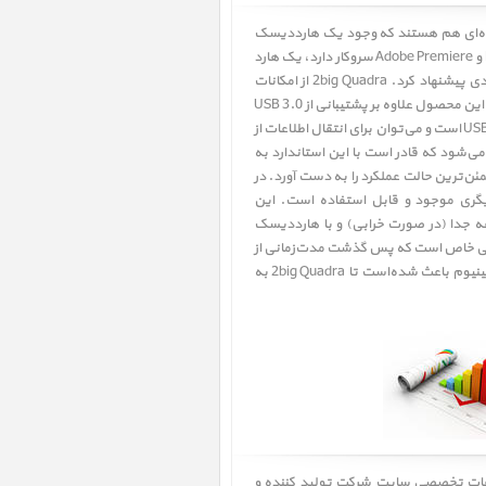
 عده‌ای هم هستند که وجود یک هارددیسک
اکسترنال مناسب از ملزومات کاری‌شان به حساب می‌آید. به‌عنوان مثال برای یک تدوینگر فیلم که با فایل‌های حجیم Final Cut Pro X و Adobe Premiere سروکار دارد، یک هارد
اکسترنال از نان شب هم واجب‌تر است. هارددیسک اکسترنال LaCie 2big Quadra یکی از مواردی است که می‌‌توان به چنین افرادی پیشنهاد کرد. 2big Quadra از امکانات
مناسبی برای بکاپ گرفتن از داده‌ها برخوردار است و می‌توان با خیال راحت به امنیت آن‌چه در هارددیسک کپی شده‌است اطمینان کرد. این محصول علاوه بر پشتیبانی از USB 3.0
و USB 2.0، از فایروایر (FireWire) نسخه 400 و 800 هم پشتیبانی می‌کند. سرعت انتقال فایروایر 800 چیزی در حدود شش برابر USB 2.0 است و می‌توان برای انتقال اطلاعات از
جدید، روی این رابط حساب خاصی باز کرد. 2big Quadra در حالت پیش‌فرض در پیکربندی RAID 0 عرضه می‌شود که قادر است با این استاندارد به
یدا کند. البته به‌سادگی می‌توان هارددیسک‌های داخلی را به پیکربندی RAID 1 درآورد و مطمئن‌ترین حالت عملکرد را به دست آورد. در
گری موجود و قابل استفاده است. این
ا را از مجموعه جدا (در صورت خرابی) و با هارددیسک
ل دارای حالتی خاص است که پس گذشت مدت‌زمانی از
بی‌فعالیتی هارددیسک، دستگاه به‌صورت اتوماتیک به حالت ذخیره‌ی انرژی برود. بدنه‌ی یکپارچه‌ی تمام‌فلزی ساخته شده از آلومینیوم باعث‌ شده‌است تا 2big Quadra به
لاعات تخصصی سایت شرکت تولید کننده و