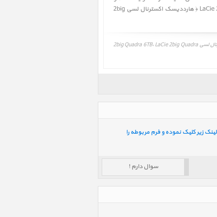
سایتهای مرجع و معتبر استفاده شده است ولی وجود اشکالات و مغایرتهایی در نظرات و بررسی های تخصصی LaCie 2big Quadra 6TB ﴿ هارددیسک اکسترنال لسی 2big
بررسی تخصصی، مقایسه، معرفی هارددیسک اکسترنال لسی 2big Quadra 6TB، LaCie 2big Quadra 6TB، نظرات، نقاط ضعف و قوت هارددیسک اکسترنال لسی 2big Quadra 6TB، LaCie 2big Quadra
ینک زیر کلیک نموده و فرم مربوطه را
سوال دارم !