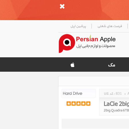
|
|
فرصت های شغلی
پرشین اپل
»
831
کد کالا :
LaCie 2bi