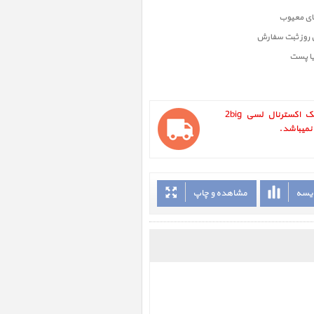
ن روز ثبت سفارش
یا پست
LaCie 2big Quadra 6TB ، هارددیسک اکسترنال لسی 2big
ایسه
مشاهده و چاپ