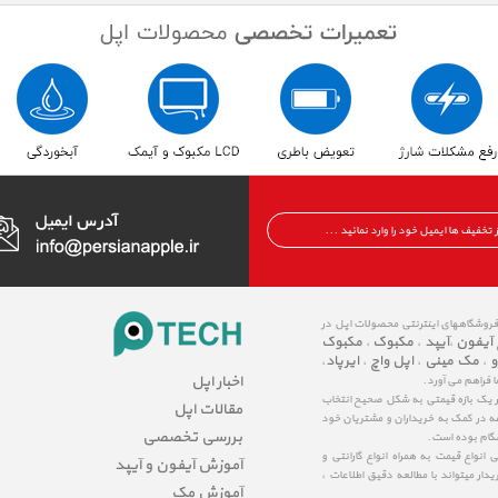
 فروشگاههای اینترنتی محصولات اپل در
 آیفون
آیپد
مکبوک
مکبوک
،
،
،
و
مک مینی
اپل واچ
ایرپاد
،
،
،
،
اخبار اپل
ا فراهم می آورد.
در یک بازه قیمتی به شکل صحیح انتخاب
مقالات اپل
عه در کمک به خریداران و مشتریان خود
بررسی تخصصی
شگام بوده است.
نواع قیمت به همراه انواع گارانتی و
آموزش آیفون و آیپد
ار میتواند با مطالعه دقیق اطلاعات ،
آموزش مک