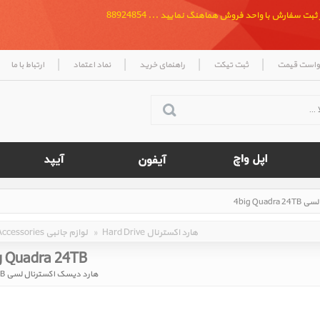
بت سفارش با واحد فروش هماهنگ نمایید ... 88924854
|
|
|
|
واست قیمت
ثبت تیکت
راهنمای خرید
نماد اعتماد
ارتباط با ما
Hard Drive هارد اکسترنال
»
Accessories لوازم جانبی
g Quadra 24TB
هارد دیسک اکسترنال لسی 4big Quadra 24TB