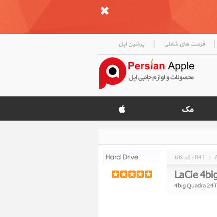
|
|
فرصت های شغلی
پرشین اپل
»
841
کد کالا :
LaCie 4bi