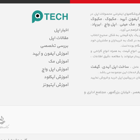
 فروشگاههای اینترنتی محصولات اپل در
 آیفون
آیپد
مکبوک
مکبوک
،
،
،
و
مک مینی
اپل واچ
ایرپاد
،
،
،
،
اخبار اپل
ا فراهم می آورد.
در یک بازه قیمتی به شکل صحیح انتخاب
مقالات اپل
عه در کمک به خریداران و مشتریان خود
بررسی تخصصی
شگام بوده است.
نواع قیمت به همراه انواع گارانتی و
آموزش آیفون و آیپد
ار میتواند با مطالعه دقیق اطلاعات ،
آموزش مک
ساخت اپل آیدی
گیفت
 عامل ،
،
آموزش اپل واچ
یگر خدمات این مجموعه می باشد .
آموزش آیکلود
مینان در پرشین اپل خرید و فروش نمایید
آموزش آیتیونز
لیعصر ، خیابان بزرگمهر ، مجتمع اداری و