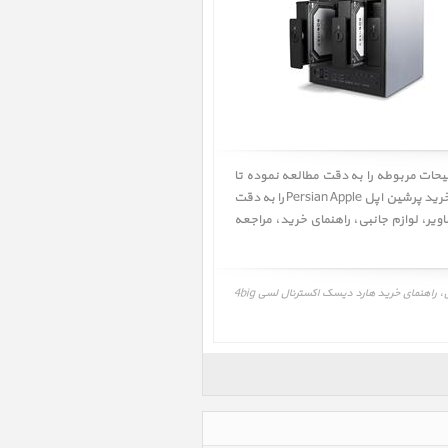
ارد دیسک اکسترنال لسی 4big Quadra 24TB ﴾ ابتدا مشخصات و توضیحات مربوطه را به دقت مطالعه نموده تا
کالا از نظر فنی نیاز شما را بر طرف سازد سپس قیمت و شرایط گارانتی شرکت گارانتی کننده را به دقت مطالعه نموده، همچنین راهنمای خرید پرشین اپل Persian Apple را به دقت
ویر
،
لوازم جانبی
،
راهنمای خرید
، مراجعه
قیمت، مشخصات و نقد و بررسی، برنامه و درایور هارد دیسک اکسترنال لسی 4big Quadra 24TB، LaCie 4big Quadra 24TB، عکس و تصویر، لوازم جانبی، راهنمای خرید هارد دیسک اکسترنال لسی 4big