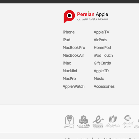
iPhone
Apple TV
iPad
AirPods
MacBook Pro
HomePod
MacBook Air
iPod Touch
iMac
Gift Cards
MacMini
Apple ID
MacPro
Music
Apple Watch
Accessories