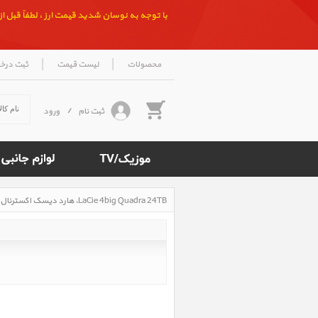
با توجه به نوسان شدید قیمت ارز ، لطفاً قبل از ث
|
|
محصولات
لیست قیمت
ثبت درخ
ثبت نام
/
ورود
LaCie 4big Quadra 24TB، هارد دیسک اکسترنال لسی 4big Quadra 24TB
Rated
5
/5
based
on
500
reviews