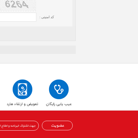
کد امنیتی :
عضویت