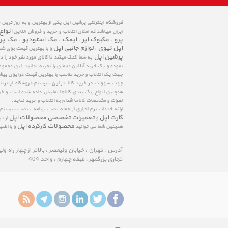
فروشگاه اینترنتی پرشین اپل یکی از بهترین و به روز ترین
انواع
ایران میباشد که امکان انتخاب و خرید و فروش آنلاین
پرو
مکبوک ایر
آیمک
مک استودیو
مک پر
،
،
،
،
اپل تیوی
لوازم جانبی اپل
،
را با بهترین قیمت برای شم
پرشین اپل
به شما کمک میکند تا کالای مورد نظر خود را 
نموده و یک خرید آنلاین مطمئن را تجربه نمائید. این مجمو
جهت یک انتخاب و خرید مناسب با بهترین قیمت در ایران پی
جهت سهولت در خرید کالا در این سیستم فروشگاه اینترنتی ا
همچنین انواع رنگ بندی کالاها نمایش داده شده است و خرید
نظرات و مشخصات کالاها اقدام به انتخاب و خرید نماید.
ارائه خدمات نرم افزاری از جمله نصب برنامه ، نصب سیستم
کارت اپل
تعمیرات تخصصی محصولات اپل
و
از د
محصولات کارکرده اپل
همچنین شما می توانید
را با اط
.
آدرس : تهران ، خیابان ولیعصر ، بالاتر از چهار راه و
تجاری بزرگمهر ، طبقه چهارم ، واحد 404