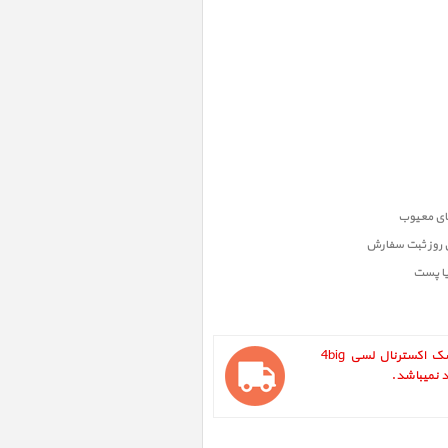
ن روز ثبت سفارش
یا پست
LaCie 4big Quadra 24TB ، هارد دیسک اکسترنال لسی 4big