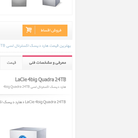
فروش اقساط
بهترین قیمت هارد دیسک اکسترنال لسی 4big Quadra 24TB در تاریخ 1402/09/16 - 13:58 با انواع گارانتی و رنگ بندی های موجود به روز رسانی شده است.
معرفی و مشخصات فنی
قیمت
LaCie 4big Quadra 24TB
هارد دیسک اکسترنال لسی 4big Quadra 24TB
LaCie 4big Quadra 24TB ﴿ هارد دیسک اکسترنال لسی 4big Quadra 24TB ﴾ در حال حاضر در انبار موجود نمیباشد.