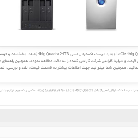
کاربر گرامی! لطفا قبل از خرید LaCie 4big Quadra 24TB ﴿ ه
نمائید. همچنین شما میتوانید جهت اطلاعات بیشتر به قسمت
قیمت
،
نقد و بررسی
،
تصا