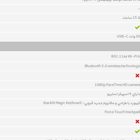
-
تا 15 ساعت
30 وات USB-C
802.11ax Wi-Fi 6
Bluetooth 5.0 wireless technology
1080p FaceTime HD camera
داراي 4 اسپيکر استريو
کيبورد با طراحي و مکانيزم جديد قيچي ( backlit Magic Keyboard)
Force Touch trackpad