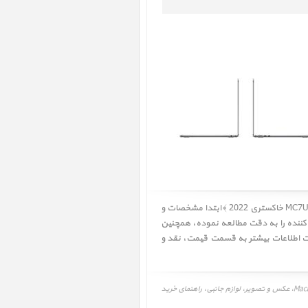
کاربر گرامی! لطفا قبل از خرید مک بوک ایر MacBook Air 13 inch M2 MC7U4 Space Gray 2022 ﴿ مک بوک ایر 13 اینچ M2 مدل MC7U4 خاکستری 2022 ﴾ ابتدا مشخصات و
 کننده را به دقت مطالعه نموده، همچنین
قیمت
،
نقد و
قیمت، مشخصات و نقد و بررسی، برنامه و درایور مک بوک ایر 13 اینچ M2 مدل MC7U4 خاکستری 2022، MacBook Air 13 inch M2 MC7U4 Space Gray 2022، عکس و تصویر، لوازم جانبی، راهنمای خرید