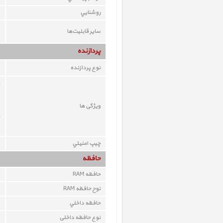
روشنايي
ساير قابليت‌ها
پردازنده
نوع پردازنده
ویژگی ها
چيپ امنيتي
حافظه
حافظه RAM
نوح حافظه RAM
حافظه داخلي
نوع حافظه داخلی