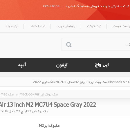
بت سفارش با واحد فروش هماهنگ نمایید ... 88924854
|
|
|
|
واست قیمت
ثبت تیکت
راهنمای خرید
نماد اعتماد
ارتباط با ما
MacBook Air مک بوک ایر
»
Mac مک
ir 13 inch M2 MC7U4 Space Gray 2022
مک بوک ایر 13 اینچ M2 مدل MC7U4 خاکستری 2022
مکبوک ایر M2