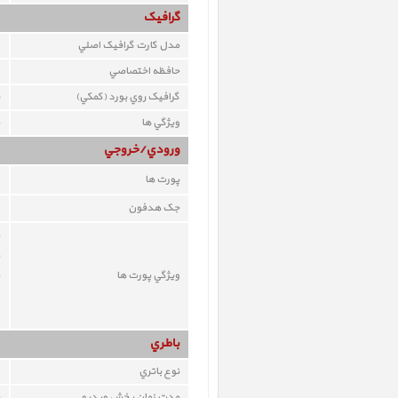
گرافيک
مدل کارت گرافيک اصلي
حافظه اختصاصي
گرافيک روي بورد (کمکي)
ويژگي ها
ورودي/خروجي
پورت ها
جک هدفون
ويژگي پورت ها
باطري
نوع باتري
مدت زمان پخش ويديو