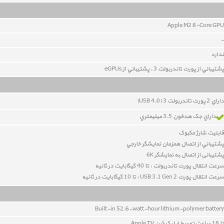
Apple M2 8-Core GPU
-
ندارد
پشتيباني از پورت تاندربولت 3 ، پشتيباني از eGPUs
داراي 2 پورت تاندربولت 3 (USB 4.0)
داراي جک هدفون 3.5 ميليمتري
قابليت شارژ مکبوک
پشتيباني از اتصال همزمان نمايشگر خارجي
پشتیبانی از اتصال به نمایشگر 6K
سرعت انتقال پورت تاندربولت : تا 40 گيگابايت در ثانيه
سرعت انتقال پورت USB 3.1 Gen 2 : تا 10 گيگابايت در ثانيه
Built-in 52.6-watt-hour lithium-polymer battery
تا 18 ساعت توسط اپليکيشن Apple TV