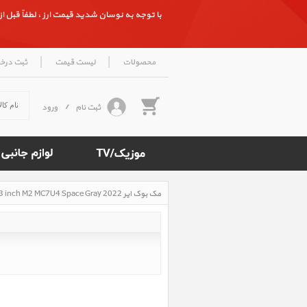
با توجه به نوسان شدید قیمت ارز ، لطفاً قبل از ث
|
|
محصولات
لیست قیمت
ثبت درخ
ثبت نام
/
ورود
مک بوک ایر MacBook Air 13 inch M2 MC7U4 Space Gray 2022، مک بوک ایر 13 اینچ M2 مدل MC7U4 خاکستری 2022
Rated
5
/5
based
on
500
reviews