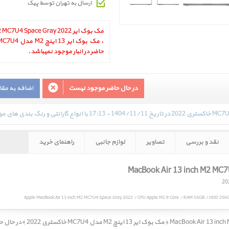
ارسال به تهران توسط پیک
مک بوک ایر U4 Space Gray 2022
حاضر در انبار موجود نمیباشد.
در حال حاضر موجود نیست
اضافه به مق
نقد و بررسی
تصاویر
لوازم جانبی
راهنمای خرید
Apple MacBook Air 13 inch M2 MC7U4 Space Gray 2022 / CPU Apple M2 8 Core / RAM 16GB / HDD 256GB