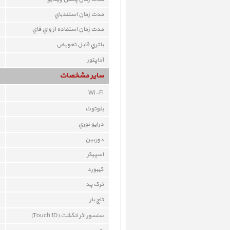
مدت زمان استندباي
مدت زمان استفاده از واي فاي
باتري قابل تعويض
آداپتور
ساير مشخصات
Wi-Fi
بلوتوث
درايو نوري
دوربين
اسپيکر
کيبورد
ترک پد
تاچ بار
سنسور اثر انگشت (Touch ID)