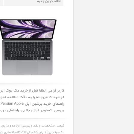
اقلام درون جعبه
توضیحات مربوطه را به دقت مطالعه نموده 
راهنمای خرید پرشین اپل Persian Apple را به دقت بررسی و در صورت تمایل اقدام به خرید نمائید. همچنین شما میتوانید جهت اطلاعات بیشتر به قسمت
بررسی
،
تصاویر
،
لوازم جانبی
،
راهنمای خری
مک بوک ایر 13 اینچ M2 مدل MC7U4 خاکستری 2022، MacBook Air 13 inch M2 MC7U4 Space Gray 2022