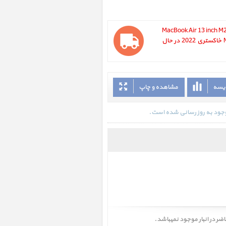
MacBook Air 13 inch M2 MC7
، مک بوک ایر 13 اینچ M2 مدل MC7U4 خاکستری 2022 در حال
ایسه
مشاهده و چاپ