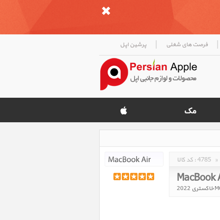
|
|
فرصت های شغلی
پرشین اپل
»
4785
کد کالا :
MacBook A