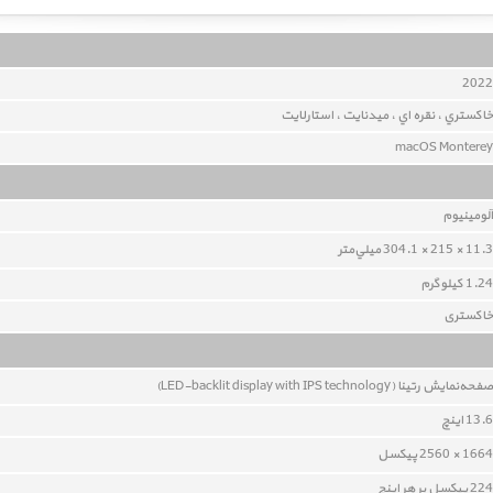
2022
خاکستري ، نقره اي ، میدنایت ، استارلایت
macOS Monterey
آلومينيوم
11.3 × 215 × 304.1 ميلي‌متر
1.24 کيلوگرم
خاکستری
صفحه‌نمايش رتينا (LED-backlit display with IPS technology)
13.6 اينچ
1664 × 2560 پيکسل
224 پيکسل بر هر اينچ