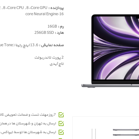
پردازنده :
Apple M2 , 8-Core CPU , 8-Core GPU
16‑core Neural Engine
رم :
16GB
هارد :
256GB SSD
صفحه نمایش :
13.6 اینچ رتینا (True Tone)
2 پورت تاندربولت
تاچ آیدی
7 روز مهلت تست و ضمانت تعویض کالای معیوب
ارسال به تهران و شهرستان ها در هما
ارسال به شهرستان ها توسط تیپاکس 