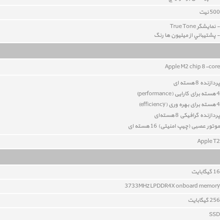
500 نيت
- نمايشگر True Tone
- پشتيباني از ميليون ها رنگ
Apple M2 chip
8-core
پردازنده 8 هسته ای
4 هسته برای کارایی (performance)
4 هسته برای بهره وری (
efficiency
)
پردازنده گرافیکی 8
هسته‌ای
موتور عصبی (چیپ امنیتی) 16 هسته ای
Apple T2
16 گيگابايت
3733MHz LPDDR4X onboard memory
256 گیگابایت
SSD