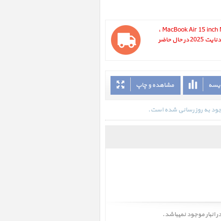
مک بوک ایر MacBook Air 15 inch M4 MC6L4 Midnight 2025 ،
مک بوک ایر 15 اینچ M4 مدل MC6L4 میدنایت 2025 در حال حاضر
ایسه
مشاهده و چاپ