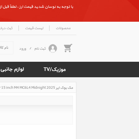
با توجه به نوسان شدید قیمت ارز ، لطفاً قبل از ث
|
|
محصولات
لیست قیمت
ثبت درخ
ثبت نام
/
ورود
مک بوک ایر MacBook Air 15 inch M4 MC6L4 Midnight 2025، مک بوک ایر 15 اینچ M4 مدل MC6L4 میدنایت 2025
Rated
5
/5
based
on
500
reviews