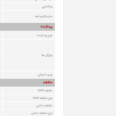
روشنايي
ساير قابليت‌ها
پردازنده
نوع پردازنده
ویژگی ها
چيپ امنيتي
حافظه
حافظه RAM
نوح حافظه RAM
حافظه داخلي
نوع حافظه داخلی