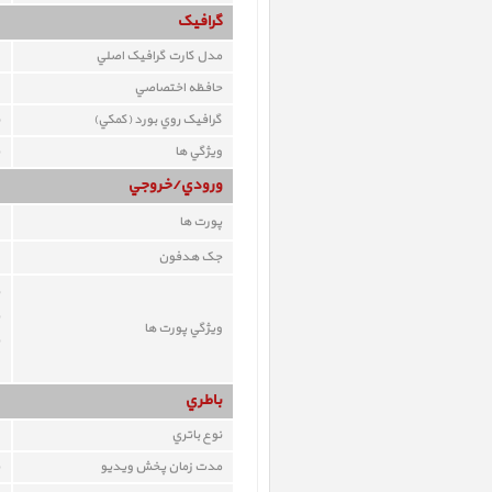
گرافيک
مدل کارت گرافيک اصلي
حافظه اختصاصي
گرافيک روي بورد (کمکي)
ويژگي ها
ورودي/خروجي
پورت ها
جک هدفون
ويژگي پورت ها
باطري
نوع باتري
مدت زمان پخش ويديو