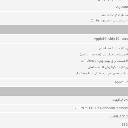
500 نيت
- نمايشگر True Tone
- پشتيباني از ميليون ها رنگ
Apple M4 chip 10
-core
پردازنده 10 هسته ای
4 هسته برای کارایی (performance)
6 هسته برای بهره وری (
efficiency
)
پردازنده گرافیکی 10
هسته‌ای
موتور عصبی (چیپ امنیتی) 16 هسته ای
Apple T2
24 گيگابايت
3733MHz LPDDR4X onboard memory
512 گیگابایت
SSD