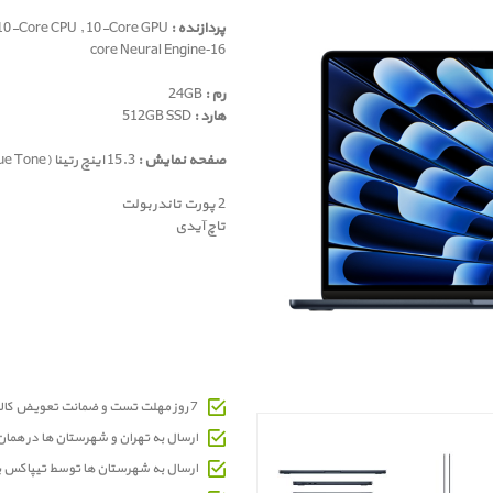
پردازنده :
Apple M4 , 10-Core CPU , 10-Core GPU
16‑core Neural Engine
رم :
24GB
هارد :
512GB SSD
صفحه نمایش :
15.3 اینچ رتینا (True Tone)
2 پورت تاندربولت
تاچ آیدی
7 روز مهلت تست و ضمانت تعویض کالای معیوب
ارسال به تهران و شهرستان ها در هما
ارسال به شهرستان ها توسط تیپاکس 