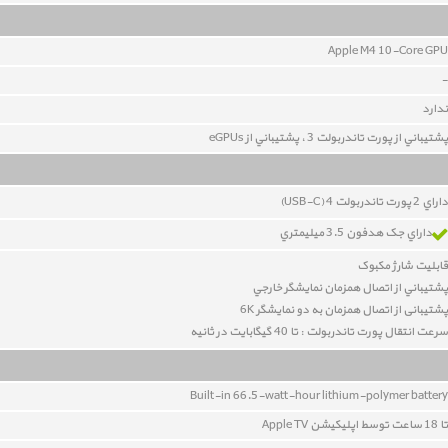
Apple M4 10-Core GPU
-
ندارد
پشتيباني از پورت تاندربولت 3 ، پشتيباني از eGPUs
داراي 2 پورت تاندربولت 4 (USB-C)
داراي جک هدفون 3.5 ميليمتري
قابليت شارژ مکبوک
پشتيباني از اتصال همزمان نمايشگر خارجي
پشتیبانی از اتصال همزمان به دو نمایشگر 6K
سرعت انتقال پورت تاندربولت : تا 40 گيگابايت در ثانيه
Built-in 66.5-watt-hour lithium-polymer battery
تا 18 ساعت توسط اپليکيشن Apple TV