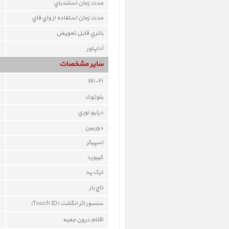
مدت زمان استندباي
مدت زمان استفاده از واي فاي
باتري قابل تعويض
آداپتور
ساير مشخصات
Wi-Fi
بلوتوث
درايو نوري
دوربين
اسپيکر
کيبورد
ترک پد
تاچ بار
سنسور اثر انگشت (Touch ID)
اقلام درون جعبه