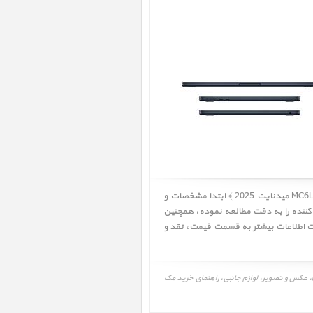
کاربر گرامی! لطفا قبل از خرید مک بوک ایر MacBook Air 15 inch M4 MC6L4 Midnight 2025 ﴿ مک بوک ایر 15 اینچ M4 مدل MC6L4 میدنایت 2025 ﴾ ابتدا مشخصات و
 کننده را به دقت مطالعه نموده، همچنین
قیمت
،
نقد و
قیمت، مشخصات و نقد و بررسی، برنامه و درایور مک بوک ایر 15 اینچ M4 مدل MC6L4 میدنایت 2025، MacBook Air 15 inch M4 MC6L4 Midnight 2025، عکس و تصویر، لوازم جانبی، راهنمای خرید مک