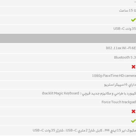
-
تا 15 ساعت
35 وات USB-C
802.11ax Wi-Fi 6E
Bluetooth 5.3
1080p FaceTime HD camera
داراي 6 اسپيکر استريو
کيبورد با طراحي و مکانيزم جديد قيچي ( backlit Magic Keyboard)
Force Touch trackpad
مکبوک ایر 15 اینچ M4 ، کابل شارژ 2 متري
USB-C
، شارژر 35 وات
USB-C