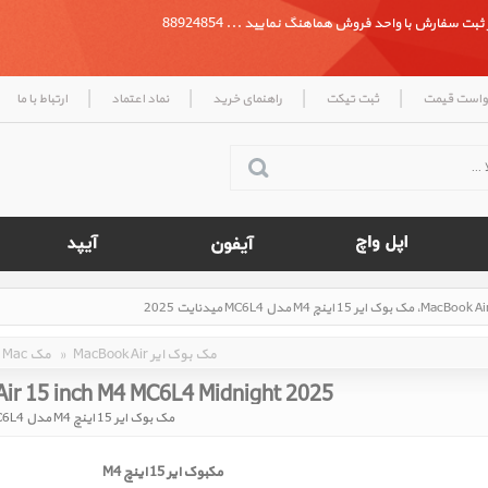
بت سفارش با واحد فروش هماهنگ نمایید ... 88924854
|
|
|
|
واست قیمت
ثبت تیکت
راهنمای خرید
نماد اعتماد
ارتباط با ما
MacBook Air مک بوک ایر
»
Mac مک
ir 15 inch M4 MC6L4 Midnight 2025
مک بوک ایر 15 اینچ M4 مدل MC6L4 میدنایت 2025
مکبوک ایر 15 اینچ M4