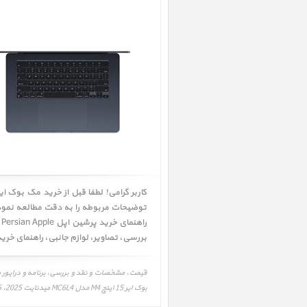
توضیحات مربوطه را به دقت مطالعه نموده 
راهنمای خرید پرشین اپل Persian Apple را به دقت بررسی و در صورت تمایل اقدام به خرید نمائید. همچنین شما میتوانید جهت اطلاعات بیشتر به قسمت
بررسی
،
تصاویر
،
لوازم جانبی
،
راهنمای خری
بوک ایر 15 اینچ M4 مدل MC6L4 میدنایت 2025، MacBook Air 15 inch M4 MC6L4 Midnight 2025