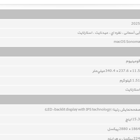
2025
آبی آسمانی ، نقره اي ، میدنایت ، استارلایت
macOS Sonoma
آلومينيوم
11.5 × 237.6 × 340.4 ميلي‌متر
1.51 کيلوگرم
استارلایت
صفحه‌نمايش رتينا (LED-backlit display with IPS technology)
15.3 اينچ
1864 × 2880 پيکسل
224 پيکسل بر هر اينچ