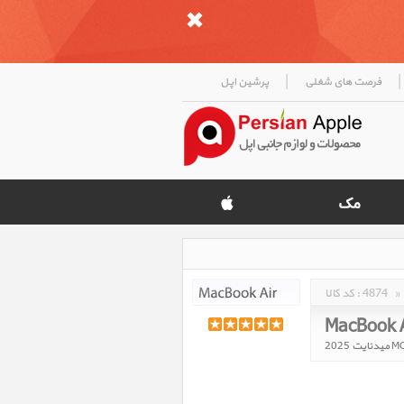
|
|
فرصت های شغلی
پرشین اپل
»
4874
کد کالا :
MacBook A