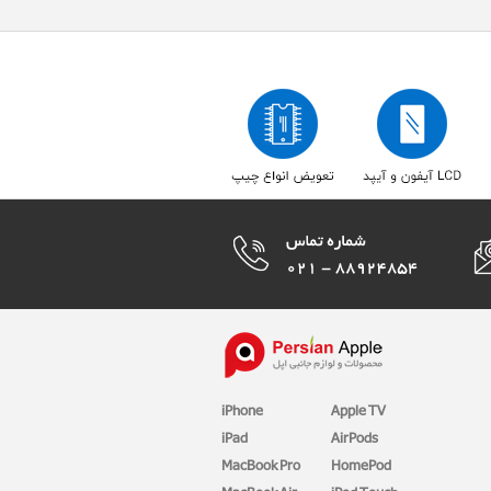
iPhone
Apple TV
iPad
AirPods
MacBook Pro
HomePod