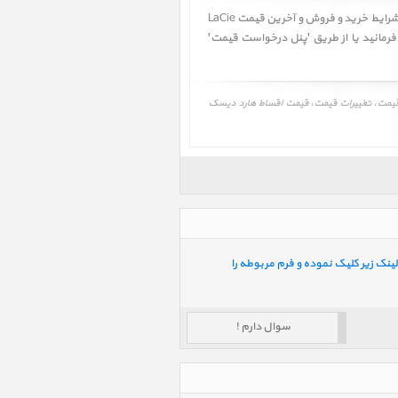
کاربر گرامی! آخرین تاریخ به روز رسانی قیمت 1402/09/16 - 13:58 میباشد. لطفا در صورت به روز نبودن جهت اطلاع از بهترین شرایط خرید و فروش و آخرین قیمت LaCie
8big Thunderbolt2 PS ﴾ با واحد فروش تماس حاصل فرمائید یا از طریق 'پنل درخواست قیمت'
، قیمت به روز هارد دیسک اکسترنال لسی 8big Thunderbolt2 PSU Kit، LaCie 8big Thunderbolt2 PSU Kit‎، آخرین قیمت، تغییرات قیمت، قیمت اقساط هارد دیسک
ینک زیر کلیک نموده و فرم مربوطه را
سوال دارم !