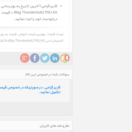
درخواست خود را ثبت نمائید.
اکسترنال لسی 8big Thunderbolt2 PSU Kit، LaCie 8big Thunderbolt2 PSU Kit‎
سوالات شما در خصوص این کالا
کاربر گرامی، در صورتیکه در خصوص قیمت و 
تکمیل نمائید.
نظر و نقد های کاربران