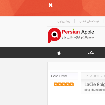
|
|
فرصت های شغلی
پرشین اپل
»
839
کد کالا :
LaCie 8big