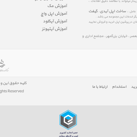
ار میتواند با مطالعه دقیق اطلاعات ،
آموزش مک
ساخت اپل آیدی
گیفت
 عامل ،
،
آموزش اپل واچ
یگر خدمات این مجموعه می باشد .
آموزش آیکلود
مینان در پرشین اپل خرید و فروش نمایید
آموزش آیتیونز
لیعصر ، خیابان بزرگمهر ، مجتمع اداری و
کلیه حقوق این و
رید
استخدام
ارتباط با ما
ights Reserved