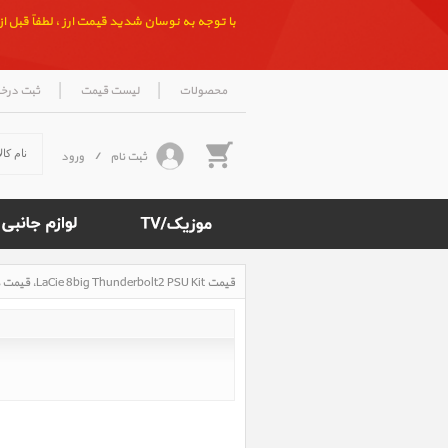
با توجه به نوسان شدید قیمت ارز ، لطفاً قبل از ث
|
|
محصولات
لیست قیمت
ثبت درخ
ثبت نام
/
ورود
قیمت LaCie 8big Thunderbolt2 PSU Kit‎، قیمت هارد دیسک اکسترنال لسی 8big Thunderbolt2 PSU Kit
Rated
4.7
/5
based
on
500
reviews