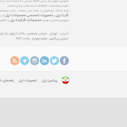
همچنین انواع رنگ بندی کالاها نمایش داده شده است و خرید
نظرات و مشخصات کالاها اقدام به انتخاب و خرید نماید.
ارائه خدمات نرم افزاری از جمله نصب برنامه ، نصب سیستم
کارت اپل
تعمیرات تخصصی محصولات اپل
و
از د
محصولات کارکرده اپل
همچنین شما می توانید
را با اط
.
آدرس : تهران ، خیابان ولیعصر ، بالاتر از چهار راه و
تجاری بزرگمهر ، طبقه چهارم ، واحد 404
پرشین اپل
تعمیرات اپل
راهنمای خ
google-
site-
verification:
googlefa8888edfd75c488.html
google-