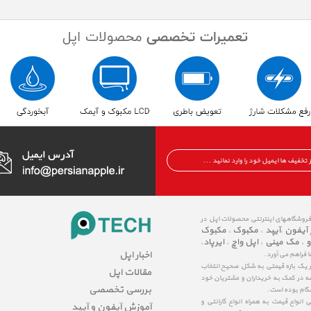
 فروشگاههای اینترنتی محصولات اپل در
 آیفون
آیپد
مکبوک
مکبوک
،
،
،
و
مک مینی
اپل واچ
ایرپاد
،
،
،
،
اخبار اپل
ا فراهم می آورد.
در یک بازه قیمتی به شکل صحیح انتخاب
مقالات اپل
عه در کمک به خریداران و مشتریان خود
بررسی تخصصی
شگام بوده است.
نواع قیمت به همراه انواع گارانتی و
آموزش آیفون و آیپد