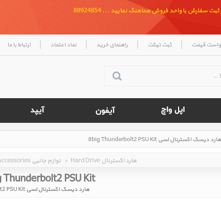
بت سفارش با واحد فروش هماهنگ نمایید ... 88924854
|
|
|
|
واست قیمت
ثبت تیکت
راهنمای خرید
نماد اعتماد
ارتباط با ما
Hard Drive هارد اکسترنال
»
Accessories لوازم جانبی
 Thunderbolt2 PSU Kit‎
هارد دیسک اکسترنال لسی 8big Thunderbolt2 PSU Kit