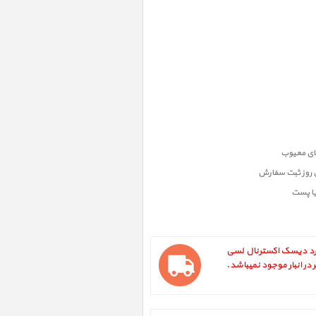
ن روز ثبت سفارش
یا پست
LaCie 8big Thunderbolt2 ، هارد دیسک اکسترنال لسی