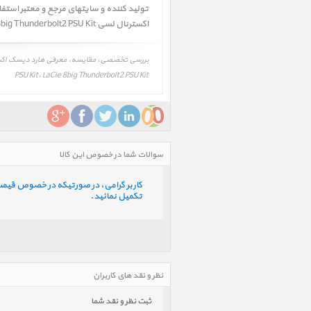
اکسترنال لسی 8big Thunderbolt2 PSU Kit ﴾ محتمل میباشد. لذا جهت اطلاعات بیشتر و دقیقتر به وب سایت شرکت تولید کننده مراجعه فرمائید.
PSU Kit، LaCie 8big Thunderbolt2 PSU Kit‎
سوالات شما در خصوص این کالا
کاربر گرامی، در صورتیکه در خصوص قیمت و 
تکمیل نمائید.
نظر و نقد های کاربران
ثبت نظر و نقد شما