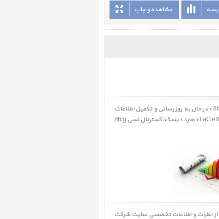
ایسه
مشاهده و چاپ
کاربر گرامی، نقد و بررسی LaCie 8big Thunderbolt2 PSU Kit‎ ﴿ نقد و بررسی هارد دیسک اکسترنال لسی 8big Thunderbolt2 PSU Kit ﴾ در حال به روز رسانی و تکمیل اطلاعات
، LaCie 8big Thunderbolt2 PSU Kit‎ ﴿ هارد دیسک اکسترنال لسی 8big
 از نظرات و اطلاعات تخصصی سایت شرکت