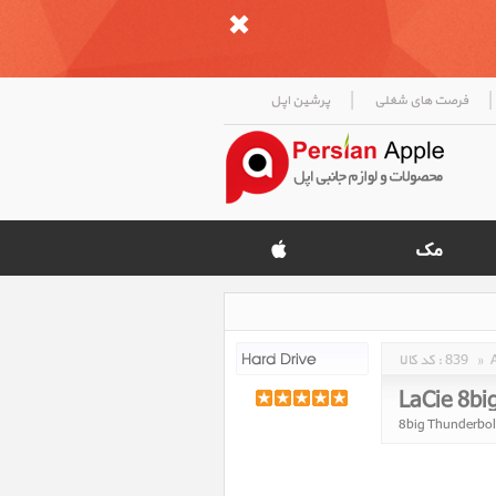
|
|
فرصت های شغلی
پرشین اپل
»
839
کد کالا :
LaCie 8big