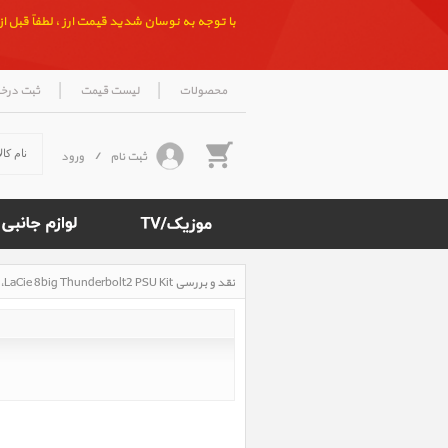
با توجه به نوسان شدید قیمت ارز ، لطفاً قبل از ث
|
|
محصولات
لیست قیمت
ثبت درخ
ثبت نام
/
ورود
نقد و بررسی LaCie 8big Thunderbolt2 PSU Kit‎، نقد و بررسی هارد دیسک اکسترنال لسی 8big Thunderbolt2 PSU Kit
Rated
5
/5
based
on
500
reviews