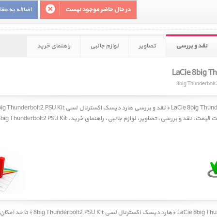
در حال حاضر موجود نیست
اضافه به مق
نقد و بررسی
تصاویر
لوازم جانبی
راهنمای خرید
مت
قیمت
،
نقد و بررسی
،
تصاویر
،
لوازم جانبی
،
راهنمای خرید
کسترنال لسی 8big Thunderbolt2 PSU Kit ﴾
تا حد امکان