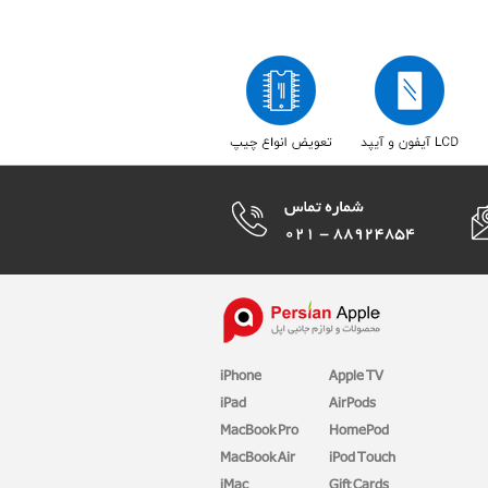
iPhone
Apple TV
iPad
AirPods
MacBook Pro
HomePod
MacBook Air
iPod Touch
iMac
Gift Cards