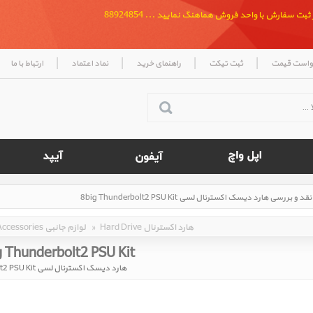
بت سفارش با واحد فروش هماهنگ نمایید ... 88924854
|
|
|
|
واست قیمت
ثبت تیکت
راهنمای خرید
نماد اعتماد
ارتباط با ما
Hard Drive هارد اکسترنال
»
Accessories لوازم جانبی
 Thunderbolt2 PSU Kit‎
هارد دیسک اکسترنال لسی 8big Thunderbolt2 PSU Kit