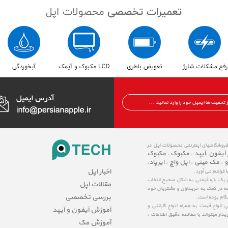
 فروشگاههای اینترنتی محصولات اپل در
 آیفون
آیپد
مکبوک
مکبوک
،
،
،
و
مک مینی
اپل واچ
ایرپاد
،
،
،
،
اخبار اپل
ا فراهم می آورد.
در یک بازه قیمتی به شکل صحیح انتخاب
مقالات اپل
عه در کمک به خریداران و مشتریان خود
بررسی تخصصی
شگام بوده است.
نواع قیمت به همراه انواع گارانتی و
آموزش آیفون و آیپد
ار میتواند با مطالعه دقیق اطلاعات ،
آموزش مک