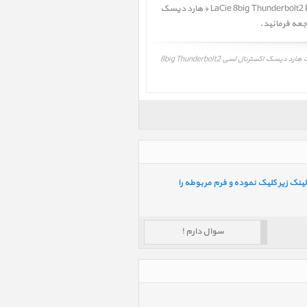
تولید کننده و سایتهای مرجع و معتبر استفاده شده است ولی وجود اشکالات و مغایرتهایی در نظرات و بررسی های تخصصی LaCie 8big Thunderbolt2 PSU Kit‎ ﴿ هارد دیسک
بررسی تخصصی، مقایسه، معرفی هارد دیسک اکسترنال لسی 8big Thunderbolt2 PSU Kit، LaCie 8big Thunderbolt2 PSU Kit‎، نظرات، نقاط ضعف و قوت هارد دیسک اکسترنال لسی 8big Thunderbolt2
ینک زیر کلیک نموده و فرم مربوطه را
سوال دارم !