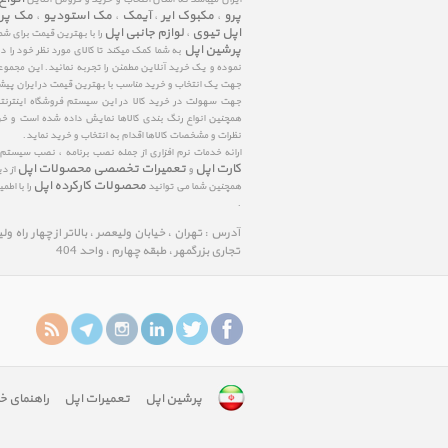
پرو
مکبوک ایر
آیمک
مک استودیو
مک پر
،
،
،
،
اپل تیوی
لوازم جانبی اپل
،
را با بهترین قیمت برای شم
پرشین اپل
به شما کمک میکند تا کالای مورد نظر خود را 
نموده و یک خرید آنلاین مطمئن را تجربه نمائید. این مجمو
جهت یک انتخاب و خرید مناسب با بهترین قیمت در ایران پی
جهت سهولت در خرید کالا در این سیستم فروشگاه اینترنتی ا
همچنین انواع رنگ بندی کالاها نمایش داده شده است و خرید
نظرات و مشخصات کالاها اقدام به انتخاب و خرید نماید.
ارائه خدمات نرم افزاری از جمله نصب برنامه ، نصب سیستم
کارت اپل
تعمیرات تخصصی محصولات اپل
و
از د
محصولات کارکرده اپل
همچنین شما می توانید
را با اط
.
آدرس : تهران ، خیابان ولیعصر ، بالاتر از چهار راه و
تجاری بزرگمهر ، طبقه چهارم ، واحد 404
پرشین اپل
تعمیرات اپل
راهنمای خ