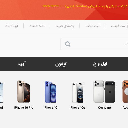
بت سفارش با واحد فروش هماهنگ نمایید ... 88924854
|
|
|
|
واست قیمت
ثبت تیکت
راهنمای خرید
نماد اعتماد
ارتباط با ما