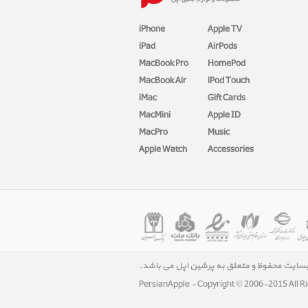
iPhone
Apple TV
iPad
AirPods
MacBook Pro
HomePod
MacBook Air
iPod Touch
iMac
Gift Cards
MacMini
Apple ID
MacPro
Music
Apple Watch
Accessories
بسایت محفوظ و متعلق به پرشین اپل می باشد.
PersianApple - Copyright © 2006-2015 All R