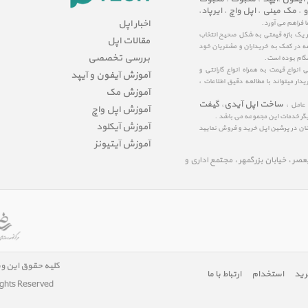
و
مک مینی
اپل واچ
ایرپاد
،
،
،
،
اخبار اپل
ا فراهم می آورد.
در یک بازه قیمتی به شکل صحیح انتخاب
مقالات اپل
عه در کمک به خریداران و مشتریان خود
بررسی تخصصی
شگام بوده است.
نواع قیمت به همراه انواع گارانتی و
آموزش آیفون و آیپد
ار میتواند با مطالعه دقیق اطلاعات ،
آموزش مک
ساخت اپل آیدی
گیفت
 عامل ،
،
آموزش اپل واچ
یگر خدمات این مجموعه می باشد .
آموزش آیکلود
مینان در پرشین اپل خرید و فروش نمایید
آموزش آیتیونز
لیعصر ، خیابان بزرگمهر ، مجتمع اداری و
کلیه حقوق این و
رید
استخدام
ارتباط با ما
ights Reserved