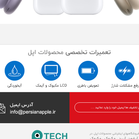
 فروشگاههای اینترنتی محصولات اپل در
 آیفون
آیپد
مکبوک
مکبوک
،
،
،