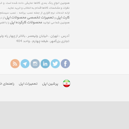
همچنین انواع رنگ بندی کالاها نمایش داده شده است و خرید
نظرات و مشخصات کالاها اقدام به انتخاب و خرید نماید.
ارائه خدمات نرم افزاری از جمله نصب برنامه ، نصب سیستم
کارت اپل
تعمیرات تخصصی محصولات اپل
و
از د
محصولات کارکرده اپل
همچنین شما می توانید
را با اط
.
آدرس : تهران ، خیابان ولیعصر ، بالاتر از چهار راه و
تجاری بزرگمهر ، طبقه چهارم ، واحد 404
پرشین اپل
تعمیرات اپل
راهنمای خ
google-
site-
verification:
googlefa8888edfd75c488.html
google-