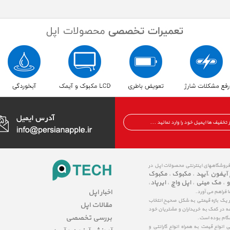
 فروشگاههای اینترنتی محصولات اپل در
 آیفون
آیپد
مکبوک
مکبوک
،
،
،
و
مک مینی
اپل واچ
ایرپاد
،
،
،
،
اخبار اپل
ا فراهم می آورد.
در یک بازه قیمتی به شکل صحیح انتخاب
مقالات اپل
عه در کمک به خریداران و مشتریان خود
بررسی تخصصی
شگام بوده است.
نواع قیمت به همراه انواع گارانتی و