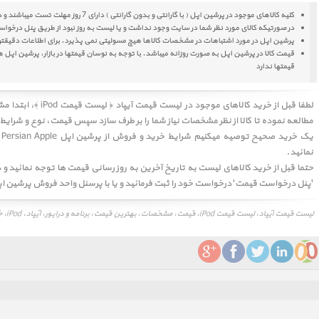
کلیه کالاهای موجود در پرشین اپل ( با گارانتی و بدون گارانتی ) دارای 7 روز مهلت تست میباشند و در صورت وجود اشکال برای شما تعویض میشوند
در صورتیکه کالای مورد نظر شما در سایت وجود نداشت و یا لیست به روز نبود از طریق پنل درخوا
پرشین اپل در مورد اشتباهات در مشخصات کالاها هیچ مسولیتی نمی پذیرد. برای اطلاعات دقیقتر 
قیمت کالا در پرشین اپل به صورت روزانه میباشد. با توجه به نوسان قیمتها در بازار، پرشین ا
قیمتها ندارد
لطفا قبل از خرید کالاهای موجود در
لیست قیمت آیپاد ﴿ لیست قیمت iPod ﴾
، ابتدا م
مطالعه نموده تا کالا از نظر مشخصات نیاز شما را بر طرف سازد سپس قیمت، نوع و شرایط 
ی
نمائید.
حتما قبل از خرید کالاهای لیست به تاریخ آخرین به روز رسانی قیمت ها توجه نمائید و در
'پنل درخواست قیمت' درخواست خود را ثبت فرمائید و یا با پرسنل واحد فروش پرشین اپل Persian Apple تماس حاصل فرمائ
لیست قیمت آیپاد، لیست قیمت iPod، قیمت، مشخصات، بهترین قیمت، برنامه و درایور، آیپاد، iPod، خرید، نقد و بررسی، فروش، قیمت به روز، آیپاد، iPod