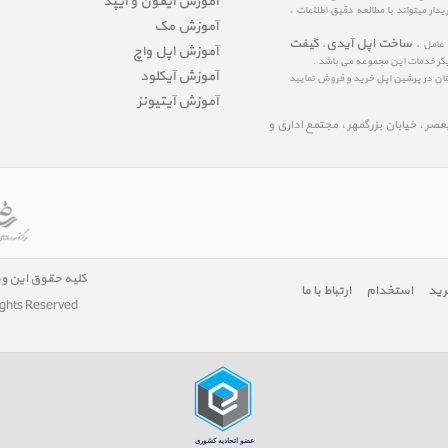
آموزش آیفون و آیپد
ار میتواند با مطالعه دقیق اطلاعات ،
آموزش مک
ساخت اپل آیدی
گیفت
 عامل ،
،
آموزش اپل واچ
یگر خدمات این مجموعه می باشد .
آموزش آیکلود
مینان در پرشین اپل خرید و فروش نمایید
آموزش آیتیونز
لیعصر ، خیابان بزرگمهر ، مجتمع اداری و
کلیه حقوق این و
رید
استخدام
ارتباط با ما
ights Reserved