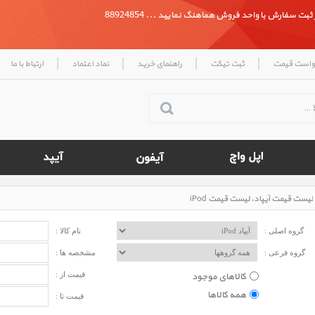
بت سفارش با واحد فروش هماهنگ نمایید ... 88924854
|
|
|
|
واست قیمت
ثبت تیکت
راهنمای خرید
نماد اعتماد
ارتباط با ما
لیست قیمت آیپاد، لیست قیمت iPod
گروه اصلی :
نام کالا :
گروه فرعی :
مشخصه ها :
کالاهای موجود
قیمت از :
همه کالاها
قیمت تا :