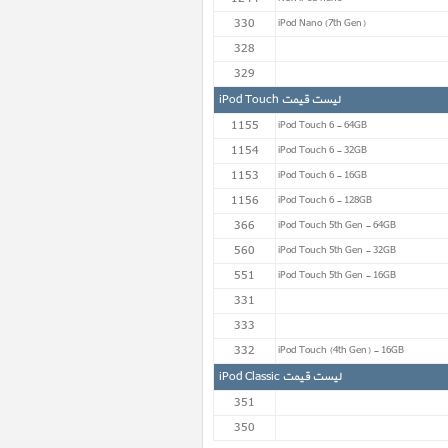
330
iPod Nano (7th Gen)
328
329
لیست قیمت iPod Touch
1155
iPod Touch 6 - 64GB
1154
iPod Touch 6 - 32GB
1153
iPod Touch 6 - 16GB
1156
iPod Touch 6 - 128GB
366
iPod Touch 5th Gen - 64GB
560
iPod Touch 5th Gen - 32GB
551
iPod Touch 5th Gen - 16GB
331
333
332
iPod Touch (4th Gen) - 16GB
لیست قیمت iPod Classic
351
350