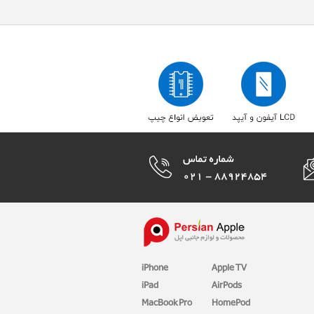
iPhone
Apple TV
iPad
AirPods
MacBook Pro
HomePod