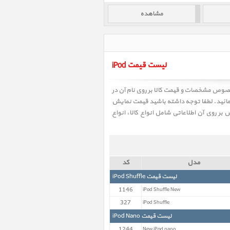
لیست قیمت iPod
نمائید. لطفا توجه داشته باشید قیمت نمایش
ر روی آن اطلاعاتی شامل انواع کالا، انواع
مدل
کد
لیست قیمت iPod Shuffle
1146
iPod Shuffle New
327
iPod Shuffle
لیست قیمت iPod Nano
1244
New iPod nano