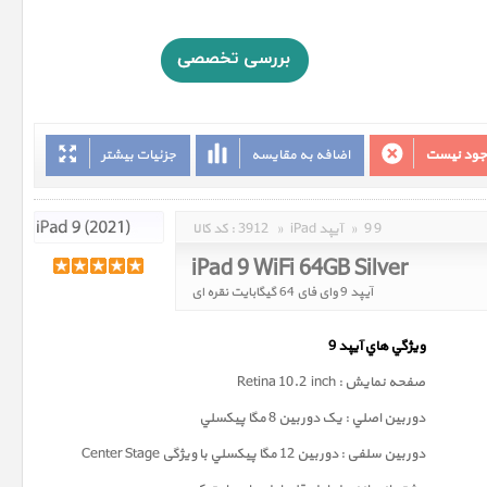
وجود نیست
اضافه به مقایسه
جزئیات بیشتر
9 9
»
iPad آیپد
»
3912
کد کالا :
iPad 9 WiFi 64GB Silver
آیپد 9 وای فای 64 گیگابایت نقره ای
ويژگي هاي آيپد 9
صفحه نمايش : Retina 10.2 inch
دوربين اصلي : يک دوربين 8 مگا پيکسلي
دوربين سلفی : دوربين 12 مگا پيکسلي با ویژگی Center Stage