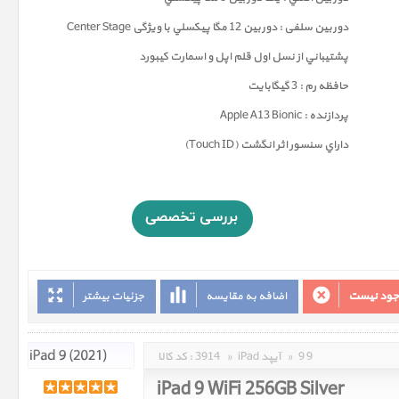
دوربين سلفی : دوربين 12 مگا پيکسلي با ویژگی Center Stage
پشتيباني از نسل اول قلم اپل و اسمارت کيبورد
حافظه رم : 3 گيگابايت
پردازنده : Apple A13 Bionic
داراي سنسور اثر انگشت (Touch ID)
وجود نیست
اضافه به مقایسه
جزئیات بیشتر
9 9
»
iPad آیپد
»
3914
کد کالا :
iPad 9 WiFi 256GB Silver