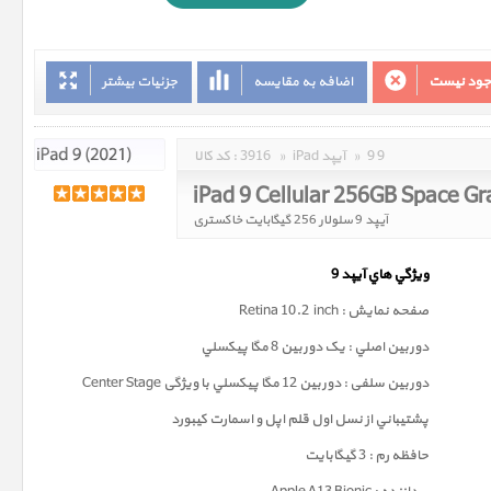
وجود نیست
اضافه به مقایسه
جزئیات بیشتر
9 9
»
iPad آیپد
»
3916
کد کالا :
iPad 9 Cellular 256GB Space Gr
آیپد 9 سلولار 256 گیگابایت خاکستری
ويژگي هاي آيپد 9
صفحه نمايش : Retina 10.2 inch
دوربين اصلي : يک دوربين 8 مگا پيکسلي
دوربين سلفی : دوربين 12 مگا پيکسلي با ویژگی Center Stage
پشتيباني از نسل اول قلم اپل و اسمارت کيبورد
حافظه رم : 3 گيگابايت