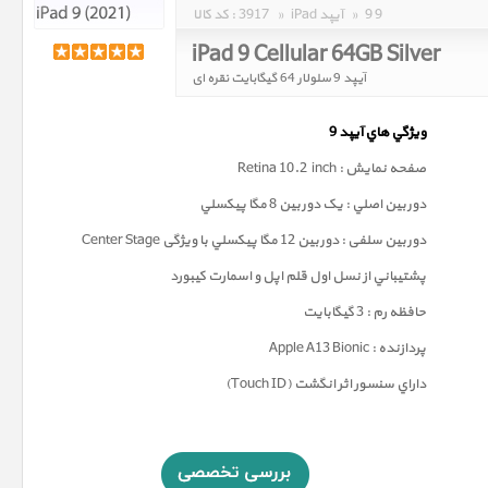
9 9
»
iPad آیپد
»
3917
کد کالا :
iPad 9 Cellular 64GB Silver
آیپد 9 سلولار 64 گیگابایت نقره ای
ويژگي هاي آيپد 9
صفحه نمايش : Retina 10.2 inch
دوربين اصلي : يک دوربين 8 مگا پيکسلي
دوربين سلفی : دوربين 12 مگا پيکسلي با ویژگی Center Stage
پشتيباني از نسل اول قلم اپل و اسمارت کيبورد
حافظه رم : 3 گيگابايت
پردازنده : Apple A13 Bionic
داراي سنسور اثر انگشت (Touch ID)