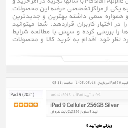
فروشگاه اینترنتی پرشین اپل Persian Apple با سالها تجربه در امر خرید و
9 iPad 9 امروزه به یکی از مراکز تخصصی عرضه این محصولات
و همواره سعی داشته بهترین و جدیدترین
را در اختیار کاربران قراردهد. شما میتوانید
 را بررسی کرده و سپس با مطالعه شرایط
د نظر خود اقدام به خرید کالا و محصولات
آی‌پد (به انگلیسی: iPad)‏ یک لوح‌رایانهٔ ساخت شرکت اپل است. این رایانه که از سیستم عامل IOS بهره می‌برد، تنها دارای یک
صفحهٔ نمایشگر چند لمسی ۹٫۷ اینچی با دقت بالا است و کاربری آن با انگشتان دست امکان‌پذیر است.[۱] آی‌پد برای نخستین بار در
9 9
»
iPad آیپد
»
3918
کد کالا :
iPad 9 Cellular 256GB Silver
آیپد 9 سلولار 256 گیگابایت نقره ای
ويژگي هاي آيپد 9