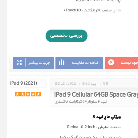
پردازنده : Apple A13 Bionic
داراي سنسور اثر انگشت (Touch ID)
وجود نیست
اضافه به مقایسه
جزئیات بیشتر
9 9
»
iPad آیپد
»
3915
کد کالا :
iPad 9 Cellular 64GB Space Gra
آیپد 9 سلولار 64 گیگابایت خاکستری
ويژگي هاي آيپد 9
صفحه نمايش : Retina 10.2 inch
دوربين اصلي : يک دوربين 8 مگا پيکسلي