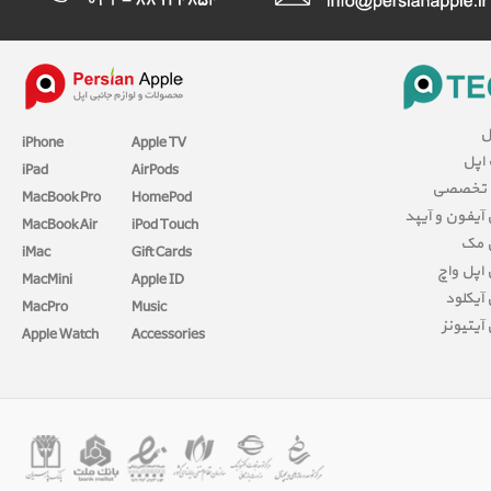
ل
iPhone
Apple TV
 اپل
iPad
AirPods
 تخصصی
MacBook Pro
HomePod
آیفون و آیپد
MacBook Air
iPod Touch
 مک
iMac
Gift Cards
اپل واچ
MacMini
Apple ID
آیکلود
MacPro
Music
آیتیونز
Apple Watch
Accessories