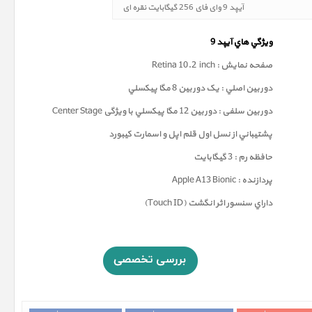
آیپد 9 وای فای 256 گیگابایت نقره ای
ويژگي هاي آيپد 9
صفحه نمايش : Retina 10.2 inch
دوربين اصلي : يک دوربين 8 مگا پيکسلي
دوربين سلفی : دوربين 12 مگا پيکسلي با ویژگی Center Stage
پشتيباني از نسل اول قلم اپل و اسمارت کيبورد
حافظه رم : 3 گيگابايت
پردازنده : Apple A13 Bionic
داراي سنسور اثر انگشت (Touch ID)