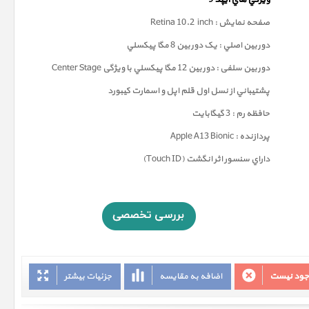
ويژگي هاي آيپد 9
صفحه نمايش : Retina 10.2 inch
دوربين اصلي : يک دوربين 8 مگا پيکسلي
دوربين سلفی : دوربين 12 مگا پيکسلي با ویژگی Center Stage
پشتيباني از نسل اول قلم اپل و اسمارت کيبورد
حافظه رم : 3 گيگابايت
پردازنده : Apple A13 Bionic
داراي سنسور اثر انگشت (Touch ID)
وجود نیست
اضافه به مقایسه
جزئیات بیشتر