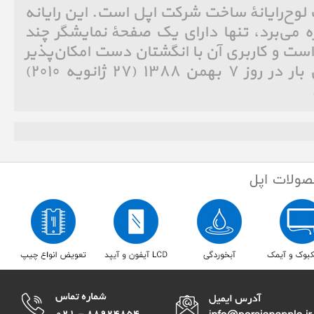
به انگلیسی: iPad)‏ یک لوح‌رایانهٔ ساخت شرکت اپل است. این رایانه
 سیستم عامل IOS بهره می‌برد، تنها دارای یک صفحهٔ نمایشگر چند
ت بالا است و کاربری آن با انگشتان دست امکان‌پذیر
است.[۱] آی‌پد برای نخستین بار در روز ۷ بهمن ۱۳۸۸ (۲۷ ژانویه ۲۰۱۰)