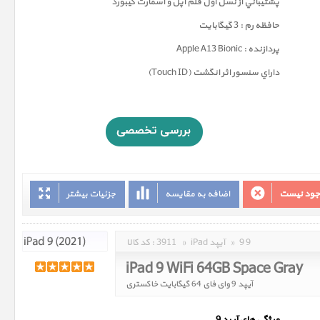
پشتيباني از نسل اول قلم اپل و اسمارت کيبورد
حافظه رم : 3 گيگابايت
پردازنده : Apple A13 Bionic
داراي سنسور اثر انگشت (Touch ID)
وجود نیست
اضافه به مقایسه
جزئیات بیشتر
9 9
»
iPad آیپد
»
3911
کد کالا :
iPad 9 WiFi 64GB Space Gray
آیپد 9 وای فای 64 گیگابایت خاکستری