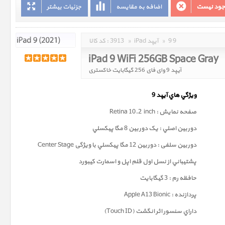
وجود نیست
اضافه به مقایسه
جزئیات بیشتر
9 9
»
iPad آیپد
»
3913
کد کالا :
iPad 9 WiFi 256GB Space Gray
آیپد 9 وای فای 256 گیگابایت خاکستری
ويژگي هاي آيپد 9
صفحه نمايش : Retina 10.2 inch
دوربين اصلي : يک دوربين 8 مگا پيکسلي
دوربين سلفی : دوربين 12 مگا پيکسلي با ویژگی Center Stage
پشتيباني از نسل اول قلم اپل و اسمارت کيبورد
حافظه رم : 3 گيگابايت
پردازنده : Apple A13 Bionic
داراي سنسور اثر انگشت (Touch ID)