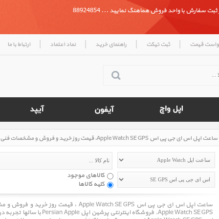
بت سفارش با واحد فروش هماهنگ نمایید ... 88924854
|
|
|
|
واست قیمت
ثبت تیکت
راهنمای خرید
نماد اعتماد
ارتباط با ما
کالاهای موجود
کلیه کالاها
ساعت اپل اس ای جی پی اس Apple Watch SE GPS 
Apple Watch SE GPS. فروشگاه اینت