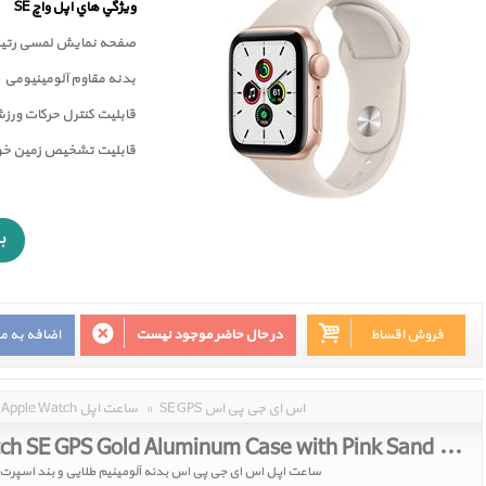
ويژگي هاي اپل واچ SE
صفحه نمايش لمسی رتين
بدنه مقاوم آلومینیومی
قابلیت کنترل حرکات ورز
قابليت تشخيص زمين خور
فروش اقساط
در حال حاضر موجود نیست
اضافه به م
SE GPS اس ای جی پی اس
»
Apple Watch ساعت اپل
Apple Watch SE GPS Gold Aluminum Case with Pink Sand Sport Band 44mm
ساعت اپل اس ای جی پی اس بدنه آلومینیم طلایی و بند اسپرت صورتی 44