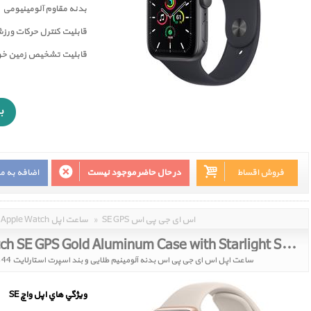
بدنه مقاوم آلومینیومی
قابلیت کنترل حرکات ورز
قابليت تشخيص زمين خور
فروش اقساط
در حال حاضر موجود نیست
اضافه به م
SE GPS اس ای جی پی اس
»
Apple Watch ساعت اپل
Apple Watch SE GPS Gold Aluminum Case with Starlight Sport Band 44mm 2021
ساعت اپل اس ای جی پی اس بدنه آلومینیم طلایی و بند اسپرت استارلایت 44 میلیمتر مدل 2021
ويژگي هاي اپل واچ SE