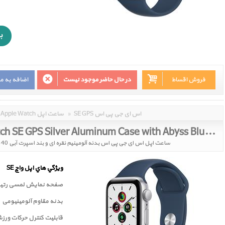
فروش اقساط
در حال حاضر موجود نیست
اضافه به م
SE GPS اس ای جی پی اس
»
Apple Watch ساعت اپل
Apple Watch SE GPS Silver Aluminum Case with Abyss Blue Sport Band 40mm 2021
ساعت اپل اس ای جی پی اس بدنه آلومینیم نقره ای و بند اسپرت آبی 40 میلیمتر مدل 2021
ويژگي هاي اپل واچ SE
صفحه نمايش لمسی رتين
بدنه مقاوم آلومینیومی
قابلیت کنترل حرکات ورز