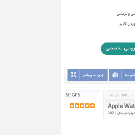
شی و نرمشی
دن کاربر
قایسه
جزئیات بیشتر
»
3985
کد کالا :