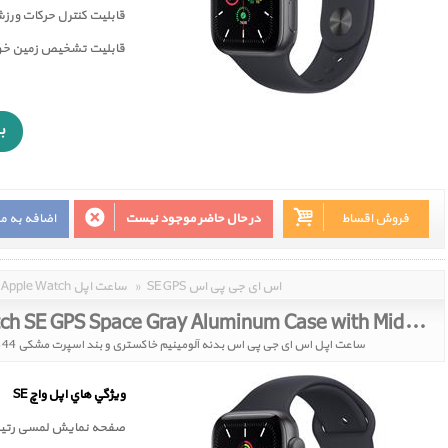
قابلیت کنترل حرکات ورز
قابليت تشخيص زمين خور
فروش اقساط
در حال حاضر موجود نیست
اضافه به م
SE GPS اس ای جی پی اس
»
Apple Watch ساعت اپل
Apple Watch SE GPS Space Gray Aluminum Case with Midnight Sport Band 44mm 2021
ساعت اپل اس ای جی پی اس بدنه آلومینیم خاکستری و بند اسپرت مشکی 44 میلیمتر مدل 2021
ويژگي هاي اپل واچ SE
صفحه نمايش لمسی رتين