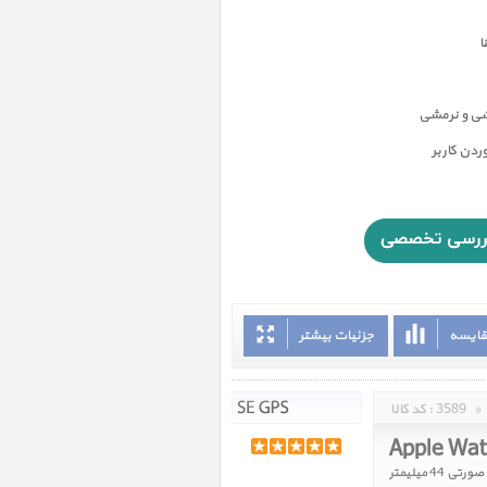
ا
شی و نرمشی
دن کاربر
قایسه
جزئیات بیشتر
»
3589
کد کالا :
 میلیمتر