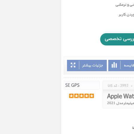
شی و نرمشی
دن کاربر
قایسه
جزئیات بیشتر
»
3993
کد کالا :
ا