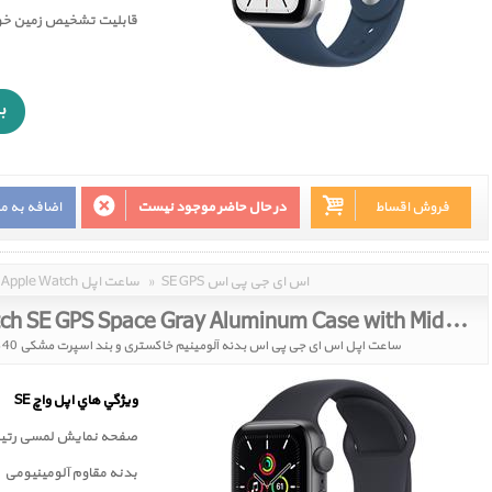
قابليت تشخيص زمين خور
فروش اقساط
در حال حاضر موجود نیست
اضافه به م
SE GPS اس ای جی پی اس
»
Apple Watch ساعت اپل
Apple Watch SE GPS Space Gray Aluminum Case with Midnight Sport Band 40mm 2021
ساعت اپل اس ای جی پی اس بدنه آلومینیم خاکستری و بند اسپرت مشکی 40 میلیمتر مدل 2021
ويژگي هاي اپل واچ SE
صفحه نمايش لمسی رتين
بدنه مقاوم آلومینیومی