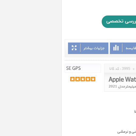
قایسه
جزئیات بیشتر
»
3995
کد کالا :
ا
شی و نرمشی