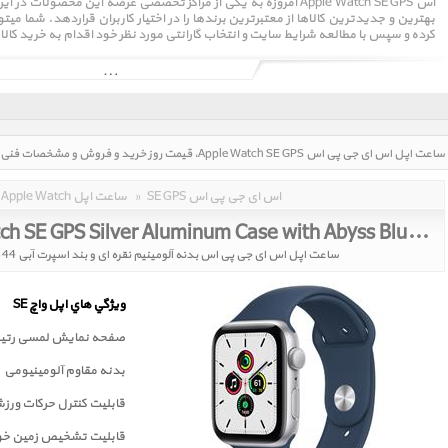
اس Apple Watch SE GPS امروزه به یکی از مراکز تخصصی عرضه این محص
بهترین و جدیدترین کالاها از معتبرترین برندها را در اختیار کاربران قراردهد. شما م
کرده و سپس با مطالعه شرایط سایت و انتخاب گارانتی مورد نظر خود اقدام به خرید کالا
SE GPS اس ای جی پی اس
»
Apple Watch ساعت اپل
Apple Watch SE GPS Silver Aluminum Case with Abyss Blue Sport Band 44mm 2021
ساعت اپل اس ای جی پی اس بدنه آلومینیم نقره ای و بند اسپرت آبی 44 میلیمتر مدل 2021
ويژگي هاي اپل واچ SE
صفحه نمايش لمسی رتين
بدنه مقاوم آلومینیومی
قابلیت کنترل حرکات ورز
قابليت تشخيص زمين خور