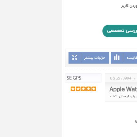
دن کاربر
قایسه
جزئیات بیشتر
»
3994
کد کالا :
ا