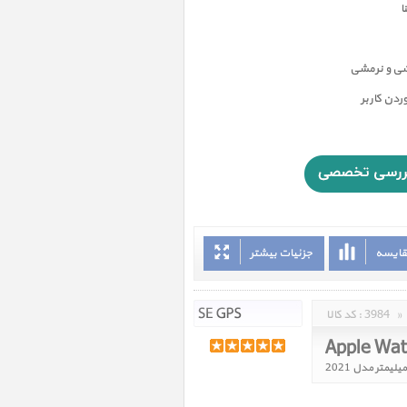
ا
شی و نرمشی
دن کاربر
قایسه
جزئیات بیشتر
»
3984
کد کالا :