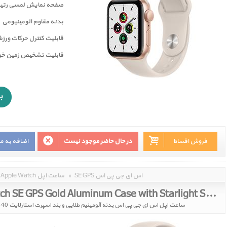
صفحه نمايش لمسی رتين
بدنه مقاوم آلومینیومی
قابلیت کنترل حرکات ورز
قابليت تشخيص زمين خور
فروش اقساط
در حال حاضر موجود نیست
اضافه به م
SE GPS اس ای جی پی اس
»
Apple Watch ساعت اپل
Apple Watch SE GPS Gold Aluminum Case with Starlight Sport Band 40mm 2021
ساعت اپل اس ای جی پی اس بدنه آلومینیم طلایی و بند اسپرت استارلایت 40 میلیمتر مدل 2021