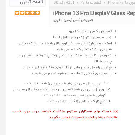
 آیفون
»
Parts قطعات
»
4251
کد کالا :
iPhone 13 Pro Display Glass R
تعویض گلس آیفون 13 پرو
تعویض گلس آیفون 13 پرو
هزینه بسیار کمتر از تعویض کامل LCD
استفاده دوباره از ال سی دی اورجینال شما ( پس از تعمیر ال
سی دی از کیفیت آن کاسته نمی شود)
تعویض گلس با استفاده از تجهیزات پیشرفته و مدرن و
چسب OCA
بهترین راه حل برای رهایی از LCD های متفرقه و غیر اورجینال
ال سی دی گوشی شما، به سه شرط تعمیر می شود :
گلس روی ال سی دی (شیشه بیرونی) شکسته باشد.
روی ال سی دی شما تصویر موجود باشد، یعنی ال سی دی
گوشی شما پیکسل سوخته نداشته باشد.
تاچ کار کند و تاخیر (لگ) نداشته باشد.
>> قیمت برای همکاران محترم متفاوت خواهد بود، برای کسب
اطلاعات بیشتر با واحد تعمیرات تماس بگیرید