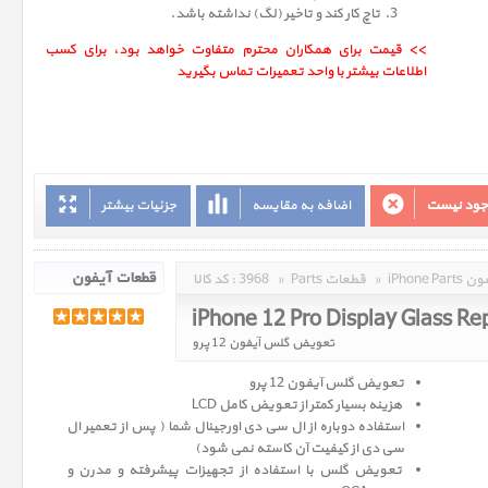
تاچ کار کند و تاخیر (لگ) نداشته باشد.
>> قیمت برای همکاران محترم متفاوت خواهد بود، برای کسب
اطلاعات بیشتر با واحد تعمیرات تماس بگیرید
وجود نیست
اضافه به مقایسه
جزئیات بیشتر
 آیفون
»
Parts قطعات
»
3968
کد کالا :
iPhone 12 Pro Display Glass R
تعویض گلس آیفون 12 پرو
تعویض گلس آیفون 12 پرو
هزینه بسیار کمتر از تعویض کامل LCD
استفاده دوباره از ال سی دی اورجینال شما ( پس از تعمیر ال
سی دی از کیفیت آن کاسته نمی شود)
تعویض گلس با استفاده از تجهیزات پیشرفته و مدرن و