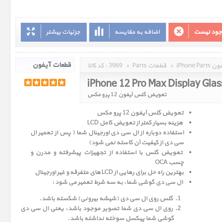
وجود نیست
اضافه به مقایسه
جزئیات بیشتر
 آیفون
»
Parts قطعات
»
3969
کد کالا :
iPhone 12 Pro Max Display Gla
تعویض گلس آیفون 12 پرو مکس
تعویض گلس آیفون 12 پرو مکس
هزینه بسیار کمتر از تعویض کامل LCD
استفاده دوباره از ال سی دی اورجینال شما ( پس از تعمیر ال
سی دی از کیفیت آن کاسته نمی شود)
تعویض گلس با استفاده از تجهیزات پیشرفته و مدرن و
چسب OCA
بهترین راه حل برای رهایی از LCD های متفرقه و غیر اورجینال
ال سی دی گوشی شما، به سه شرط تعمیر می شود :
گلس روی ال سی دی (شیشه بیرونی) شکسته باشد.
روی ال سی دی شما تصویر موجود باشد، یعنی ال سی دی
گوشی شما پیکسل سوخته نداشته باشد.