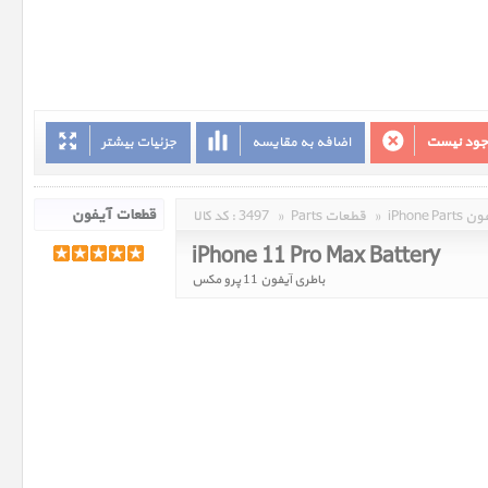
وجود نیست
اضافه به مقایسه
جزئیات بیشتر
 آیفون
»
Parts قطعات
»
3497
کد کالا :
iPhone 11 Pro Max Battery
باطری آیفون 11 پرو مکس