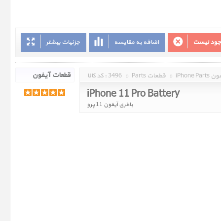
وجود نیست
اضافه به مقایسه
جزئیات بیشتر
 آیفون
»
Parts قطعات
»
3496
کد کالا :
iPhone 11 Pro Battery
باطری آیفون 11 پرو