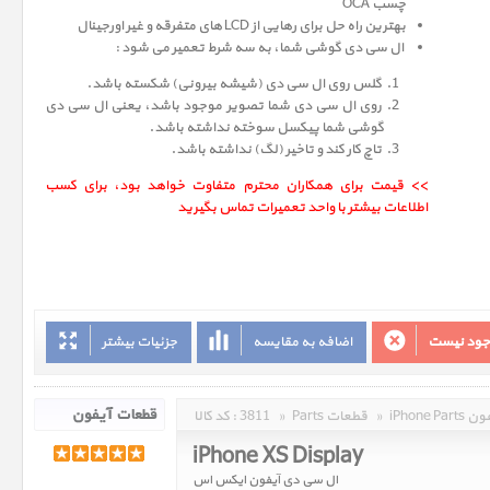
چسب OCA
بهترین راه حل برای رهایی از LCD های متفرقه و غیر اورجینال
ال سی دی گوشی شما، به سه شرط تعمیر می شود :
گلس روی ال سی دی (شیشه بیرونی) شکسته باشد.
روی ال سی دی شما تصویر موجود باشد، یعنی ال سی دی
گوشی شما پیکسل سوخته نداشته باشد.
تاچ کار کند و تاخیر (لگ) نداشته باشد.
>> قیمت برای همکاران محترم متفاوت خواهد بود، برای کسب
اطلاعات بیشتر با واحد تعمیرات تماس بگیرید
وجود نیست
اضافه به مقایسه
جزئیات بیشتر
 آیفون
»
Parts قطعات
»
3811
کد کالا :
iPhone XS Display
ال سی دی آیفون ایکس اس