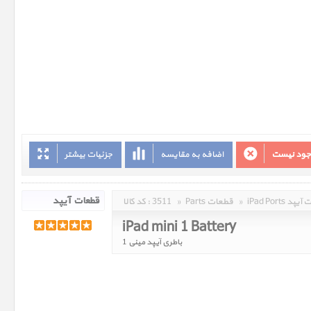
وجود نیست
اضافه به مقایسه
جزئیات بیشتر
 قطعات آیپد
»
Parts قطعات
»
3511
کد کالا :
iPad mini 1 Battery
باطری آیپد مینی 1