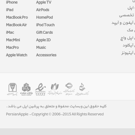
ل
iPhone
Apple TV
 اپل
iPad
AirPods
 تخصصی
MacBook Pro
HomePod
آیفون و آیپد
MacBook Air
iPod Touch
 مک
iMac
Gift Cards
اپل واچ
MacMini
Apple ID
آیکلود
MacPro
Music
آیتیونز
Apple Watch
Accessories
کلیه حقوق این وبسایت محفوظ و متعلق به پرشین اپل می باشد.
PersianApple - Copyright © 2006-2015 All Rights Reserved