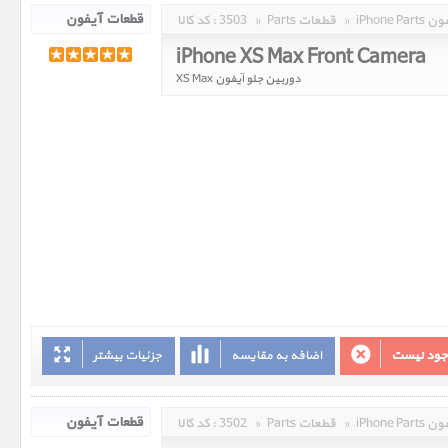
 آیفون
»
Parts قطعات
»
3503
کد کالا :
iPhone XS Max Front Camera
دوربین جلو آیفون XS Max
وجود نیست
اضافه به مقایسه
جزئیات بیشتر
 آیفون
»
Parts قطعات
»
3502
کد کالا :