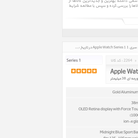
عی داشته بهترین و جدیدترین کالاها از
لاها را بررسی کرده و سپس با مطالعه شرایط
ره ای ساخته شده است که با نهایت ظرافت
دهای مختلفی از جمله سه نوع بند چرم ،
عت در نظر گرفته شده است.
ساعت اپل سری 1 Apple Watch Series 1، قیمت روز خرید و فروش و مشخصات فنی ساعت اپل سری 1 Apple Watch Series 1 در تاریخ : 1405/05/15 - ساعت : 12:40
»
2264
کد کالا :
Gold Aluminu
OLED Retina display with Force To
(1000