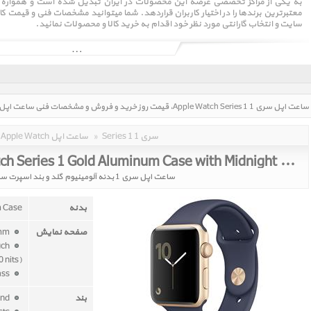
به یکی از مراکز تخصصی عرضه این محصولات در ایران تبدیل شده است و همواره س
معتبرترین برندها را در اختیار کاربران قراردهد. شما میتوانید مشخصات فنی و قیمت کا
سایت و انتخاب گارانتی مورد نظر خود اقدام به خرید کالا و محصولات نمائید.
بدنه این سری از ساعت های اپل از استیل ضد زنگ در رنگ های سیاه (فضایی) و نق
پولیش خورده اند . صفحه نمایش این ساعت توسط یاقوت کبود محافظت شده است. بن
بند دست بندی ، بند میلانس و یک بند ویژه ساخته شده از فلورسانس نیز برای این سا
Series 1 سری 1
»
Apple Watch ساعت اپل
Apple Watch Series 1 Gold Aluminum Case with Midnight Blue Sport Band 38mm
ساعت اپل سری 1 بدنه آلومینیوم گلد و بند اسپرت سورمه ای 38 میلیمتر
بدنه
m Case
صفحه نمایش
38mm
uch
 nits)
ion-x glass
بند
Midnight Blue Sport Band