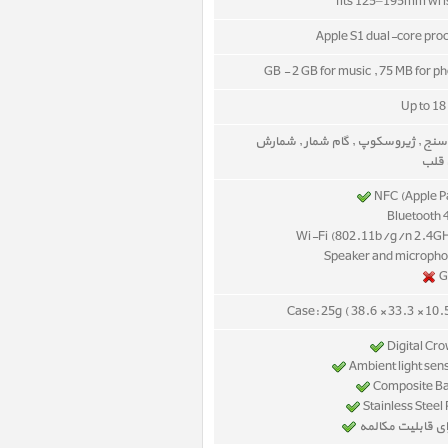
Apple S1 dual-core pro
Up to 18
نج , ژیروسکوپ , گام شمار , شمارش
 قلب
NFC (Apple P
Case: 25g ( 38.6 × 33.3 × 10
ای قابلیت مکالمه