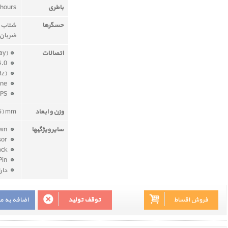
باطری
 hours
حسگرها
شتاب س
ضربان
اتصالات
ay)
Bluetooth 4.0
Wi-Fi (802.11b/g/n 2.4GHz)
Speaker and microphone
GPS
وزن و ابعاد
.5) mm
سایر ویژگیها
Digital Crown
Ambient light sensor
Composite Back
Stainless Steel Pin
دار
فروش اقساط
توقف تولید
اضافه به م