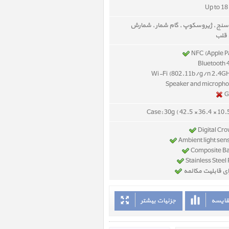
Up to 18
نج , ژیروسکوپ , گام شمار , شمارش
 قلب
NFC (Apple P
Case: 30g ( 42.5 × 36.4 × 10
ای قابلیت مکالمه
قایسه
جزئیات بیشتر