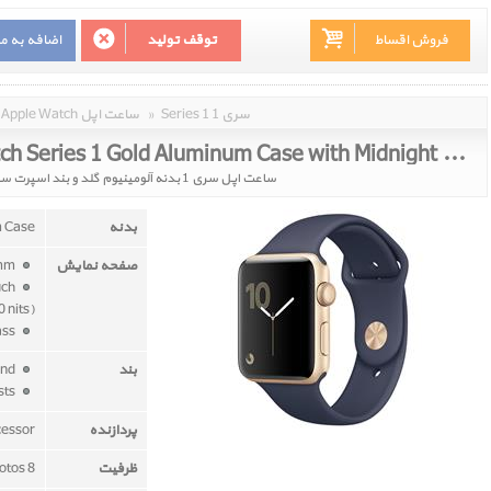
فروش اقساط
توقف تولید
اضافه به م
Series 1 سری 1
»
Apple Watch ساعت اپل
Apple Watch Series 1 Gold Aluminum Case with Midnight Blue Sport Band 42mm
ساعت اپل سری 1 بدنه آلومینیوم گلد و بند اسپرت سورمه ای 42 میلیمتر
بدنه
m Case
صفحه نمایش
42mm
uch
 nits)
ion-x glass
بند
Midnight Blue Sport Band
fits 140–210mm wrists
پردازنده
cessor
ظرفیت
8 GB - 2 GB for music , 75 MB for photos