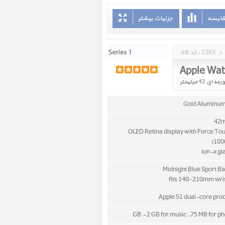
قایسه
جزئیات بیشتر
»
2263
کد کالا :
Gold Aluminu
OLED Retina display with Force To
(1000
Apple S1 dual-core pro