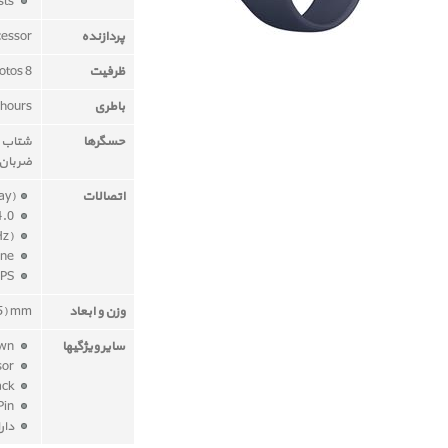
fits 125–195mm wrists
پردازنده
cessor
ظرفیت
8 GB - 2 GB for music , 75 MB for photos
باطری
 hours
حسگرها
شتاب س
ضربان
اتصالات
ay)
Bluetooth 4.0
Wi-Fi (802.11b/g/n 2.4GHz)
Speaker and microphone
GPS
وزن و ابعاد
.5) mm
سایر ویژگیها
Digital Crown
Ambient light sensor
Composite Back
Stainless Steel Pin
دار