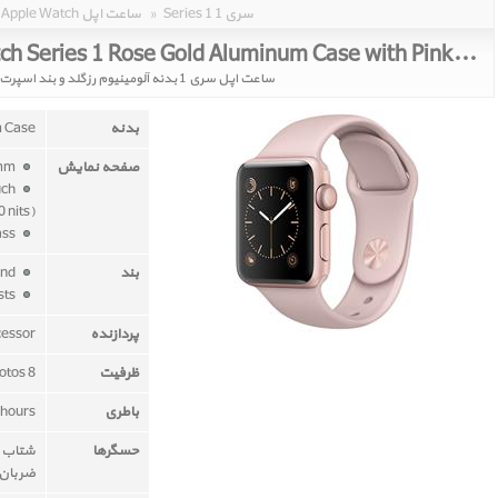
Series 1 سری 1
»
Apple Watch ساعت اپل
Apple Watch Series 1 Rose Gold Aluminum Case with Pink sand Sport Band 42mm
ساعت اپل سری 1 بدنه آلومینیوم رزگلد و بند اسپرت صورتی 42 میلیمتر
بدنه
m Case
صفحه نمایش
42mm
uch
 nits)
ion-x glass
بند
Pink sand Sport Band
fits 140–210mm wrists
پردازنده
cessor
ظرفیت
8 GB - 2 GB for music , 75 MB for photos
باطری
 hours
حسگرها
شتاب س
ضربان