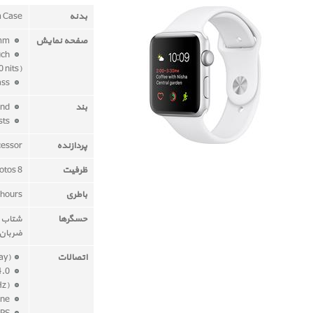
بدنه
m Case
صفحه نمایش
42mm
uch
 nits)
ion-x glass
بند
White Sport Band
fits 140–210mm wrists
پردازنده
cessor
ظرفیت
8 GB - 2 GB for music , 75 MB for photos
باطری
 hours
حسگرها
شتاب س
ضربان
اتصالات
ay)
Bluetooth 4.0
Wi-Fi (802.11b/g/n 2.4GHz)
Speaker and microphone