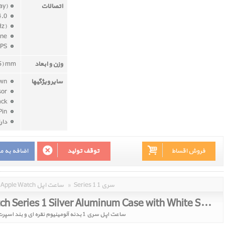
اتصالات
ay)
Bluetooth 4.0
Wi-Fi (802.11b/g/n 2.4GHz)
Speaker and microphone
GPS
وزن و ابعاد
.5) mm
سایر ویژگیها
Digital Crown
Ambient light sensor
Composite Back
Stainless Steel Pin
دار
فروش اقساط
توقف تولید
اضافه به م
Series 1 سری 1
»
Apple Watch ساعت اپل
Apple Watch Series 1 Silver Aluminum Case with White Sport Band 42mm
ساعت اپل سری 1 بدنه آلومینیوم نقره ای و بند اسپرت سفید 42 میلیمتر