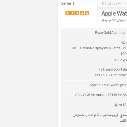
»
2247
کد کالا :
Rose Gold Aluminu
OLED Retina display with Force To
(1000
Apple S1 dual-core pro
Up to 18
نج , ژیروسکوپ , گام شمار , شمارش
 قلب