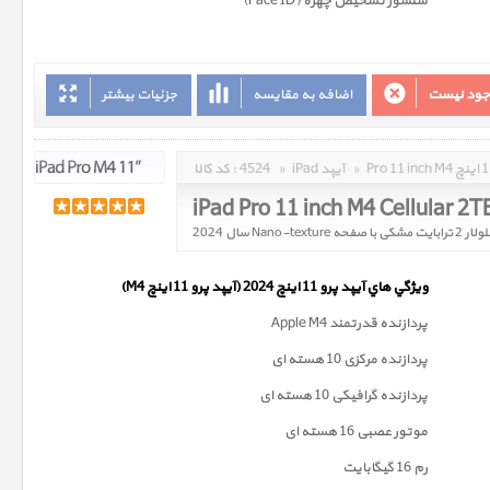
سنسور تشخیص چهره (Face ID)
وجود نیست
اضافه به مقایسه
جزئیات بیشتر
»
iPad آیپد
»
4524
کد کالا :
ويژگي هاي آيپد پرو 11 اینچ 2024 (آیپد پرو 11 اینچ M4)
پردازنده قدرتمند Apple M4
پردازنده مرکزی 10 هسته ای
پردازنده گرافیکی 10 هسته ای
موتور عصبی 16 هسته ای
رم 16 گیگابایت