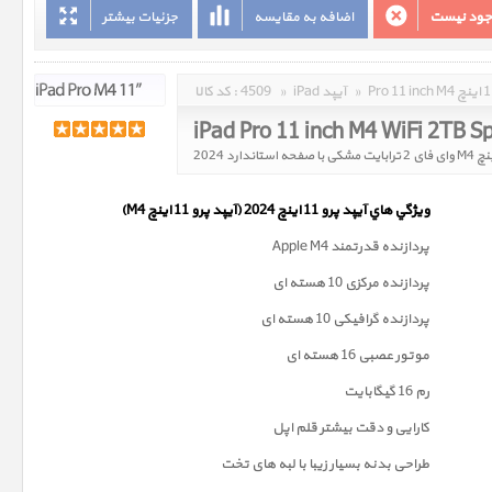
وجود نیست
اضافه به مقایسه
جزئیات بیشتر
»
iPad آیپد
»
4509
کد کالا :
ويژگي هاي آيپد پرو 11 اینچ 2024 (آیپد پرو 11 اینچ M4)
پردازنده قدرتمند Apple M4
پردازنده مرکزی 10 هسته ای
پردازنده گرافیکی 10 هسته ای
موتور عصبی 16 هسته ای
رم 16 گیگابایت
کارایی و دقت بیشتر قلم اپل
طراحی بدنه بسیار زیبا با لبه های تخت