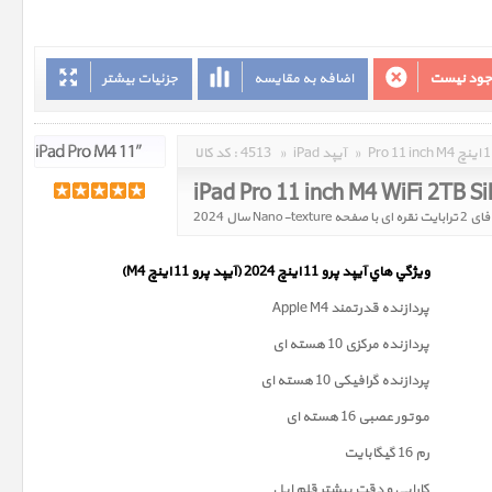
وجود نیست
اضافه به مقایسه
جزئیات بیشتر
»
iPad آیپد
»
4513
کد کالا :
ويژگي هاي آيپد پرو 11 اینچ 2024 (آیپد پرو 11 اینچ M4)
پردازنده قدرتمند Apple M4
پردازنده مرکزی 10 هسته ای
پردازنده گرافیکی 10 هسته ای
موتور عصبی 16 هسته ای
رم 16 گیگابایت
کارایی و دقت بیشتر قلم اپل