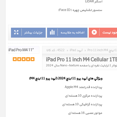
اسکنر LiDAR
سنسور تشخیص چهره (Face ID)
وجود نیست
اضافه به مقایسه
جزئیات بیشتر
»
iPad آیپد
»
4522
کد کالا :
ويژگي هاي آيپد پرو 11 اینچ 2024 (آیپد پرو 11 اینچ M4)
پردازنده قدرتمند Apple M4
پردازنده مرکزی 10 هسته ای
پردازنده گرافیکی 10 هسته ای
موتور عصبی 16 هسته ای