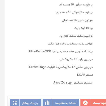
پردازنده مرکزی 10 هسته ای
پردازنده گرافیکی 10 هسته ای
موتور عصبی 16 هسته ای
رم 16 گیگابایت
کارایی و دقت بیشتر قلم اپل
طراحی بدنه بسیار زیبا با لبه های تخت
پیشرفته ترین صفحه نمايش دنیا Ultra Retina XDR
دوربين واید 12 مگاپیکسلی
دوربین سلفی 12 مگاپیکسل با قابلیت Center Stage
اسکنر LiDAR
سنسور تشخیص چهره (Face ID)
وجود نیست
اضافه به مقایسه
جزئیات بیشتر