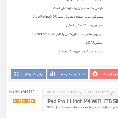
طراحی بدنه بسیار زیبا با لبه های تخت
پیشرفته ترین صفحه نمايش دنیا Ultra Retina XDR
دوربين واید 12 مگاپیکسلی
دوربین سلفی 12 مگاپیکسل با قابلیت Center Stage
اسکنر LiDAR
سنسور تشخیص چهره (Face ID)
وجود نیست
اضافه به مقایسه
جزئیات بیشتر
»
iPad آیپد
»
4512
کد کالا :