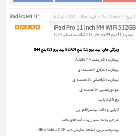
»
iPad آیپد
»
4507
کد کالا :
iPad Pro 11 inch M4 WiFi 512G
آیپد پرو 11 اینچ M4 وای فای 512 گیگابایت مشکی 2024
ويژگي هاي آيپد پرو 11 اینچ 2024 (آیپد پرو 11 اینچ M4)
پردازنده قدرتمند Apple M4
پردازنده مرکزی 9 هسته ای
پردازنده گرافیکی 10 هسته ای
موتور عصبی 16 هسته ای
رم 8 گیگابایت
کارایی و دقت بیشتر قلم اپل
طراحی بدنه بسیار زیبا با لبه های تخت
پیشرفته ترین صفحه نمايش دنیا Ultra Retina XDR