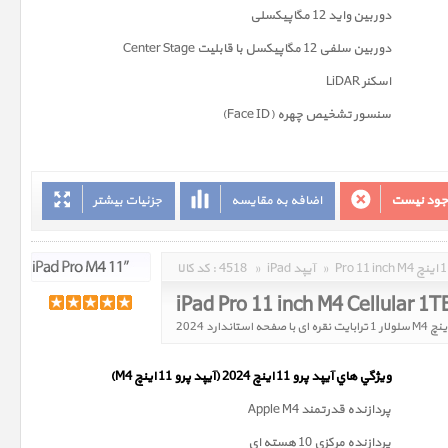
دوربين واید 12 مگاپیکسلی
دوربین سلفی 12 مگاپیکسل با قابلیت Center Stage
اسکنر LiDAR
سنسور تشخیص چهره (Face ID)
وجود نیست
اضافه به مقایسه
جزئیات بیشتر
»
iPad آیپد
»
4518
کد کالا :
iPad Pro 11 inch M4 Cellular 1T
ويژگي هاي آيپد پرو 11 اینچ 2024 (آیپد پرو 11 اینچ M4)
پردازنده قدرتمند Apple M4
پردازنده مرکزی 10 هسته ای