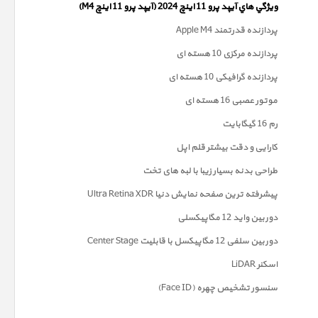
ويژگي هاي آيپد پرو 11 اینچ 2024 (آیپد پرو 11 اینچ M4)
پردازنده قدرتمند Apple M4
پردازنده مرکزی 10 هسته ای
پردازنده گرافیکی 10 هسته ای
موتور عصبی 16 هسته ای
رم 16 گیگابایت
کارایی و دقت بیشتر قلم اپل
طراحی بدنه بسیار زیبا با لبه های تخت
پیشرفته ترین صفحه نمايش دنیا Ultra Retina XDR
دوربين واید 12 مگاپیکسلی
دوربین سلفی 12 مگاپیکسل با قابلیت Center Stage
اسکنر LiDAR
سنسور تشخیص چهره (Face ID)