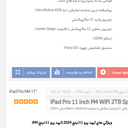
طراحی بدنه بسیار زیبا با لبه های تخت
پیشرفته ترین صفحه نمايش دنیا Ultra Retina XDR
دوربين واید 12 مگاپیکسلی
دوربین سلفی 12 مگاپیکسل با قابلیت Center Stage
اسکنر LiDAR
سنسور تشخیص چهره (Face ID)
وجود نیست
اضافه به مقایسه
جزئیات بیشتر
»
iPad آیپد
»
4510
کد کالا :
ويژگي هاي آيپد پرو 11 اینچ 2024 (آیپد پرو 11 اینچ M4)