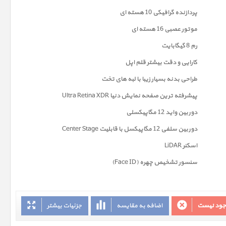
پردازنده گرافیکی 10 هسته ای
موتور عصبی 16 هسته ای
رم 8 گیگابایت
کارایی و دقت بیشتر قلم اپل
طراحی بدنه بسیار زیبا با لبه های تخت
پیشرفته ترین صفحه نمايش دنیا Ultra Retina XDR
دوربين واید 12 مگاپیکسلی
دوربین سلفی 12 مگاپیکسل با قابلیت Center Stage
اسکنر LiDAR
سنسور تشخیص چهره (Face ID)
وجود نیست
اضافه به مقایسه
جزئیات بیشتر