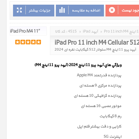
وجود نیست
اضافه به مقایسه
جزئیات بیشتر
»
iPad آیپد
»
4515
کد کالا :
iPad Pro 11 inch M4 Cellular 51
آیپد پرو 11 اینچ M4 سلولار 512 گیگابایت نقره ای 2024
ويژگي هاي آيپد پرو 11 اینچ 2024 (آیپد پرو 11 اینچ M4)
پردازنده قدرتمند Apple M4
پردازنده مرکزی 9 هسته ای
پردازنده گرافیکی 10 هسته ای
موتور عصبی 16 هسته ای
رم 8 گیگابایت
کارایی و دقت بیشتر قلم اپل
اینترنت 5G