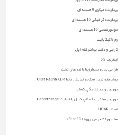
پردازنده قدرتمند Apple M4
پردازنده مرکزی 9 هسته ای
پردازنده گرافیکی 10 هسته ای
موتور عصبی 16 هسته ای
رم 8 گیگابایت
کارایی و دقت بیشتر قلم اپل
اینترنت 5G
طراحی بدنه بسیار زیبا با لبه های تخت
پیشرفته ترین صفحه نمايش دنیا Ultra Retina XDR
دوربين واید 12 مگاپیکسلی
دوربین سلفی 12 مگاپیکسل با قابلیت Center Stage
اسکنر LiDAR
سنسور تشخیص چهره (Face ID)