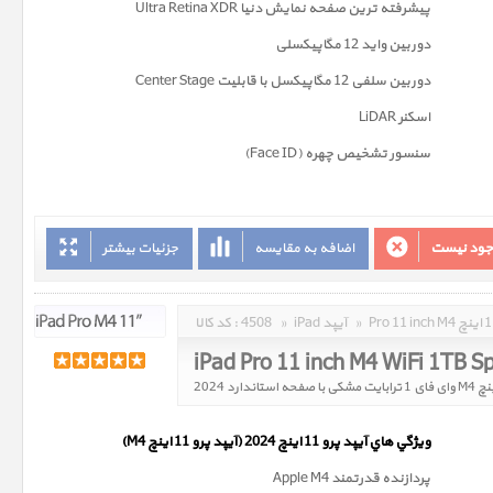
پیشرفته ترین صفحه نمايش دنیا Ultra Retina XDR
دوربين واید 12 مگاپیکسلی
دوربین سلفی 12 مگاپیکسل با قابلیت Center Stage
اسکنر LiDAR
سنسور تشخیص چهره (Face ID)
وجود نیست
اضافه به مقایسه
جزئیات بیشتر
»
iPad آیپد
»
4508
کد کالا :
ويژگي هاي آيپد پرو 11 اینچ 2024 (آیپد پرو 11 اینچ M4)
پردازنده قدرتمند Apple M4