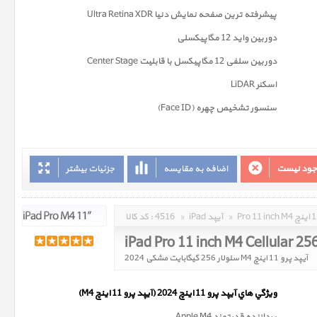
پیشرفته ترین صفحه نمايش دنیا Ultra Retina XDR
دوربين واید 12 مگاپیکسلی
دوربین سلفی 12 مگاپیکسل با قابلیت Center Stage
اسکنر LiDAR
سنسور تشخیص چهره (Face ID)
وجود نیست
اضافه به مقایسه
جزئیات بیشتر
»
iPad آیپد
»
4516
کد کالا :
iPad Pro 11 inch M4 Cellular 2
آیپد پرو 11 اینچ M4 سلولار 256 گیگابایت مشکی 2024
ويژگي هاي آيپد پرو 11 اینچ 2024 (آیپد پرو 11 اینچ M4)