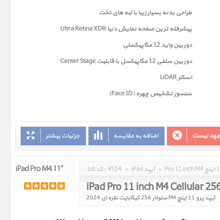
طراحی بدنه بسیار زیبا با لبه های تخت
پیشرفته ترین صفحه نمايش دنیا Ultra Retina XDR
دوربين واید 12 مگاپیکسلی
دوربین سلفی 12 مگاپیکسل با قابلیت Center Stage
اسکنر LiDAR
سنسور تشخیص چهره (Face ID)
وجود نیست
اضافه به مقایسه
جزئیات بیشتر
»
iPad آیپد
»
4514
کد کالا :
iPad Pro 11 inch M4 Cellular 25
آیپد پرو 11 اینچ M4 سلولار 256 گیگابایت نقره ای 2024