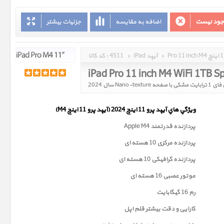
وجود نیست
اضافه به مقایسه
جزئیات بیشتر
»
iPad آیپد
»
4511
کد کالا :
ويژگي هاي آيپد پرو 11 اینچ 2024 (آیپد پرو 11 اینچ M4)
پردازنده قدرتمند Apple M4
پردازنده مرکزی 10 هسته ای
پردازنده گرافیکی 10 هسته ای
موتور عصبی 16 هسته ای
رم 16 گیگابایت
کارایی و دقت بیشتر قلم اپل