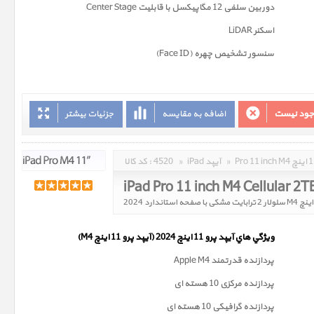
دوربین سلفی 12 مگاپیکسل با قابلیت Center Stage
اسکنر LiDAR
سنسور تشخیص چهره (Face ID)
وجود نیست
اضافه به مقایسه
جزئیات بیشتر
»
iPad آیپد
»
4520
کد کالا :
ويژگي هاي آيپد پرو 11 اینچ 2024 (آیپد پرو 11 اینچ M4)
پردازنده قدرتمند Apple M4
پردازنده مرکزی 10 هسته ای
پردازنده گرافیکی 10 هسته ای