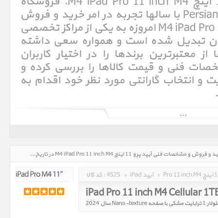
مشخصات فنی آیپد پرو 11 اینچ M4 iPad Pro 11 inch M4. فروشگاه
اینترنتی پرشین اپل Persian Apple با سالها تجربه در امر خرید و فروش
آیپد پرو 11 اینچ M4 iPad Pro 11 inch M4 امروزه به یکی از مراکز تخصصی
ان تبدیل شده است و همواره سعی داشته
ز معتبرترین برندها را در اختیار کاربران
خصات فنی و قیمت کالاها را بررسی کرده و
و انتخاب گارانتی مورد نظر خود اقدام به
آی‌پد (به انگلیسی: iPad)‏ یک لوح‌رایانهٔ ساخت شرکت اپل است. این رایانه که از سیستم عامل IOS بهره می‌برد، تنها دارای یک
صفحهٔ نمایشگر چند لمسی ۹٫۷ اینچی با دقت بالا است و کاربری آن با انگشتان دست امکان‌پذیر است.[۱] آی‌پد برای نخستین بار در
آیپد پرو 11 اینچ M4 iPad Pro 11 inch M4، قیمت روز خرید و فروش و مشخصات فنی آیپد پرو 11 اینچ M4 iPad Pro 11 inch M4 در تاریخ : 1405/05/18 - ساعت : 01:39
»
iPad آیپد
»
4525
کد کالا :