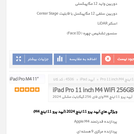
دوربين واید 12 مگاپیکسلی
دوربین سلفی 12 مگاپیکسل با قابلیت Center Stage
اسکنر LiDAR
سنسور تشخیص چهره (Face ID)
وجود نیست
اضافه به مقایسه
جزئیات بیشتر
»
iPad آیپد
»
4506
کد کالا :
iPad Pro 11 inch M4 WiFi 256G
آیپد پرو 11 اینچ M4 وای فای 256 گیگابایت مشکی 2024
ويژگي هاي آيپد پرو 11 اینچ 2024 (آیپد پرو 11 اینچ M4)
پردازنده قدرتمند Apple M4
پردازنده مرکزی 9 هسته ای