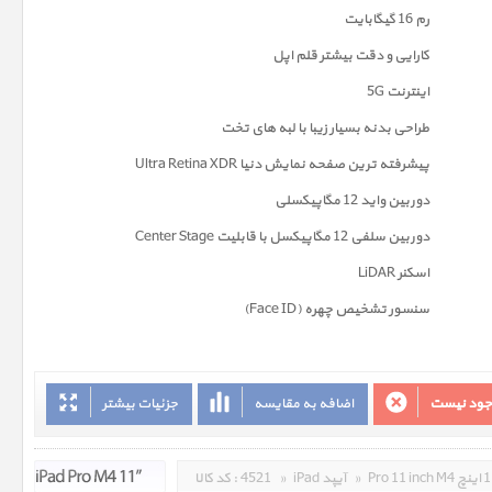
رم 16 گیگابایت
کارایی و دقت بیشتر قلم اپل
اینترنت 5G
طراحی بدنه بسیار زیبا با لبه های تخت
پیشرفته ترین صفحه نمايش دنیا Ultra Retina XDR
دوربين واید 12 مگاپیکسلی
دوربین سلفی 12 مگاپیکسل با قابلیت Center Stage
اسکنر LiDAR
سنسور تشخیص چهره (Face ID)
وجود نیست
اضافه به مقایسه
جزئیات بیشتر
»
iPad آیپد
»
4521
کد کالا :