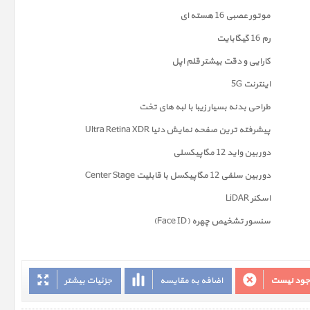
موتور عصبی 16 هسته ای
رم 16 گیگابایت
کارایی و دقت بیشتر قلم اپل
اینترنت 5G
طراحی بدنه بسیار زیبا با لبه های تخت
پیشرفته ترین صفحه نمايش دنیا Ultra Retina XDR
دوربين واید 12 مگاپیکسلی
دوربین سلفی 12 مگاپیکسل با قابلیت Center Stage
اسکنر LiDAR
سنسور تشخیص چهره (Face ID)
وجود نیست
اضافه به مقایسه
جزئیات بیشتر