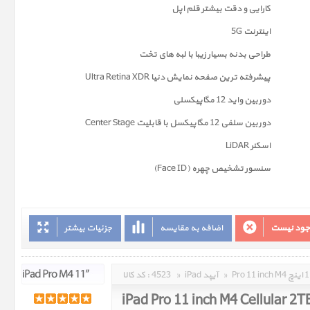
کارایی و دقت بیشتر قلم اپل
اینترنت 5G
طراحی بدنه بسیار زیبا با لبه های تخت
پیشرفته ترین صفحه نمايش دنیا Ultra Retina XDR
دوربين واید 12 مگاپیکسلی
دوربین سلفی 12 مگاپیکسل با قابلیت Center Stage
اسکنر LiDAR
سنسور تشخیص چهره (Face ID)
وجود نیست
اضافه به مقایسه
جزئیات بیشتر
»
iPad آیپد
»
4523
کد کالا :