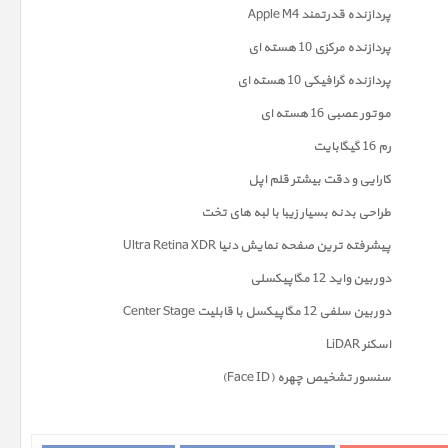
پردازنده قدرتمند Apple M4
پردازنده مرکزی 10 هسته ای
پردازنده گرافیکی 10 هسته ای
موتور عصبی 16 هسته ای
رم 16 گیگابایت
کارایی و دقت بیشتر قلم اپل
طراحی بدنه بسیار زیبا با لبه های تخت
پیشرفته ترین صفحه نمايش دنیا Ultra Retina XDR
دوربين واید 12 مگاپیکسلی
دوربین سلفی 12 مگاپیکسل با قابلیت Center Stage
اسکنر LiDAR
سنسور تشخیص چهره (Face ID)