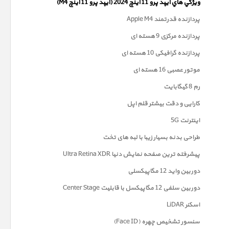
ويژگي هاي آيپد پرو 11 اینچ 2024 (آیپد پرو 11 اینچ M4)
پردازنده قدرتمند Apple M4
پردازنده مرکزی 9 هسته ای
پردازنده گرافیکی 10 هسته ای
موتور عصبی 16 هسته ای
رم 8 گیگابایت
کارایی و دقت بیشتر قلم اپل
اینترنت 5G
طراحی بدنه بسیار زیبا با لبه های تخت
پیشرفته ترین صفحه نمايش دنیا Ultra Retina XDR
دوربين واید 12 مگاپیکسلی
دوربین سلفی 12 مگاپیکسل با قابلیت Center Stage
اسکنر LiDAR
سنسور تشخیص چهره (Face ID)