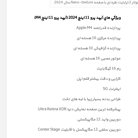
ويژگي هاي آيپد پرو 11 اینچ 2024 (آیپد پرو 11 اینچ M4)
پردازنده قدرتمند Apple M4
پردازنده مرکزی 10 هسته ای
پردازنده گرافیکی 10 هسته ای
موتور عصبی 16 هسته ای
رم 16 گیگابایت
کارایی و دقت بیشتر قلم اپل
اینترنت 5G
طراحی بدنه بسیار زیبا با لبه های تخت
پیشرفته ترین صفحه نمايش دنیا Ultra Retina XDR
دوربين واید 12 مگاپیکسلی
دوربین سلفی 12 مگاپیکسل با قابلیت Center Stage