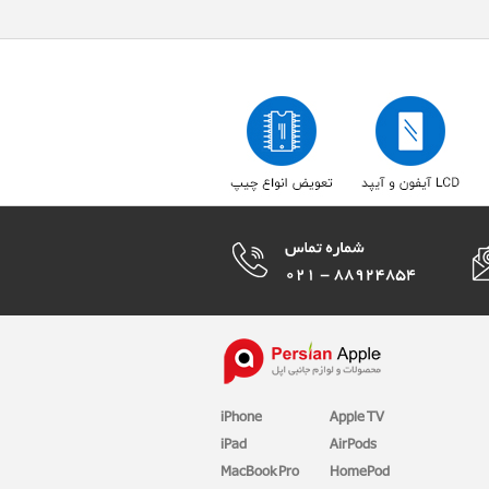
iPhone
Apple TV
iPad
AirPods
MacBook Pro
HomePod