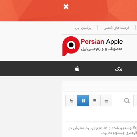
|
|
فرصت های شغلی
پرشین اپل
عبارت AirPods در بین کالاهای گروه صدا هندزفری بلوتوث Sound Bluetooth Headset جستجو شده و کالاهای زیر به نمایش در
قیقتری جستجو نمائید.