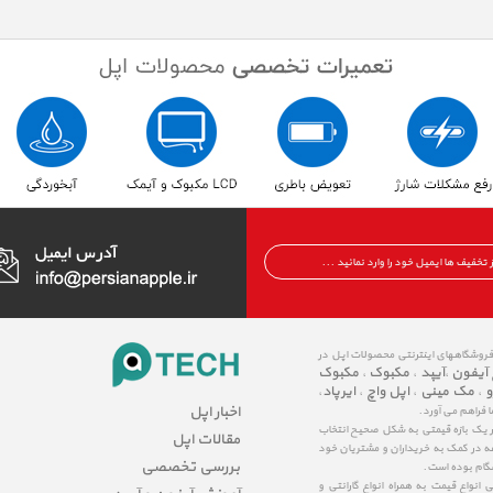
 فروشگاههای اینترنتی محصولات اپل در
 آیفون
آیپد
مکبوک
مکبوک
،
،
،
و
مک مینی
اپل واچ
ایرپاد
،
،
،
،
اخبار اپل
ا فراهم می آورد.
در یک بازه قیمتی به شکل صحیح انتخاب
مقالات اپل
عه در کمک به خریداران و مشتریان خود
بررسی تخصصی
شگام بوده است.
نواع قیمت به همراه انواع گارانتی و