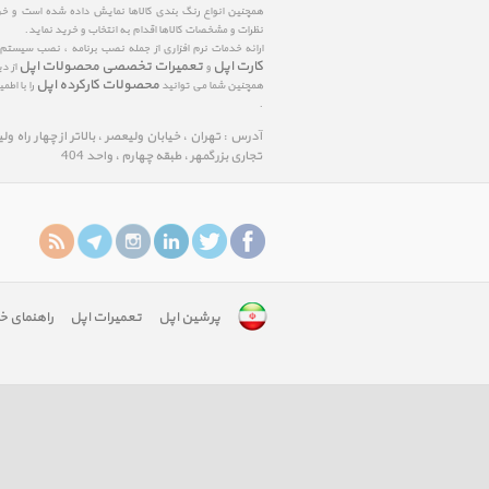
همچنین انواع رنگ بندی کالاها نمایش داده شده است و خرید
نظرات و مشخصات کالاها اقدام به انتخاب و خرید نماید.
ارائه خدمات نرم افزاری از جمله نصب برنامه ، نصب سیستم
کارت اپل
تعمیرات تخصصی محصولات اپل
و
از د
محصولات کارکرده اپل
همچنین شما می توانید
را با اط
.
آدرس : تهران ، خیابان ولیعصر ، بالاتر از چهار راه و
تجاری بزرگمهر ، طبقه چهارم ، واحد 404
پرشین اپل
تعمیرات اپل
راهنمای خ
google-
site-
verification:
googlefa8888edfd75c488.html
google-