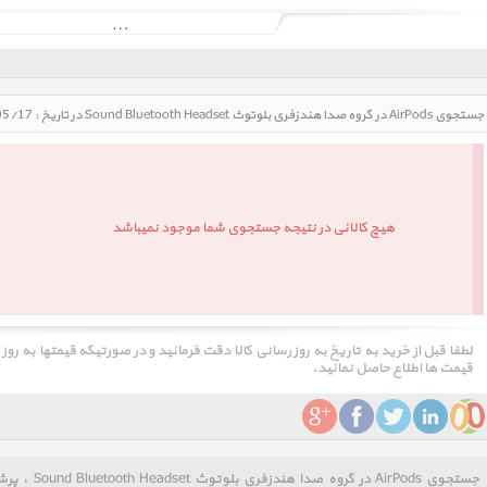
جستجوی AirPods در گروه صدا هندزفری بلوتوث Sound Bluetooth Headset در تاریخ : 1405/05/17 - ساعت : 14:35
هیچ کالائی در نتیجه جستجوی شما موجود نمیباشد
لطفا قبل از خرید به تاریخ به روز رسانی کالا دقت فرمائید و در صورتیکه قیمتها به روز
قیمت ها اطلاع حاصل نمائید.