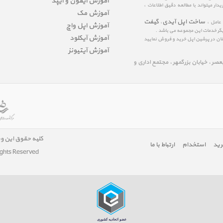
آموزش آیفون و آیپد
ار میتواند با مطالعه دقیق اطلاعات ،
آموزش مک
ساخت اپل آیدی
گیفت
 عامل ،
،
آموزش اپل واچ
یگر خدمات این مجموعه می باشد .
آموزش آیکلود
مینان در پرشین اپل خرید و فروش نمایید
آموزش آیتیونز
لیعصر ، خیابان بزرگمهر ، مجتمع اداری و
کلیه حقوق این و
رید
استخدام
ارتباط با ما
ights Reserved