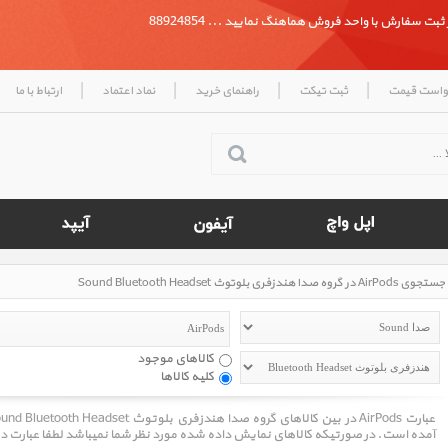
بت سفارش با واحد فروش هماهنگ نمایید ... 88924854
|
|
|
|
واست قیمت
ثبت تیکت
راهنمای خرید
نماد اعتماد
ارتباط با ما
جستجوی AirPods در گروه صدا هندزفری بلوتوث Sound Bluetooth Headset
کالاهای موجود
کلیه کالاها
آمده است. در صورتیکه کالاهای نمایش داده شده مورد نظر شما نمیباشد لطفا عبارت د