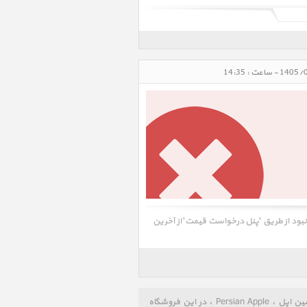
 نبود از طریق 'پنل درخواست قیمت' از آخرین
جستجوی AirPods در گروه صدا هندزفری بلوتوث Sound Bluetooth Headset ، پرشین اپل ، Persian Apple ، در این فروشگاه