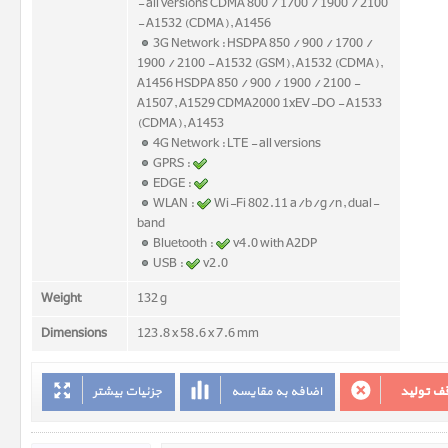
- all versions CDMA 800 / 1700 / 1900 / 2100
- A1532 (CDMA), A1456
3G Network : HSDPA 850 / 900 / 1700 /
1900 / 2100 - A1532 (GSM), A1532 (CDMA),
A1456 HSDPA 850 / 900 / 1900 / 2100 -
A1507, A1529 CDMA2000 1xEV-DO - A1533
(CDMA), A1453
4G Network : LTE - all versions
GPRS :
EDGE :
WLAN :
Wi-Fi 802.11 a/b/g/n, dual-
band
Bluetooth :
v4.0 with A2DP
USB :
v2.0
Weight
132 g
Dimensions
123.8 x 58.6 x 7.6 mm
ف تولید
اضافه به مقایسه
جزئیات بیشتر