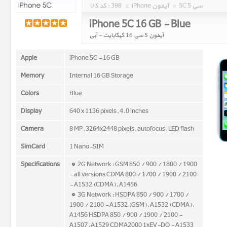
5C 5 سی
»
iPhone آیفون
»
398
کد کالا :
iPhone 5C 16 GB - Blue
آیفون 5 سی 16 گیگابایت - آبی
Apple
iPhone 5C - 16 GB
Memory
Internal 16 GB Storage
Colors
Blue
Display
640 x 1136 pixels, 4.0 inches
Camera
8 MP, 3264x2448 pixels, autofocus, LED flash
SimCard
1 Nano-SIM
Specifications
2G Network : GSM 850 / 900 / 1800 / 1900
- all versions CDMA 800 / 1700 / 1900 / 2100
- A1532 (CDMA), A1456
3G Network : HSDPA 850 / 900 / 1700 /
1900 / 2100 - A1532 (GSM), A1532 (CDMA),
A1456 HSDPA 850 / 900 / 1900 / 2100 -
A1507, A1529 CDMA2000 1xEV-DO - A1533