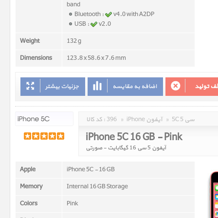
band
Bluetooth :
v4.0 with A2DP
USB :
v2.0
Weight
132 g
Dimensions
123.8 x 58.6 x 7.6 mm
ف تولید
اضافه به مقایسه
جزئیات بیشتر
5C 5 سی
»
iPhone آیفون
»
396
کد کالا :
iPhone 5C 16 GB - Pink
آیفون 5 سی 16 گیگابایت - صورتی
Apple
iPhone 5C - 16 GB
Memory
Internal 16 GB Storage
Colors
Pink