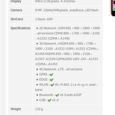
Display
640 x 1136 pixels, 4.0 inches
Camera
8 MP, 3264x2448 pixels, autofocus, LED flash
SimCard
1 Nano-SIM
Specifications
2G Network : GSM 850 / 900 / 1800 / 1900
- all versions CDMA 800 / 1700 / 1900 / 2100
- A1532 (CDMA), A1456
3G Network : HSDPA 850 / 900 / 1700 /
1900 / 2100 - A1532 (GSM), A1532 (CDMA),
A1456 HSDPA 850 / 900 / 1900 / 2100 -
A1507, A1529 CDMA2000 1xEV-DO - A1533
(CDMA), A1453
4G Network : LTE - all versions
GPRS :
EDGE :
WLAN :
Wi-Fi 802.11 a/b/g/n, dual-
band
Bluetooth :
v4.0 with A2DP
USB :
v2.0
Weight
132 g