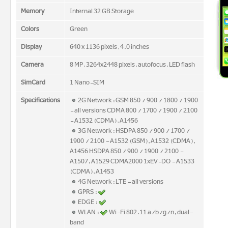
Memory
Internal 32 GB Storage
Colors
Green
Display
640 x 1136 pixels, 4.0 inches
Camera
8 MP, 3264x2448 pixels, autofocus, LED flash
SimCard
1 Nano-SIM
Specifications
2G Network : GSM 850 / 900 / 1800 / 1900
- all versions CDMA 800 / 1700 / 1900 / 2100
- A1532 (CDMA), A1456
3G Network : HSDPA 850 / 900 / 1700 /
1900 / 2100 - A1532 (GSM), A1532 (CDMA),
A1456 HSDPA 850 / 900 / 1900 / 2100 -
A1507, A1529 CDMA2000 1xEV-DO - A1533
(CDMA), A1453
4G Network : LTE - all versions
GPRS :
EDGE :
WLAN :
Wi-Fi 802.11 a/b/g/n, dual-
band