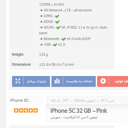
(CDMA), A1453
4G Network : LTE - all versions
GPRS :
EDGE :
WLAN :
Wi-Fi 802.11 a/b/g/n, dual-
band
Bluetooth :
v4.0 with A2DP
USB :
v2.0
Weight
132 g
Dimensions
123.8 x 58.6 x 7.6 mm
ف تولید
اضافه به مقایسه
جزئیات بیشتر
5C 5 سی
»
iPhone آیفون
»
397
کد کالا :
iPhone 5C 32 GB - Pink
آیفون 5 سی 32 گیگابایت - صورتی