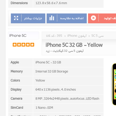
Dimensions
123.8 x 58.6 x 7.6 mm
ف تولید
اضافه به مقایسه
جزئیات بیشتر
5C 5 سی
»
iPhone آیفون
»
395
کد کالا :
iPhone 5C 32 GB - Yellow
آیفون 5 سی 32 گیگابایت - زرد
Apple
iPhone 5C - 32 GB
Memory
Internal 32 GB Storage
Colors
Yellow
Display
640 x 1136 pixels, 4.0 inches
Camera
8 MP, 3264x2448 pixels, autofocus, LED flash
SimCard
1 Nano-SIM