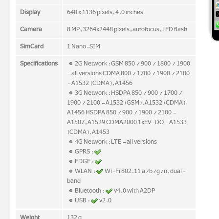
Display
640 x 1136 pixels, 4.0 inches
Camera
8 MP, 3264x2448 pixels, autofocus, LED flash
SimCard
1 Nano-SIM
Specifications
2G Network : GSM 850 / 900 / 1800 / 1900
- all versions CDMA 800 / 1700 / 1900 / 2100
- A1532 (CDMA), A1456
3G Network : HSDPA 850 / 900 / 1700 /
1900 / 2100 - A1532 (GSM), A1532 (CDMA),
A1456 HSDPA 850 / 900 / 1900 / 2100 -
A1507, A1529 CDMA2000 1xEV-DO - A1533
(CDMA), A1453
4G Network : LTE - all versions
GPRS :
EDGE :
WLAN :
Wi-Fi 802.11 a/b/g/n, dual-
band
Bluetooth :
v4.0 with A2DP
USB :
v2.0
Weight
132 g