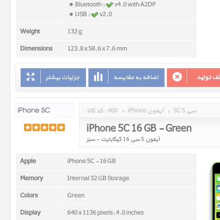
Bluetooth :
v4.0 with A2DP
USB :
v2.0
Weight
132 g
Dimensions
123.8 x 58.6 x 7.6 mm
ف تولید
اضافه به مقایسه
جزئیات بیشتر
5C 5 سی
»
iPhone آیفون
»
400
کد کالا :
iPhone 5C 16 GB - Green
آیفون 5 سی 16 گیگابایت - سبز
Apple
iPhone 5C - 16 GB
Memory
Internal 32 GB Storage
Colors
Green
Display
640 x 1136 pixels, 4.0 inches