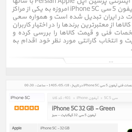
5 سی iPhone 5C. فروشگاه اینترنتی پرشین اپل Persian Apple با سالها
تجربه در امر خرید و فروش آیفون 5 سی iPhone 5C امروزه به یکی از مراکز
در ایران تبدیل شده است و همواره سعی
ها از معتبرترین برندها را در اختیار کاربران
خصات فنی و قیمت کالاها را بررسی کرده و
و انتخاب گارانتی مورد نظر خود اقدام به
آی‌فون (به انگلیسی: iPhone)‏ یک گوشی هوشمند تلفن همراه است که در روز ۹ ژانویه ۲۰۰۷ (۱۹دی۱۳۸۵) توسط استیو جابز، مدیر
عامل وقت شرکت اپل معرفی شد. آی‌فون صفحه‌کلید ندارد و فقط از یک کلید home برخوردار است که با فشردن آن کاربر به صفحه
بهره می‌گیرد، که می‌توان با آن تایپ کرد، شماره گرفت و برنامه‌های گوناگون
مبتنی بر وب و سیستم‌عامل iOS، را اجرا کرد. آی‌فون دارای یک صفحه نمایش ۳٫۵ اینچی است، ارتفاع آن ۴٫۵ اینچ، عرض آن ۳٫۴
اینچ و ضخامتش ۰٫۵اینچ است. سیستم‌عامل این گوشی بر مبنای مک اواس است و iOS نام دارد. آی‌فون از مرورگر وب سافاری -
5C 5 سی
»
iPhone آیفون
»
401
کد کالا :
iPhone 5C 32 GB - Green
آیفون 5 سی 32 گیگابایت - سبز
Apple
iPhone 5C - 32 GB