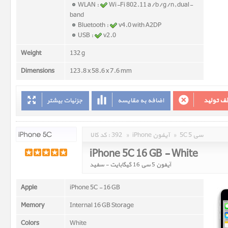
WLAN :
Wi-Fi 802.11 a/b/g/n, dual-
band
Bluetooth :
v4.0 with A2DP
USB :
v2.0
Weight
132 g
Dimensions
123.8 x 58.6 x 7.6 mm
ف تولید
اضافه به مقایسه
جزئیات بیشتر
5C 5 سی
»
iPhone آیفون
»
392
کد کالا :
iPhone 5C 16 GB - White
آیفون 5 سی 16 گیگابایت - سفید
Apple
iPhone 5C - 16 GB
Memory
Internal 16 GB Storage
Colors
White