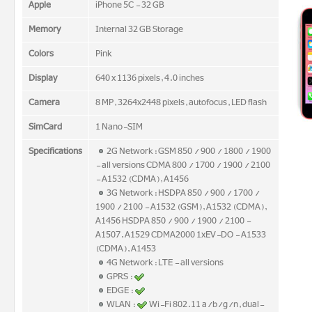
Apple
iPhone 5C - 32 GB
Memory
Internal 32 GB Storage
Colors
Pink
Display
640 x 1136 pixels, 4.0 inches
Camera
8 MP, 3264x2448 pixels, autofocus, LED flash
SimCard
1 Nano-SIM
Specifications
2G Network : GSM 850 / 900 / 1800 / 1900
- all versions CDMA 800 / 1700 / 1900 / 2100
- A1532 (CDMA), A1456
3G Network : HSDPA 850 / 900 / 1700 /
1900 / 2100 - A1532 (GSM), A1532 (CDMA),
A1456 HSDPA 850 / 900 / 1900 / 2100 -
A1507, A1529 CDMA2000 1xEV-DO - A1533
(CDMA), A1453
4G Network : LTE - all versions
GPRS :
EDGE :
WLAN :
Wi-Fi 802.11 a/b/g/n, dual-