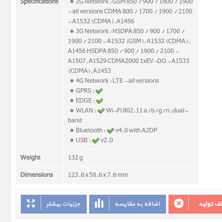
Specifications
2G Network : GSM 850 / 900 / 1800 / 1900
- all versions CDMA 800 / 1700 / 1900 / 2100
- A1532 (CDMA), A1456
3G Network : HSDPA 850 / 900 / 1700 /
1900 / 2100 - A1532 (GSM), A1532 (CDMA),
A1456 HSDPA 850 / 900 / 1900 / 2100 -
A1507, A1529 CDMA2000 1xEV-DO - A1533
(CDMA), A1453
4G Network : LTE - all versions
GPRS :
EDGE :
WLAN :
Wi-Fi 802.11 a/b/g/n, dual-
band
Bluetooth :
v4.0 with A2DP
USB :
v2.0
Weight
132 g
Dimensions
123.8 x 58.6 x 7.6 mm
ف تولید
اضافه به مقایسه
جزئیات بیشتر