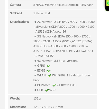
Camera
8 MP, 3264x2448 pixels, autofocus, LED flash
SimCard
1 Nano-SIM
Specifications
2G Network : GSM 850 / 900 / 1800 / 1900
- all versions CDMA 800 / 1700 / 1900 / 2100
- A1532 (CDMA), A1456
3G Network : HSDPA 850 / 900 / 1700 /
1900 / 2100 - A1532 (GSM), A1532 (CDMA),
A1456 HSDPA 850 / 900 / 1900 / 2100 -
A1507, A1529 CDMA2000 1xEV-DO - A1533
(CDMA), A1453
4G Network : LTE - all versions
GPRS :
EDGE :
WLAN :
Wi-Fi 802.11 a/b/g/n, dual-
band
Bluetooth :
v4.0 with A2DP
USB :
v2.0
Weight
132 g
Dimensions
123.8 x 58.6 x 7.6 mm