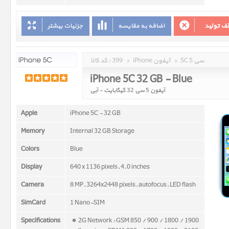
ف تولید
اضافه به مقایسه
جزئیات بیشتر
5C 5 سی
»
iPhone آیفون
»
399
کد کالا :
iPhone 5C 32 GB - Blue
آیفون 5 سی 32 گیگابایت - آبی
Apple
iPhone 5C - 32 GB
Memory
Internal 32 GB Storage
Colors
Blue
Display
640 x 1136 pixels, 4.0 inches
Camera
8 MP, 3264x2448 pixels, autofocus, LED flash
SimCard
1 Nano-SIM
Specifications
2G Network : GSM 850 / 900 / 1800 / 1900