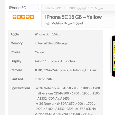
5C 5 سی
»
iPhone آیفون
»
394
کد کالا :
iPhone 5C 16 GB - Yellow
آیفون 5 سی 16 گیگابایت - زرد
Apple
iPhone 5C - 16 GB
Memory
Internal 16 GB Storage
Colors
Yellow
Display
640 x 1136 pixels, 4.0 inches
Camera
8 MP, 3264x2448 pixels, autofocus, LED flash
SimCard
1 Nano-SIM
Specifications
2G Network : GSM 850 / 900 / 1800 / 1900
- all versions CDMA 800 / 1700 / 1900 / 2100
- A1532 (CDMA), A1456
3G Network : HSDPA 850 / 900 / 1700 /
1900 / 2100 - A1532 (GSM), A1532 (CDMA),
A1456 HSDPA 850 / 900 / 1900 / 2100 -