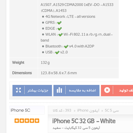
A1507, A1529 CDMA2000 1xEV-DO - A1533
(CDMA), A1453
4G Network : LTE - all versions
GPRS :
EDGE :
WLAN :
Wi-Fi 802.11 a/b/g/n, dual-
band
Bluetooth :
v4.0 with A2DP
USB :
v2.0
Weight
132 g
Dimensions
123.8 x 58.6 x 7.6 mm
ف تولید
اضافه به مقایسه
جزئیات بیشتر
5C 5 سی
»
iPhone آیفون
»
393
کد کالا :
iPhone 5C 32 GB - White
آیفون 5 سی 32 گیگابایت - سفید