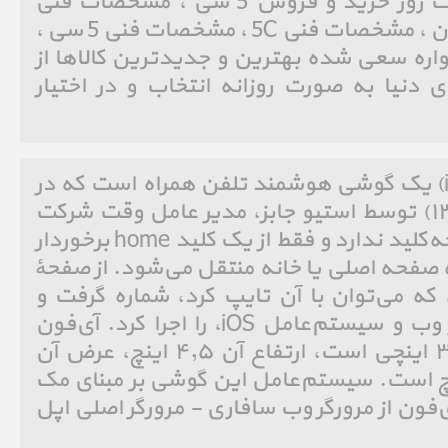
روز خرید و فروش 5C ، قیمت روز خرید و فروش 5 سی ، مشخصات فنی
iPhone ، مشخصات فنی آیفون ، مشخصات فنی 5C ، مشخصات فنی 5 سی ،
واره سعی شده بهترین و جدیدترین کالاها از
 دنیا به صورت روزانه انتخاب و در اختیار
آی‌فون (به انگلیسی: iPhone)‏ یک گوشی هوشمند تلفن همراه است که در
روز ۹ ژانویه ۲۰۰۷ (۱۹دی۱۳۸۵) توسط استیو جابز، مدیر عامل وقت شرکت
اپل معرفی شد. آی‌فون صفحه‌کلید ندارد و فقط از یک کلید home برخوردار
 صفحه اصلی یا خانه منتقل می‌شود. از صفحهٔ
ه می‌توان با آن تایپ کرد، شماره گرفت و
برنامه‌های گوناگون مبتنی بر وب و سیستم‌عامل iOS، را اجرا کرد. آی‌فون
دارای یک صفحه نمایش ۳٫۵ اینچی است، ارتفاع آن ۴٫۵ اینچ، عرض آن
اینچ و ضخامتش ۰٫۵اینچ است. سیستم‌عامل این گوشی بر مبنای مک
 نام دارد. آی‌فون از مرورگر وب سافاری - مرورگر اصلی اپل