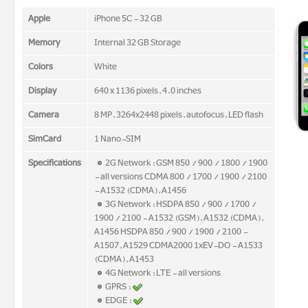
Apple
iPhone 5C - 32 GB
Memory
Internal 32 GB Storage
Colors
White
Display
640 x 1136 pixels, 4.0 inches
Camera
8 MP, 3264x2448 pixels, autofocus, LED flash
SimCard
1 Nano-SIM
Specifications
2G Network : GSM 850 / 900 / 1800 / 1900
- all versions CDMA 800 / 1700 / 1900 / 2100
- A1532 (CDMA), A1456
3G Network : HSDPA 850 / 900 / 1700 /
1900 / 2100 - A1532 (GSM), A1532 (CDMA),
A1456 HSDPA 850 / 900 / 1900 / 2100 -
A1507, A1529 CDMA2000 1xEV-DO - A1533
(CDMA), A1453
4G Network : LTE - all versions
GPRS :
EDGE :