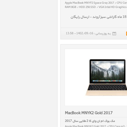
Apple MacBook MNYF2 Space Gray 2017 / CPU Core
RAM 8GB / HDD 256 SSD / VGA Intel HD Graphics 6
Retina / W 0.92 kg
به روز رسانی : 1402/09/16 - 13:58
MacBook MNYK2 Gold 2017
مک بوک ام ان وای کا 2 طلایی سال 2017
Apple MacBook MNYK2 Gold 2017 / CPU Core m3 ,