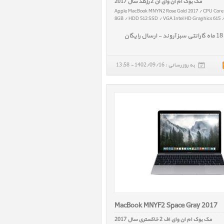
مک بوک ام ان وای ان 2 رزگلد سال 2017
Apple MacBook MNYN2 Rose Gold 2017 / CPU Core i
8GB / HDD 512 SSD / VGA Intel HD Graphics 615 / 
/ W 0.92 kg
به روز رسانی : 1402/09/16 - 13:58
MacBook MNYF2 Space Gray 2017
مک بوک ام ان وای اف 2 خاکستری سال 2017