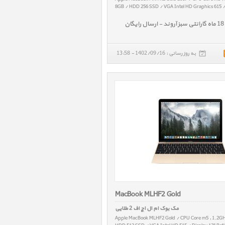
8GB / HDD 256 SSD / VGA Intel HD Graphics 615 / 
/ W 0.92 kg
به روز رسانی : 1402/09/16 - 13:58
MacBook MLHF2 Gold
مک بوک ام ال اچ اف 2 طلایی
Apple MacBook MLHF2 Gold / CPU Core m5 , 1.2G