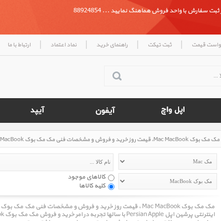
بت سفارش با واحد فروش هماهنگ نمایید ... 88924854
|
|
|
|
واست قیمت
ثبت تیکت
راهنمای خرید
نماد اعتماد
ارتباط با ما
مک مک بوک Mac MacBook، قیمت روز خرید و فروش و مشخصات فنی مک مک بوک Mac MacBook، نمایش شبکه ای
کالاهای موجود
کلیه کالاها