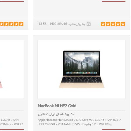
به روز رسانی : 1402/09/16 - 13:58
MacBook MLHE2 Gold
مک بوک ام ال اچ ای 2 طلایی
, 1.2GHz / RAM
Apple MacBook MLHE2 Gold / CPU Core m3 , 1.1GHz / RAM 8GB /
2" Retina / W 0.92
HDD 256 SSD / VGA Intel HD 515 / Display 12" / W 0.92 kg