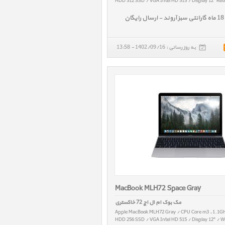
HDD 512 SSD / VGA Intel HD 515 / Display 12" Ret
به روز رسانی : 1402/09/16 - 13:58
MacBook MLH72 Space Gray
مک بوک ام ال اچ 72 خاکستری
Apple MacBook MLH72 Gray / CPU Core m3 , 1.1G
HDD 256 SSD / VGA Intel HD 515 / Display 12" / W