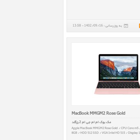
به روز رسانی : 1402/09/16 - 13:58
MacBook MMGM2 Rose Gold
مک بوک ام ام جی ام 2 رزگلد
Apple MacBook MMGM2 Rose Gold / CPU Core m5 
8GB / HDD 512 SSD / VGA Intel HD 515 / Display 1
kg