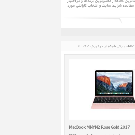
کالاها از معتبرترین برندها را در اختیار
مطالعه شرایط سایت و انتخاب گارانتی مورد
مک مک بوک Mac MacBook، قیمت روز خرید و فروش و مشخصات فنی مک مک بوک Mac MacBook، نمایش شبکه ای در تاریخ : 1405/05/17 - ساعت : 19:01
MacBook MNYN2 Rose Gold 2017