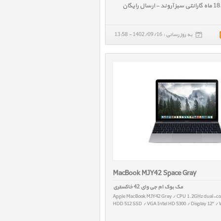
به روز رسانی : 1402/09/16 - 13:58
MacBook MJY42 Space Gray
مک بوک ام جی وای 42 خاکستری
Apple MacBook MJY42 Gray / CPU 1.2GHz dual-co
HDD 512 SSD / VGA Intel HD 5300 / Display 12" / 