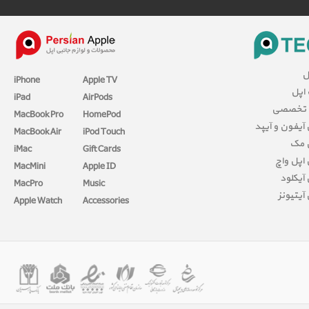
ل
iPhone
Apple TV
 اپل
iPad
AirPods
 تخصصی
MacBook Pro
HomePod
آیفون و آیپد
MacBook Air
iPod Touch
 مک
iMac
Gift Cards
اپل واچ
MacMini
Apple ID
آیکلود
MacPro
Music
آیتیونز
Apple Watch
Accessories