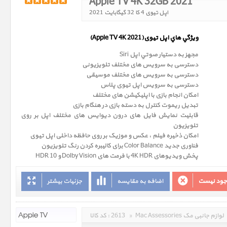
Apple TV 4K 32GB 2021
اپل تیوی 4 کا 32 گیگابایت 2021
(Apple TV 4K 2021)ويژگي هاي اپل تیوی
مجهز به دستيار صوتي اپل Siri
دسترسی به سرویس های مختلف تلویزیونی
دسترسی به سرویس های مختلف موسیقی
دسترسی به سرویس اپل تیوی پلاس
امکان انجام بازی با اپلیکیشن های مختلف
تبدیل ریموت کنترل به دسته بازی در هنگام بازی
قابلیت نمایش فایل های درون دیوایس های مختلف اپل بر روی
تلویزیون
امکان ذخیره فیلم ، عکس و موزیک بر روی حافظه داخلی اپل تیوی
فناوری جدید Color Balance برای کالیبره کردن رنگ تلویزیون
پخش ویدیوهای 4K HDR با فرمت های Dolby Vision و HDR 10
وجود نیست
اضافه به مقایسه
جزئیات بیشتر
Mac Assessories لوازم جانبی مک
»
2613
کد کالا :