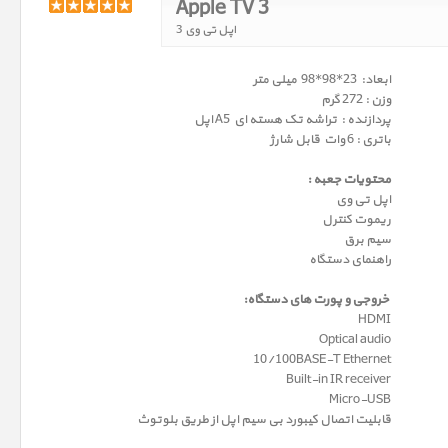
Apple TV 3
اپل تی وی 3
ابعاد: 23*98*98 میلی متر
وزن : 272 گرم
پردازنده : تراشه تک هسته ای A5 اپل
باتری : 6 وات قابل شارژ
محتویات جعبه :
اپل تی وی
ریموت کنترل
سیم برق
راهنمای دستگاه
خروجی و پورت های دستگاه:
HDMI
Optical audio
10/100BASE-T Ethernet
Built-in IR receiver
Micro-USB
قابلیت اتصال کیبورد بی سیم اپل از طریق بلوتوث