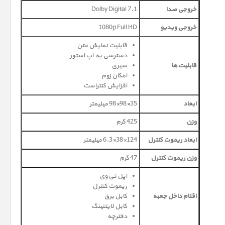
خروجی صدا
Dolby Digital 7.1
خروجی ویدیو
1080p Full HD
قابلیت نمایش متن
دسترسی به اپ استور
قابلیت ها
سیری
امکان زوم
افزایش کنتراست
ابعاد
35×98×98 میلیمتر
وزن
425 گرم
ابعاد ریموت کنترل
124×38×6.3 میلیمتر
وزن ریموت کنترل
47 گرم
اپل تی وی
ریموت کنترل
اقلام داخل جعبه
کابل برق
کابل لایتنینگ
دفترچه