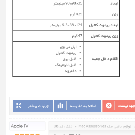
ابعاد
35×98×98 میلیمتر
وزن
425 گرم
ابعاد ریموت کنترل
124×38×6.3 میلیمتر
وزن ریموت کنترل
47 گرم
اپل تی وی
ریموت کنترل
اقلام داخل جعبه
کابل برق
کابل لایتنینگ
دفترچه
وجود نیست
اضافه به مقایسه
جزئیات بیشتر
Mac Assessories لوازم جانبی مک
»
223
کد کالا :