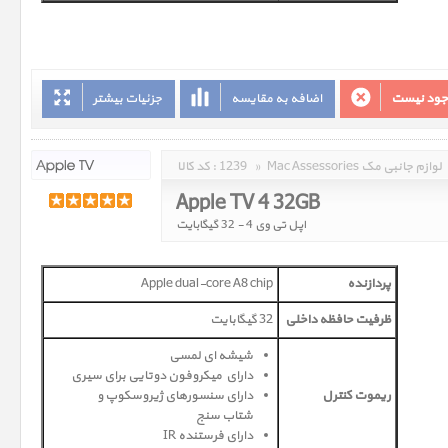
وجود نیست
اضافه به مقایسه
جزئیات بیشتر
Mac Assessories لوازم جانبی مک
»
1239
کد کالا :
Apple TV 4 32GB
اپل تی وی 4 - 32 گیگابایت
پردازنده
Apple dual-core A8 chip
ظرفیت حافظه داخلی
32 گیگابایت
شیشه ای لمسی
دارای میکروفون دوتایی برای سیری
ریموت کنترل
دارای سنسورهای ژیروسکوپ و
شتاب سنج
دارای فرستنده
IR