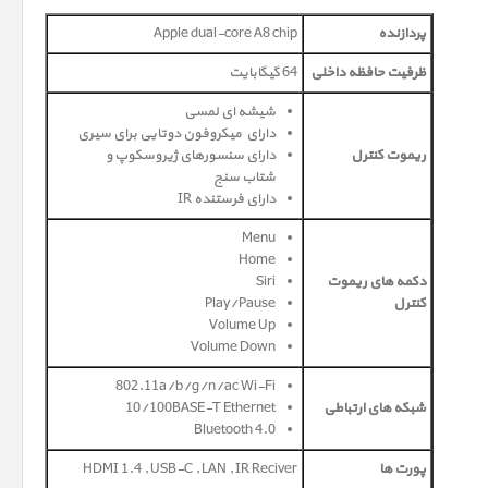
پردازنده
Apple dual-core A8 chip
ظرفیت حافظه داخلی
64 گیگابایت
شیشه ای لمسی
دارای میکروفون دوتایی برای سیری
ریموت کنترل
دارای سنسورهای ژیروسکوپ و
شتاب سنج
دارای فرستنده
IR
Menu
Home
دکمه های ریموت
Siri
کنترل
Play/Pause
Volume Up
Volume Down
802.11a/b/g/n/ac Wi-Fi
شبکه های ارتباطی
10/100BASE-T Ethernet
Bluetooth 4.0
پورت ها
HDMI 1.4 , USB-C , LAN , IR Reciver