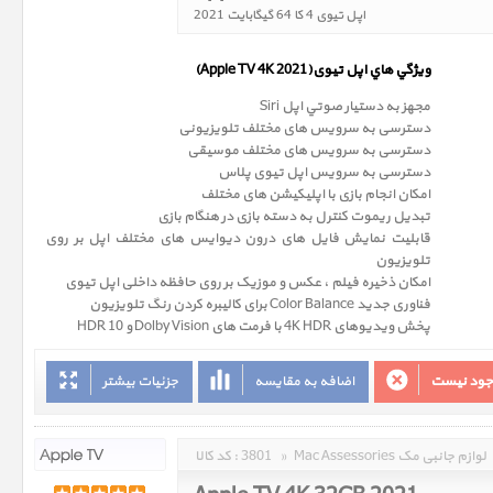
اپل تیوی 4 کا 64 گیگابایت 2021
(Apple TV 4K 2021)ويژگي هاي اپل تیوی
مجهز به دستيار صوتي اپل Siri
دسترسی به سرویس های مختلف تلویزیونی
دسترسی به سرویس های مختلف موسیقی
دسترسی به سرویس اپل تیوی پلاس
امکان انجام بازی با اپلیکیشن های مختلف
تبدیل ریموت کنترل به دسته بازی در هنگام بازی
قابلیت نمایش فایل های درون دیوایس های مختلف اپل بر روی
تلویزیون
امکان ذخیره فیلم ، عکس و موزیک بر روی حافظه داخلی اپل تیوی
فناوری جدید Color Balance برای کالیبره کردن رنگ تلویزیون
پخش ویدیوهای 4K HDR با فرمت های Dolby Vision و HDR 10
وجود نیست
اضافه به مقایسه
جزئیات بیشتر
Mac Assessories لوازم جانبی مک
»
3801
کد کالا :