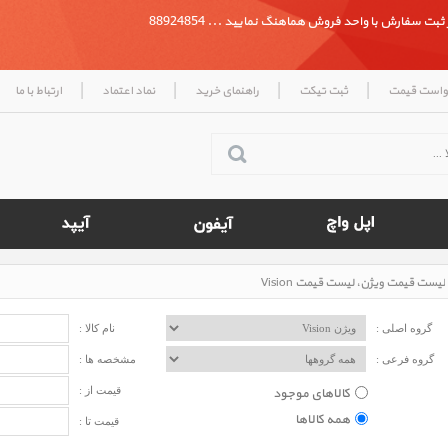
بت سفارش با واحد فروش هماهنگ نمایید ... 88924854
|
|
|
|
واست قیمت
ثبت تیکت
راهنمای خرید
نماد اعتماد
ارتباط با ما
لیست قیمت ویژن، لیست قیمت Vision
گروه اصلی :
نام کالا :
گروه فرعی :
مشخصه ها :
کالاهای موجود
قیمت از :
همه کالاها
قیمت تا :