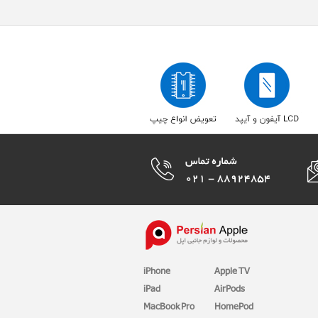
iPhone
Apple TV
iPad
AirPods
MacBook Pro
HomePod