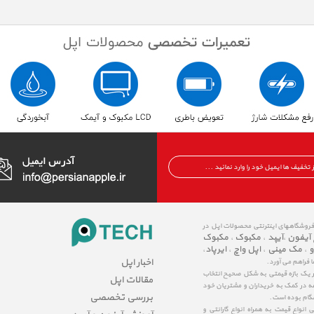
 فروشگاههای اینترنتی محصولات اپل در
 آیفون
آیپد
مکبوک
مکبوک
،
،
،
و
مک مینی
اپل واچ
ایرپاد
،
،
،
،
اخبار اپل
ا فراهم می آورد.
در یک بازه قیمتی به شکل صحیح انتخاب
مقالات اپل
عه در کمک به خریداران و مشتریان خود
بررسی تخصصی
شگام بوده است.
نواع قیمت به همراه انواع گارانتی و