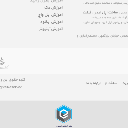
آموزش آیفون و آیپد
ار میتواند با مطالعه دقیق اطلاعات ،
آموزش مک
ساخت اپل آیدی
گیفت
 عامل ،
،
آموزش اپل واچ
یگر خدمات این مجموعه می باشد .
آموزش آیکلود
مینان در پرشین اپل خرید و فروش نمایید
آموزش آیتیونز
لیعصر ، خیابان بزرگمهر ، مجتمع اداری و
کلیه حقوق این و
رید
استخدام
ارتباط با ما
ights Reserved