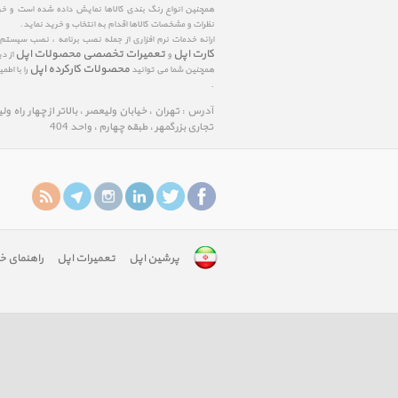
همچنین انواع رنگ بندی کالاها نمایش داده شده است و خرید
نظرات و مشخصات کالاها اقدام به انتخاب و خرید نماید.
ارائه خدمات نرم افزاری از جمله نصب برنامه ، نصب سیستم
کارت اپل
تعمیرات تخصصی محصولات اپل
و
از د
محصولات کارکرده اپل
همچنین شما می توانید
را با اط
.
آدرس : تهران ، خیابان ولیعصر ، بالاتر از چهار راه و
تجاری بزرگمهر ، طبقه چهارم ، واحد 404
پرشین اپل
تعمیرات اپل
راهنمای خ
google-
site-
verification:
googlefa8888edfd75c488.html
google-