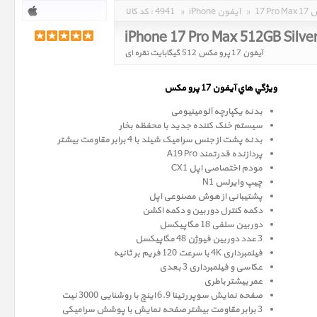
مکس
»
iPhone آیفون
»
4941
کد کالا :
iPhone 17 Pro Max 512GB Silve
آیفون 17 پرو مکس 512 گیگابایت نقره ای
ويژگي هاي آيفون 17 پرو
مکس
بدنه یکپارچه آلومینیومی
سیستم خنک کننده جدید با محفظه بخار
بدنه پشت از جنس سرامیک شیلد با 4 برابر مقاومت بیشتر
پردازنده قدرتمند A19 Pro
مودم اختصاصی اپل CX1
چیپ وایرلس N1
پشتیبانی از هوش مصنوعی اپل
دکمه کنترل دوربین و دکمه اکشن
دوربین سلفی 18 مگاپیکسل
3 عدد دوربین فیوژن 48 مگاپیکسل
فیلمبرداری 4K با سرعت 120 فریم بر ثانیه
عکاسی و فیلمبرداری 3 بعدی
عمر بیشتر باطری
صفحه نمايش سوپر رتينا 6.9 اينچ با روشنایی 3000 نیت
3 برابر مقاومت بیشتر صفحه نمایش با پوشش سرامیکی