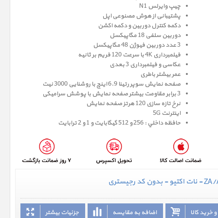
چیپ وایرلس N1
پشتیبانی از هوش مصنوعی اپل
دکمه کنترل دوربین و دکمه اکشن
دوربین سلفی 18 مگاپیکسل
3 عدد دوربین فیوژن 48 مگاپیکسل
فیلمبرداری 4K با سرعت 120 فریم بر ثانیه
عکاسی و فیلمبرداری 3 بعدی
عمر بیشتر باطری
صفحه نمايش سوپر رتينا 6.9 اينچ با روشنایی 3000 نیت
3 برابر مقاومت بیشتر صفحه نمایش با پوشش سرامیکی
نرخ تازه سازی 120 هرتز صفحه نمایش
اینترنت 5G
حافظه داخلي : 256 و 512 گيگابايت و 1 و 2 ترابایت
 خرید کالا
اضافه به مقایسه
جزئیات بیشتر