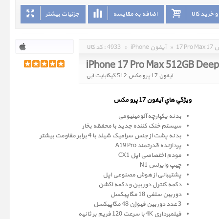
 خرید کالا
اضافه به مقایسه
جزئیات بیشتر
مکس
»
iPhone آیفون
»
4933
کد کالا :
iPhone 17 Pro Max 512GB Deep
آیفون 17 پرو مکس 512 گیگابایت آبی
ويژگي هاي آيفون 17 پرو
مکس
بدنه یکپارچه آلومینیومی
سیستم خنک کننده جدید با محفظه بخار
بدنه پشت از جنس سرامیک شیلد با 4 برابر مقاومت بیشتر
پردازنده قدرتمند A19 Pro
مودم اختصاصی اپل CX1
چیپ وایرلس N1
پشتیبانی از هوش مصنوعی اپل
دکمه کنترل دوربین و دکمه اکشن
دوربین سلفی 18 مگاپیکسل
3 عدد دوربین فیوژن 48 مگاپیکسل
فیلمبرداری 4K با سرعت 120 فریم بر ثانیه