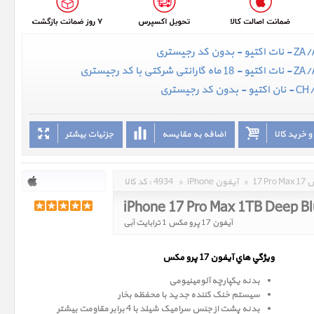
 خرید کالا
اضافه به مقایسه
جزئیات بیشتر
مکس
»
iPhone آیفون
»
4934
کد کالا :
iPhone 17 Pro Max 1TB Deep B
آیفون 17 پرو مکس 1 ترابایت آبی
ويژگي هاي آيفون 17 پرو
مکس
بدنه یکپارچه آلومینیومی
سیستم خنک کننده جدید با محفظه بخار
بدنه پشت از جنس سرامیک شیلد با 4 برابر مقاومت بیشتر