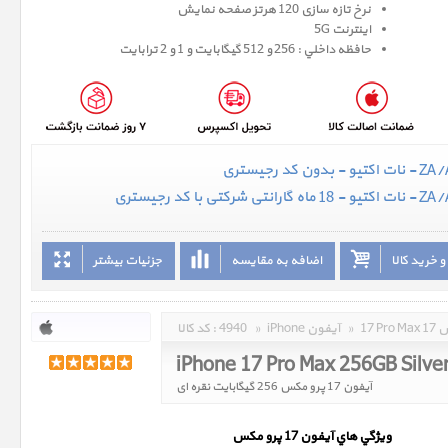
نرخ تازه سازی 120 هرتز صفحه نمایش
اینترنت 5G
حافظه داخلي : 256 و 512 گيگابايت و 1 و 2 ترابایت
 خرید کالا
اضافه به مقایسه
جزئیات بیشتر
مکس
»
iPhone آیفون
»
4940
کد کالا :
iPhone 17 Pro Max 256GB Silve
آیفون 17 پرو مکس 256 گیگابایت نقره ای
ويژگي هاي آيفون 17 پرو
مکس