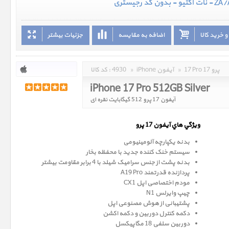
 خرید کالا
اضافه به مقایسه
جزئیات بیشتر
17 Pro 17 پرو
»
iPhone آیفون
»
4930
کد کالا :
iPhone 17 Pro 512GB Silver
آیفون 17 پرو 512 گیگابایت نقره ای
ويژگي هاي آيفون 17 پرو
بدنه یکپارچه آلومینیومی
سیستم خنک کننده جدید با محفظه بخار
بدنه پشت از جنس سرامیک شیلد با 4 برابر مقاومت بیشتر
پردازنده قدرتمند A19 Pro
مودم اختصاصی اپل CX1
چیپ وایرلس N1
پشتیبانی از هوش مصنوعی اپل
دکمه کنترل دوربین و دکمه اکشن
دوربین سلفی 18 مگاپیکسل