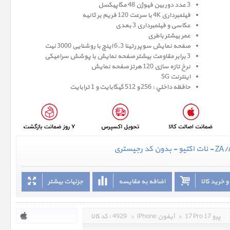
3 عدد دوربین فیوژن 48 مگاپیکسل
فیلمبرداری 4K با سرعت 120 فریم بر ثانیه
عکاسی و فیلمبرداری 3 بعدی
عمر بیشتر باطری
صفحه نمايش سوپر رتينا 6.3 اينچ با روشنایی 3000 نیت
3 برابر مقاومت بیشتر صفحه نمایش با پوشش سرامیکی
نرخ تازه سازی 120 هرتز صفحه نمایش
اینترنت 5G
حافظه داخلي : 256 و 512 گيگابايت و 1 ترابایت
 خرید کالا
اضافه به مقایسه
جزئیات بیشتر
17 Pro 17 پرو
»
iPhone آیفون
»
4929
کد کالا :