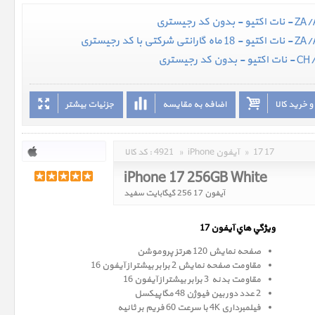
 خرید کالا
اضافه به مقایسه
جزئیات بیشتر
17 17
»
iPhone آیفون
»
4921
کد کالا :
iPhone 17 256GB White
آیفون 17 256 گیگابایت سفید
ويژگي هاي آيفون 17
صفحه نمایش 120 هرتز پروموشن
مقاومت صفحه نمایش 2 برابر بیشتر از آیفون 16
مقاومت بدنه 3 برابر بیشتر از آیفون 16
2 عدد دوربین فیوژن 48 مگاپیکسل
فیلمبرداری 4K با سرعت 60 فریم بر ثانیه