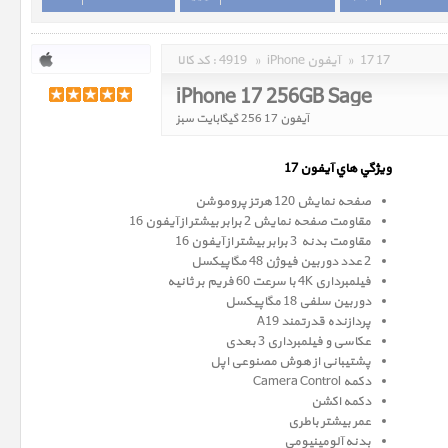
17 17
»
iPhone آیفون
»
4919
کد کالا :
iPhone 17 256GB Sage
آیفون 17 256 گیگابایت سبز
ويژگي هاي آيفون 17
صفحه نمایش 120 هرتز پروموشن
مقاومت صفحه نمایش 2 برابر بیشتر از آیفون 16
مقاومت بدنه 3 برابر بیشتر از آیفون 16
2 عدد دوربین فیوژن 48 مگاپیکسل
فیلمبرداری 4K با سرعت 60 فریم بر ثانیه
دوربین سلفی 18 مگاپیکسل
پردازنده قدرتمند A19
عکاسی و فیلمبرداری 3 بعدی
پشتیبانی از هوش مصنوعی اپل
دکمه Camera Control
دکمه اکشن
عمر بیشتر باطری
بدنه آلومینیومی