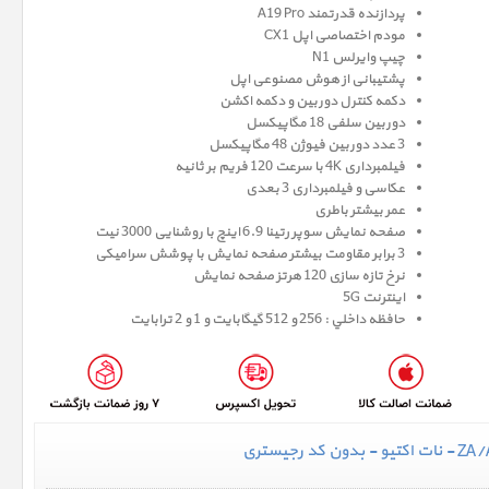
پردازنده قدرتمند A19 Pro
مودم اختصاصی اپل CX1
چیپ وایرلس N1
پشتیبانی از هوش مصنوعی اپل
دکمه کنترل دوربین و دکمه اکشن
دوربین سلفی 18 مگاپیکسل
3 عدد دوربین فیوژن 48 مگاپیکسل
فیلمبرداری 4K با سرعت 120 فریم بر ثانیه
عکاسی و فیلمبرداری 3 بعدی
عمر بیشتر باطری
صفحه نمايش سوپر رتينا 6.9 اينچ با روشنایی 3000 نیت
3 برابر مقاومت بیشتر صفحه نمایش با پوشش سرامیکی
نرخ تازه سازی 120 هرتز صفحه نمایش
اینترنت 5G
حافظه داخلي : 256 و 512 گيگابايت و 1 و 2 ترابایت