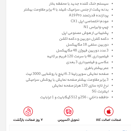
سیستم خنک کننده جدید با محفظه بخار
بدنه پشت از جنس سرامیک شیلد با 4 برابر مقاومت بیشتر
پردازنده قدرتمند A19 Pro
مودم اختصاصی اپل CX1
چیپ وایرلس N1
پشتیبانی از هوش مصنوعی اپل
دکمه کنترل دوربین و دکمه اکشن
دوربین سلفی 18 مگاپیکسل
3 عدد دوربین فیوژن 48 مگاپیکسل
فیلمبرداری 4K با سرعت 120 فریم بر ثانیه
عکاسی و فیلمبرداری 3 بعدی
عمر بیشتر باطری
صفحه نمايش سوپر رتينا 6.3 اينچ با روشنایی 3000 نیت
3 برابر مقاومت بیشتر صفحه نمایش با پوشش سرامیکی
نرخ تازه سازی 120 هرتز صفحه نمایش
اینترنت 5G
حافظه داخلي : 256 و 512 گيگابايت و 1 ترابایت