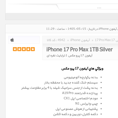
آی‌فون (به انگلیسی: iPhone)‏ یک گوشی هوشمند تلفن همراه است که در روز ۹ ژانویه ۲۰۰۷ (۱۹دی۱۳۸۵) توسط استیو جابز، مدیر
عامل وقت شرکت اپل معرفی شد. آی‌فون صفحه‌کلید ندارد و فقط از یک کلید home برخوردار است که با فشردن آن کاربر به صفحه
بهره می‌گیرد، که می‌توان با آن تایپ کرد، شماره گرفت و برنامه‌های گوناگون
مبتنی بر وب و سیستم‌عامل iOS، را اجرا کرد. آی‌فون دارای یک صفحه نمایش ۳٫۵ اینچی است، ارتفاع آن ۴٫۵ اینچ، عرض آن ۳٫۴
اینچ و ضخامتش ۰٫۵اینچ است. سیستم‌عامل این گوشی بر مبنای مک اواس است و iOS نام دارد. آی‌فون از مرورگر وب سافاری -
مکس
»
iPhone آیفون
»
4942
کد کالا :
iPhone 17 Pro Max 1TB Silver
آیفون 17 پرو مکس 1 ترابایت نقره ای
ويژگي هاي آيفون 17 پرو
مکس
بدنه یکپارچه آلومینیومی
سیستم خنک کننده جدید با محفظه بخار
بدنه پشت از جنس سرامیک شیلد با 4 برابر مقاومت بیشتر
پردازنده قدرتمند A19 Pro
مودم اختصاصی اپل CX1
چیپ وایرلس N1
پشتیبانی از هوش مصنوعی اپل
دکمه کنترل دوربین و دکمه اکشن