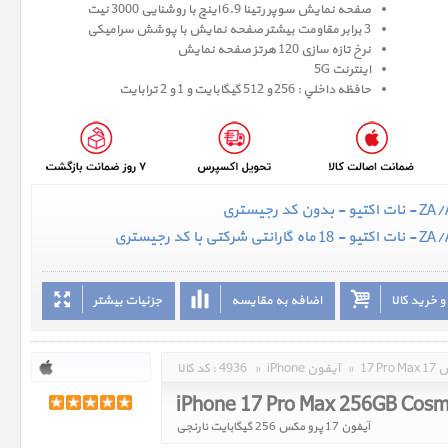
صفحه نمايش سوپر رتينا 6.9 اينچ با روشنایی 3000 نیت
3 برابر مقاومت بیشتر صفحه نمایش با پوشش سرامیکی
نرخ تازه سازی 120 هرتز صفحه نمایش
اینترنت 5G
حافظه داخلي : 256 و 512 گيگابايت و 1 و 2 ترابایت
 خرید کالا
اضافه به مقایسه
جزئیات بیشتر
مکس
»
iPhone آیفون
»
4936
کد کالا :
iPhone 17 Pro Max 256GB Cosm
آیفون 17 پرو مکس 256 گیگابایت نارنجی