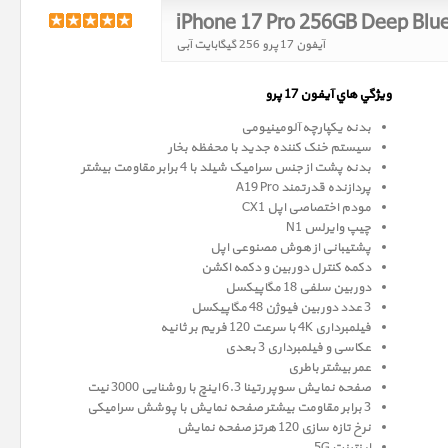
iPhone 17 Pro 256GB Deep Blu
آیفون 17 پرو 256 گیگابایت آبی
ويژگي هاي آيفون 17 پرو
بدنه یکپارچه آلومینیومی
سیستم خنک کننده جدید با محفظه بخار
بدنه پشت از جنس سرامیک شیلد با 4 برابر مقاومت بیشتر
پردازنده قدرتمند A19 Pro
مودم اختصاصی اپل CX1
چیپ وایرلس N1
پشتیبانی از هوش مصنوعی اپل
دکمه کنترل دوربین و دکمه اکشن
دوربین سلفی 18 مگاپیکسل
3 عدد دوربین فیوژن 48 مگاپیکسل
فیلمبرداری 4K با سرعت 120 فریم بر ثانیه
عکاسی و فیلمبرداری 3 بعدی
عمر بیشتر باطری
صفحه نمايش سوپر رتينا 6.3 اينچ با روشنایی 3000 نیت
3 برابر مقاومت بیشتر صفحه نمایش با پوشش سرامیکی
نرخ تازه سازی 120 هرتز صفحه نمایش