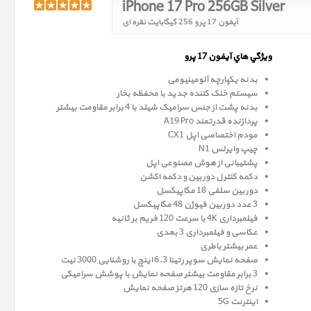
iPhone 17 Pro 256GB Silver
آیفون 17 پرو 256 گیگابایت نقره ای
ويژگي هاي آيفون 17 پرو
بدنه یکپارچه آلومینیومی
سیستم خنک کننده جدید با محفظه بخار
بدنه پشت از جنس سرامیک شیلد با 4 برابر مقاومت بیشتر
پردازنده قدرتمند A19 Pro
مودم اختصاصی اپل CX1
چیپ وایرلس N1
پشتیبانی از هوش مصنوعی اپل
دکمه کنترل دوربین و دکمه اکشن
دوربین سلفی 18 مگاپیکسل
3 عدد دوربین فیوژن 48 مگاپیکسل
فیلمبرداری 4K با سرعت 120 فریم بر ثانیه
عکاسی و فیلمبرداری 3 بعدی
عمر بیشتر باطری
صفحه نمايش سوپر رتينا 6.3 اينچ با روشنایی 3000 نیت
3 برابر مقاومت بیشتر صفحه نمایش با پوشش سرامیکی
نرخ تازه سازی 120 هرتز صفحه نمایش
اینترنت 5G