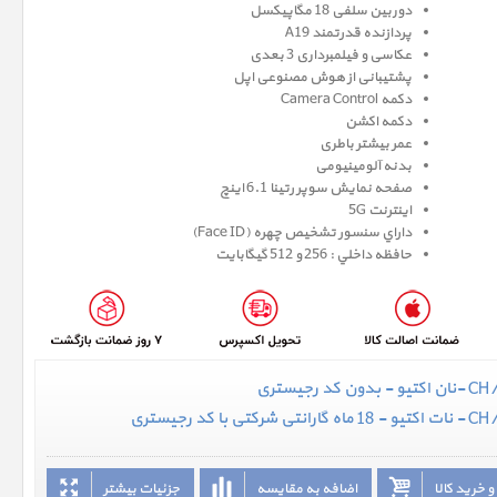
دوربین سلفی 18 مگاپیکسل
پردازنده قدرتمند A19
عکاسی و فیلمبرداری 3 بعدی
پشتیبانی از هوش مصنوعی اپل
دکمه Camera Control
دکمه اکشن
عمر بیشتر باطری
بدنه آلومینیومی
صفحه نمايش سوپر رتينا 6.1 اينچ
اینترنت 5G
داراي سنسور تشخيص چهره (Face ID)
حافظه داخلي : 256 و 512 گيگابايت
 خرید کالا
اضافه به مقایسه
جزئیات بیشتر