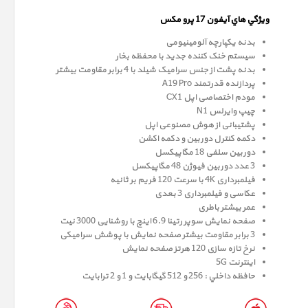
ويژگي هاي آيفون 17 پرو
مکس
بدنه یکپارچه آلومینیومی
سیستم خنک کننده جدید با محفظه بخار
بدنه پشت از جنس سرامیک شیلد با 4 برابر مقاومت بیشتر
پردازنده قدرتمند A19 Pro
مودم اختصاصی اپل CX1
چیپ وایرلس N1
پشتیبانی از هوش مصنوعی اپل
دکمه کنترل دوربین و دکمه اکشن
دوربین سلفی 18 مگاپیکسل
3 عدد دوربین فیوژن 48 مگاپیکسل
فیلمبرداری 4K با سرعت 120 فریم بر ثانیه
عکاسی و فیلمبرداری 3 بعدی
عمر بیشتر باطری
صفحه نمايش سوپر رتينا 6.9 اينچ با روشنایی 3000 نیت
3 برابر مقاومت بیشتر صفحه نمایش با پوشش سرامیکی
نرخ تازه سازی 120 هرتز صفحه نمایش
اینترنت 5G
حافظه داخلي : 256 و 512 گيگابايت و 1 و 2 ترابایت