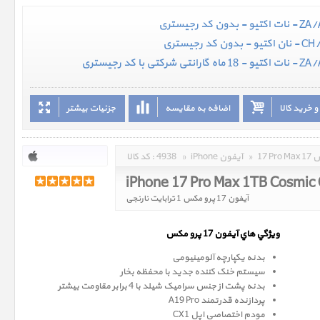
 خرید کالا
اضافه به مقایسه
جزئیات بیشتر
مکس
»
iPhone آیفون
»
4938
کد کالا :
iPhone 17 Pro Max 1TB Cosmic
آیفون 17 پرو مکس 1 ترابایت نارنجی
ويژگي هاي آيفون 17 پرو
مکس
بدنه یکپارچه آلومینیومی
سیستم خنک کننده جدید با محفظه بخار
بدنه پشت از جنس سرامیک شیلد با 4 برابر مقاومت بیشتر
پردازنده قدرتمند A19 Pro
مودم اختصاصی اپل CX1