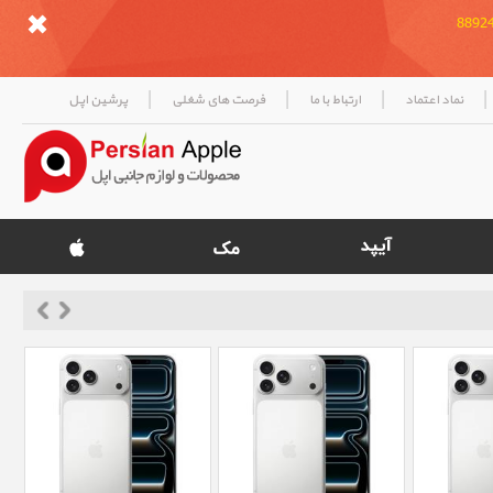
|
|
|
|
نماد اعتماد
ارتباط با ما
فرصت های شغلی
پرشین اپل
«
»