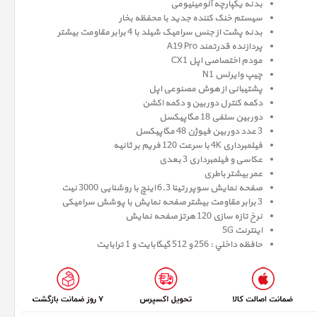
بدنه یکپارچه آلومینیومی
سیستم خنک کننده جدید با محفظه بخار
بدنه پشت از جنس سرامیک شیلد با 4 برابر مقاومت بیشتر
پردازنده قدرتمند A19 Pro
مودم اختصاصی اپل CX1
چیپ وایرلس N1
پشتیبانی از هوش مصنوعی اپل
دکمه کنترل دوربین و دکمه اکشن
دوربین سلفی 18 مگاپیکسل
3 عدد دوربین فیوژن 48 مگاپیکسل
فیلمبرداری 4K با سرعت 120 فریم بر ثانیه
عکاسی و فیلمبرداری 3 بعدی
عمر بیشتر باطری
صفحه نمايش سوپر رتينا 6.3 اينچ با روشنایی 3000 نیت
3 برابر مقاومت بیشتر صفحه نمایش با پوشش سرامیکی
نرخ تازه سازی 120 هرتز صفحه نمایش
اینترنت 5G
حافظه داخلي : 256 و 512 گيگابايت و 1 ترابایت