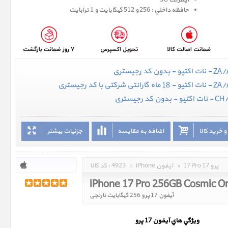
اینترنت 5G
حافظه داخلي : 256 و 512 گيگابايت و 1 ترابایت
 خرید کالا
اضافه به مقایسه
جزئیات بیشتر
17 Pro 17 پرو
»
iPhone آیفون
»
4923
کد کالا :
iPhone 17 Pro 256GB Cosmic O
آیفون 17 پرو 256 گیگابایت نارنجی
ويژگي هاي آيفون 17 پرو