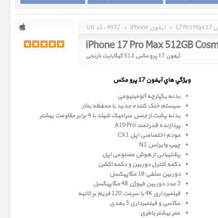
مکس
»
iPhone آیفون
»
4937
کد کالا :
iPhone 17 Pro Max 512GB Cosm
آیفون 17 پرو مکس 512 گیگابایت نارنجی
ويژگي هاي آيفون 17 پرو
مکس
بدنه یکپارچه آلومینیومی
سیستم خنک کننده جدید با محفظه بخار
بدنه پشت از جنس سرامیک شیلد با 4 برابر مقاومت بیشتر
پردازنده قدرتمند A19 Pro
مودم اختصاصی اپل CX1
چیپ وایرلس N1
پشتیبانی از هوش مصنوعی اپل
دکمه کنترل دوربین و دکمه اکشن
دوربین سلفی 18 مگاپیکسل
3 عدد دوربین فیوژن 48 مگاپیکسل
فیلمبرداری 4K با سرعت 120 فریم بر ثانیه
عکاسی و فیلمبرداری 3 بعدی
عمر بیشتر باطری