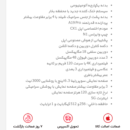
بدنه یکپارچه آلومینیومی
سیستم خنک کننده جدید با محفظه بخار
بدنه پشت از جنس سرامیک شیلد با 4 برابر مقاومت بیشتر
پردازنده قدرتمند A19 Pro
مودم اختصاصی اپل CX1
چیپ وایرلس N1
پشتیبانی از هوش مصنوعی اپل
دکمه کنترل دوربین و دکمه اکشن
دوربین سلفی 18 مگاپیکسل
3 عدد دوربین فیوژن 48 مگاپیکسل
فیلمبرداری 4K با سرعت 120 فریم بر ثانیه
عکاسی و فیلمبرداری 3 بعدی
عمر بیشتر باطری
صفحه نمايش سوپر رتينا 6.3 اينچ با روشنایی 3000 نیت
3 برابر مقاومت بیشتر صفحه نمایش با پوشش سرامیکی
نرخ تازه سازی 120 هرتز صفحه نمایش
اینترنت 5G
حافظه داخلي : 256 و 512 گيگابايت و 1 ترابایت