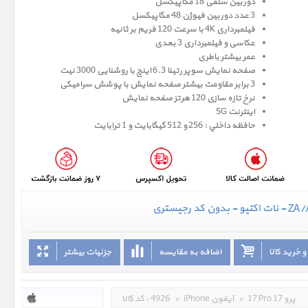
دوربین سلفی 18 مگاپیکسل
3 عدد دوربین فیوژن 48 مگاپیکسل
فیلمبرداری 4K با سرعت 120 فریم بر ثانیه
عکاسی و فیلمبرداری 3 بعدی
عمر بیشتر باطری
صفحه نمايش سوپر رتينا 6.3 اينچ با روشنایی 3000 نیت
3 برابر مقاومت بیشتر صفحه نمایش با پوشش سرامیکی
نرخ تازه سازی 120 هرتز صفحه نمایش
اینترنت 5G
حافظه داخلي : 256 و 512 گيگابايت و 1 ترابایت
 خرید کالا
اضافه به مقایسه
جزئیات بیشتر
17 Pro 17 پرو
»
iPhone آیفون
»
4926
کد کالا :