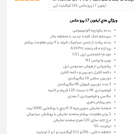
آیفون 17 پرو مکس 256 گیگابایت آبی
ويژگي هاي آيفون 17 پرو
مکس
بدنه یکپارچه آلومینیومی
سیستم خنک کننده جدید با محفظه بخار
بدنه پشت از جنس سرامیک شیلد با 4 برابر مقاومت بیشتر
پردازنده قدرتمند A19 Pro
مودم اختصاصی اپل CX1
چیپ وایرلس N1
پشتیبانی از هوش مصنوعی اپل
دکمه کنترل دوربین و دکمه اکشن
دوربین سلفی 18 مگاپیکسل
3 عدد دوربین فیوژن 48 مگاپیکسل
فیلمبرداری 4K با سرعت 120 فریم بر ثانیه
عکاسی و فیلمبرداری 3 بعدی
عمر بیشتر باطری
صفحه نمايش سوپر رتينا 6.9 اينچ با روشنایی 3000 نیت
3 برابر مقاومت بیشتر صفحه نمایش با پوشش سرامیکی
نرخ تازه سازی 120 هرتز صفحه نمایش
اینترنت 5G
حافظه داخلي : 256 و 512 گيگابايت و 1 و 2 ترابایت