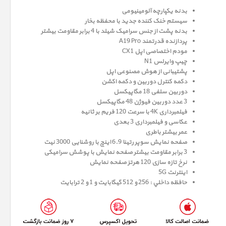
بدنه یکپارچه آلومینیومی
سیستم خنک کننده جدید با محفظه بخار
بدنه پشت از جنس سرامیک شیلد با 4 برابر مقاومت بیشتر
پردازنده قدرتمند A19 Pro
مودم اختصاصی اپل CX1
چیپ وایرلس N1
پشتیبانی از هوش مصنوعی اپل
دکمه کنترل دوربین و دکمه اکشن
دوربین سلفی 18 مگاپیکسل
3 عدد دوربین فیوژن 48 مگاپیکسل
فیلمبرداری 4K با سرعت 120 فریم بر ثانیه
عکاسی و فیلمبرداری 3 بعدی
عمر بیشتر باطری
صفحه نمايش سوپر رتينا 6.9 اينچ با روشنایی 3000 نیت
3 برابر مقاومت بیشتر صفحه نمایش با پوشش سرامیکی
نرخ تازه سازی 120 هرتز صفحه نمایش
اینترنت 5G
حافظه داخلي : 256 و 512 گيگابايت و 1 و 2 ترابایت