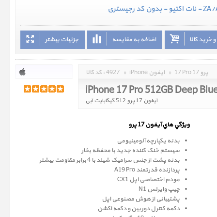
 خرید کالا
اضافه به مقایسه
جزئیات بیشتر
17 Pro 17 پرو
»
iPhone آیفون
»
4927
کد کالا :
iPhone 17 Pro 512GB Deep Blu
آیفون 17 پرو 512 گیگابایت آبی
ويژگي هاي آيفون 17 پرو
بدنه یکپارچه آلومینیومی
سیستم خنک کننده جدید با محفظه بخار
بدنه پشت از جنس سرامیک شیلد با 4 برابر مقاومت بیشتر
پردازنده قدرتمند A19 Pro
مودم اختصاصی اپل CX1
چیپ وایرلس N1
پشتیبانی از هوش مصنوعی اپل
دکمه کنترل دوربین و دکمه اکشن