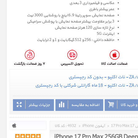
عکاسی و فیلمبرداری 3 بعدی
عمر بیشتر باطری
صفحه نمايش سوپر رتينا 6.9 اينچ با روشنایی 3000 نیت
3 برابر مقاومت بیشتر صفحه نمایش با پوشش سرامیکی
نرخ تازه سازی 120 هرتز صفحه نمایش
اینترنت 5G
حافظه داخلي : 256 و 512 گيگابايت و 1 و 2 ترابایت
 خرید کالا
اضافه به مقایسه
جزئیات بیشتر
مکس
»
iPhone آیفون
»
4932
کد کالا :
iPhone 17 Pro Max 256GB Deep