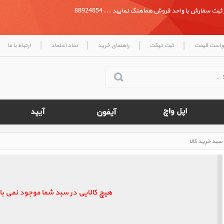
بت سفارش با واحد فروش هماهنگ نمایید ... 88924854
|
|
|
|
واست قیمت
ثبت تیکت
راهنمای خرید
نماد اعتماد
ارتباط با ما
سبد خرید کالا
هیچ کالایی در سبد شما موجود نمی ب