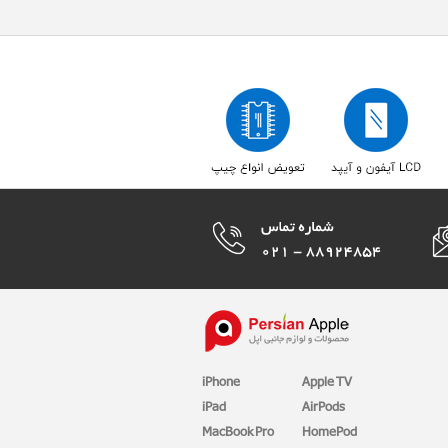
iPhone
Apple TV
iPad
AirPods
MacBook Pro
HomePod