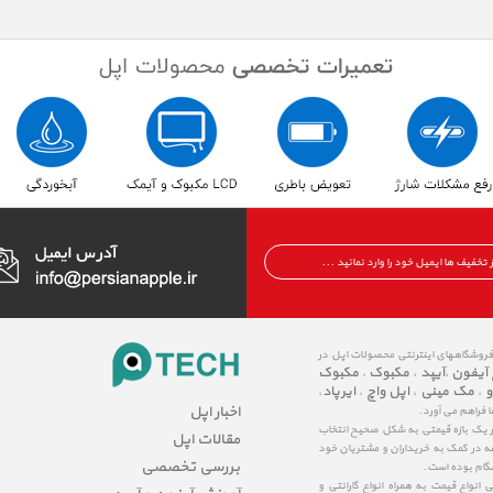
 فروشگاههای اینترنتی محصولات اپل در
 آیفون
آیپد
مکبوک
مکبوک
،
،
،
و
مک مینی
اپل واچ
ایرپاد
،
،
،
،
اخبار اپل
ا فراهم می آورد.
در یک بازه قیمتی به شکل صحیح انتخاب
مقالات اپل
عه در کمک به خریداران و مشتریان خود
بررسی تخصصی
شگام بوده است.
نواع قیمت به همراه انواع گارانتی و