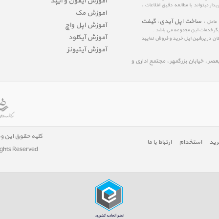
آموزش آیفون و آیپد
ار میتواند با مطالعه دقیق اطلاعات ،
آموزش مک
ساخت اپل آیدی
گیفت
 عامل ،
،
آموزش اپل واچ
یگر خدمات این مجموعه می باشد .
آموزش آیکلود
مینان در پرشین اپل خرید و فروش نمایید
آموزش آیتیونز
لیعصر ، خیابان بزرگمهر ، مجتمع اداری و
کلیه حقوق این و
رید
استخدام
ارتباط با ما
ights Reserved