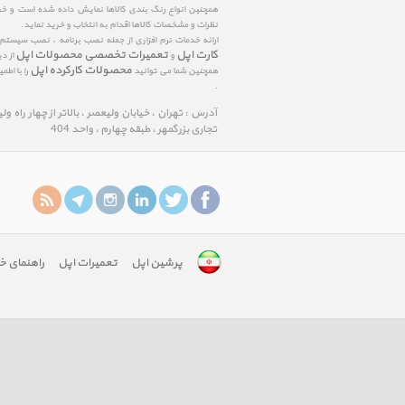
همچنین انواع رنگ بندی کالاها نمایش داده شده است و خرید
نظرات و مشخصات کالاها اقدام به انتخاب و خرید نماید.
ارائه خدمات نرم افزاری از جمله نصب برنامه ، نصب سیستم
کارت اپل
تعمیرات تخصصی محصولات اپل
و
از د
محصولات کارکرده اپل
همچنین شما می توانید
را با اط
.
آدرس : تهران ، خیابان ولیعصر ، بالاتر از چهار راه و
تجاری بزرگمهر ، طبقه چهارم ، واحد 404
پرشین اپل
تعمیرات اپل
راهنمای خ
google-
site-
verification:
googlefa8888edfd75c488.html
google-