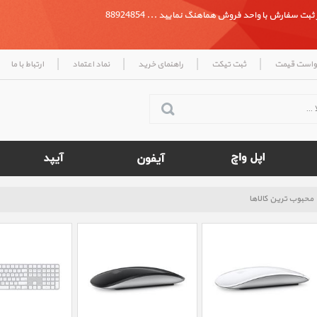
بت سفارش با واحد فروش هماهنگ نمایید ... 88924854
|
|
|
|
واست قیمت
ثبت تیکت
راهنمای خرید
نماد اعتماد
ارتباط با ما
محبوب ترین کالاها