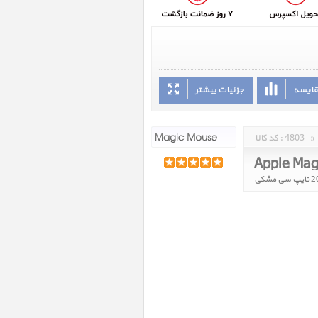
قایسه
جزئیات بیشتر
»
4803
کد کالا :
Apple Mag