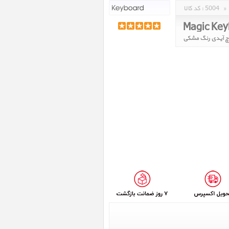
»
5004
کد کالا :
اچ آیدی رنگ مشکی