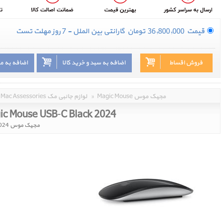
قیمت
36,800,000
تومان
گارانتی بین الملل - 7 روز مهلت تست
فروش اقساط
اضافه به سبد و خرید کالا
اضافه به م
Magic Mouse مجیک موس
»
Mac Assessories لوازم جانبی مک
ic Mouse USB‑C Black 2024
مجیک موس 2024 تایپ سی مشکی