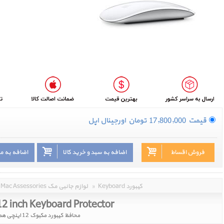
قیمت
17,800,000
تومان
اورجینال اپل
فروش اقساط
اضافه به سبد و خرید کالا
اضافه به م
Keyboard کیبورد
»
Mac Assessories لوازم جانبی مک
2 inch Keyboard Protector
محافظ کیبورد مکبوک 12 اینچی همراه با حروف فارسی