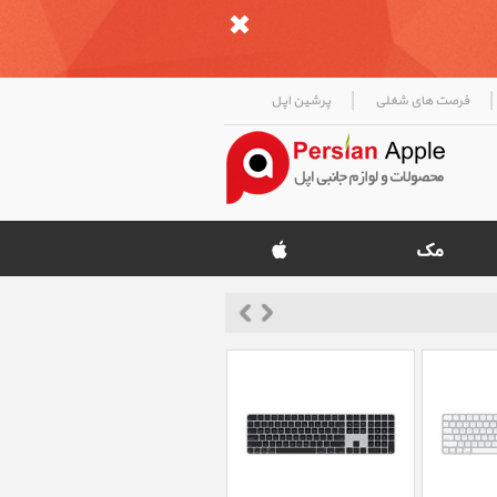
|
|
فرصت های شغلی
پرشین اپل
«
»