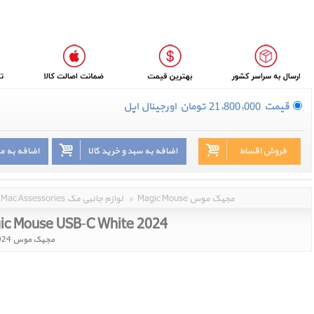
قیمت
21,800,000
تومان
اورجینال اپل
فروش اقساط
اضافه به سبد و خرید کالا
اضافه به م
Magic Mouse مجیک موس
»
Mac Assessories لوازم جانبی مک
ic Mouse USB‑C White 2024
مجیک موس 2024 تایپ سی سفید