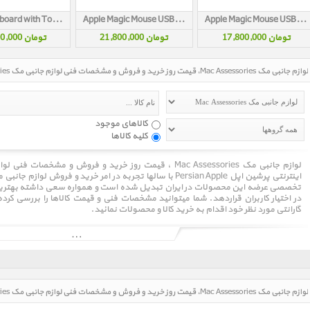
Magic Keyboard with Touch ID and Numeric Keypad USB-C White MXK73
Apple Magic Mouse USB‑C Black 2024
Apple Magic Mouse USB‑C White 2024
تومان 17,800,000
تومان 21,800,000
تومان 36,800,000
لوازم جانبی مک Mac Assessories، قیمت روز خرید و فروش و مشخصات فنی لوازم جانبی مک Mac Assessories
کالاهای موجود
کلیه کالاها
تخصصی عرضه این محصولات در ایران تبدیل شده است و همواره سعی داشته بهترین و 
در اختیار کاربران قراردهد. شما میتوانید مشخصات فنی و قیمت کالاها را بررسی کر
گارانتی مورد نظر خود اقدام به خرید کالا و محصولات نمائید.