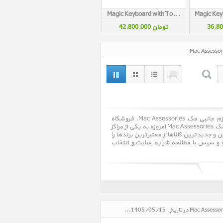
Magic Keyboard with Touch ID and Numeric Keypad USB-C Black MXK83
تومان 42,800,000
لوازم جانبی مک Mac Assessories ، قیمت روز خرید و فروش و مشخصات فنی لوازم جانبی مک Mac Assessories. فروشگاه
اینترنتی پرشین اپل Persian Apple با سالها تجربه در امر خرید و فروش لوازم جانبی مک Mac Assessories امروزه به یکی از مراکز
جدیدترین کالاها از معتبرترین برندها را
ده و سپس با مطالعه شرایط سایت و انتخاب
لوازم جانبی مک Mac Assessories، قیمت روز خرید و فروش و مشخصات فنی لوازم جانبی مک Mac Assessories در تاریخ : 1405/05/15 - ساعت : 07:59