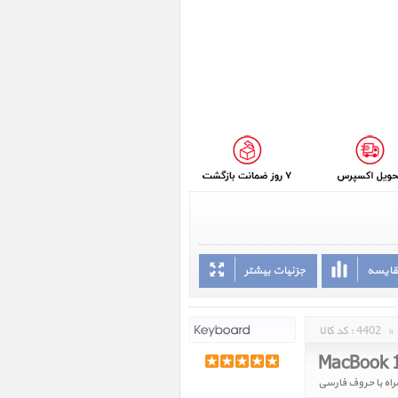
قایسه
جزئیات بیشتر
»
4402
کد کالا :
MacBook 1