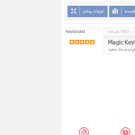
قایسه
جزئیات بیشتر
»
5003
کد کالا :
اچ آیدی رنگ سفید