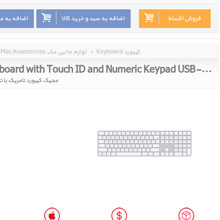
فروش اقساط
اضافه به سبد و خرید کالا
اضافه به م
Keyboard کیبورد
»
Mac Assessories لوازم جانبی مک
Magic Keyboard with Touch ID and Numeric Keypad USB-C White MXK73
مجیک کیبورد نامریک با ت