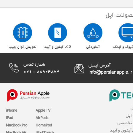
ل
iPhone
Apple TV
 اپل
iPad
AirPods
 تخصصی
MacBook Pro
HomePod
آیفون و آیپد