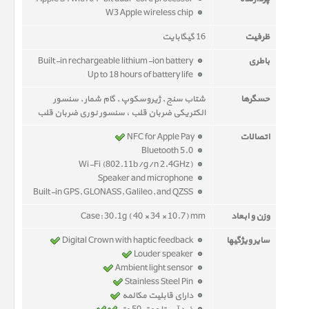
W3 Apple wireless chip
ظرفیت
16 گیگابایت
باطری
Built-in rechargeable lithium-ion battery
Up to 18 hours of battery life
حسگرها
شتاب سنج , ژیروسکوپ , گام شمار , سنسور
الکتریکی ضربان قلب ، سنسور نوری ضربان قلب
اتصالات
NFC for Apple Pay
Bluetooth 5.0
Wi-Fi (802.11b/g/n 2.4GHz)
Speaker and microphone
Built-in GPS, GLONASS, Galileo, and QZSS
وزن و ابعاد
Case: 30.1g ( 40 × 34 × 10.7) mm
سایر ویژگیها
Digital Crown with haptic feedback
Louder speaker
Ambient light sensor
Stainless Steel Pin
دارای قابلیت مکالمه