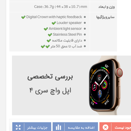
وزن و ابعاد
Case: 36.7g ( 44 × 38 × 10.7) mm
سایر ویژگیها
Digital Crown with haptic feedback
Louder speaker
Ambient light sensor
Stainless Steel Pin
دارای قابلیت مکالمه
ضد آب تا عمق 50 متر
وجود نیست
اضافه به مقایسه
جزئیات بیشتر