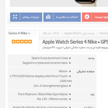
وجود نیست
اضافه به مقایسه
جزئیات بیشتر
»
Apple Watch ساعت اپل
»
3121
کد کالا :
بدنه
Space Gray aluminum Case
Sapphire crystal and ceramic back
صفحه نمایش
40mm
LTPO OLED Retina display with Force Touch
,1000 nits
Ion-X strengthened glass
بند
Pure Platinum/Black Nike Sport Band
fits 130–190mm wrists
پردازنده
Apple S4 with 64-bit dual-core processor