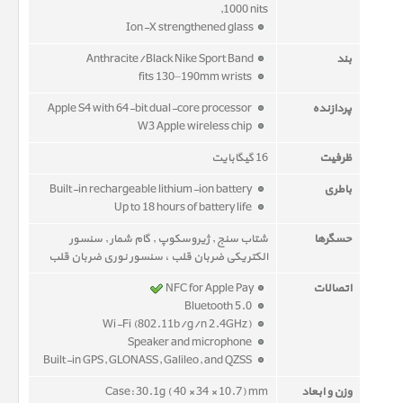
,1000 nits
Ion-X strengthened glass
بند
Anthracite/Black Nike Sport Band
fits 130–190mm wrists
پردازنده
Apple S4 with 64-bit dual-core processor
W3 Apple wireless chip
ظرفیت
16 گیگابایت
باطری
Built-in rechargeable lithium-ion battery
Up to 18 hours of battery life
حسگرها
شتاب سنج , ژیروسکوپ , گام شمار , سنسور
الکتریکی ضربان قلب ، سنسور نوری ضربان قلب
اتصالات
NFC for Apple Pay
Bluetooth 5.0
Wi-Fi (802.11b/g/n 2.4GHz)
Speaker and microphone
Built-in GPS, GLONASS, Galileo, and QZSS
وزن و ابعاد
Case: 30.1g ( 40 × 34 × 10.7) mm