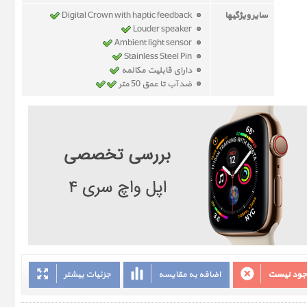
سایر ویژگیها
Digital Crown with haptic feedback
Louder speaker
Ambient light sensor
Stainless Steel Pin
دارای قابلیت مکالمه
ضد آب تا عمق 50 متر
وجود نیست
اضافه به مقایسه
جزئیات بیشتر