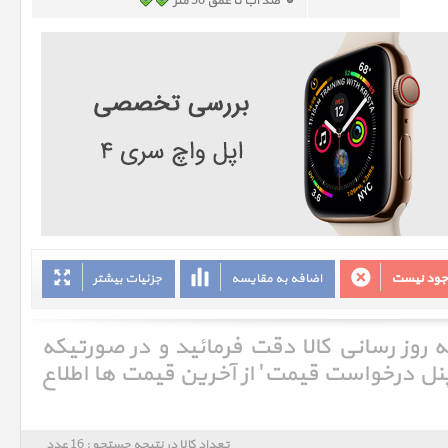
ضد آب تا عمق 50 متر
وجود نیست
اضافه به مقایسه
جزئیات بیشتر
ه روز رسانی کالا دقت فرمائید و در صورتیکه
'پنل درخواست قیمت' از آخرین قیمت ها اطلاع
تعداد کالا در نتیجه جستجو : 16 عدد