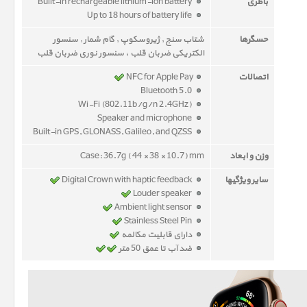
باطری
Built-in rechargeable lithium-ion battery
Up to 18 hours of battery life
حسگرها
شتاب سنج , ژیروسکوپ , گام شمار , سنسور
الکتریکی ضربان قلب ، سنسور نوری ضربان قلب
اتصالات
NFC for Apple Pay
Bluetooth 5.0
Wi-Fi (802.11b/g/n 2.4GHz)
Speaker and microphone
Built-in GPS, GLONASS, Galileo, and QZSS
وزن و ابعاد
Case: 36.7g ( 44 × 38 × 10.7) mm
سایر ویژگیها
Digital Crown with haptic feedback
Louder speaker
Ambient light sensor
Stainless Steel Pin
دارای قابلیت مکالمه
ضد آب تا عمق 50 متر