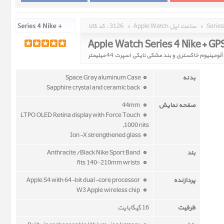
»
Apple Watch ساعت اپل
»
3126
کد کالا :
بدنه
Space Gray aluminum Case
Sapphire crystal and ceramic back
صفحه نمایش
44mm
LTPO OLED Retina display with Force Touch
,1000 nits
Ion-X strengthened glass
بند
Anthracite/Black Nike Sport Band
fits 140–210mm wrists
پردازنده
Apple S4 with 64-bit dual-core processor
W3 Apple wireless chip
ظرفیت
16 گیگابایت