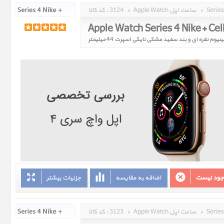
»
Apple Watch ساعت اپل
»
3124
کد کالا :
وجود نیست
اضافه به مقایسه
جزئیات بیشتر
»
Apple Watch ساعت اپل
»
3123
کد کالا :