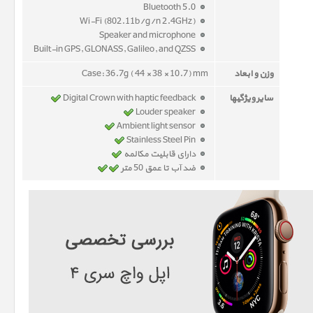
Bluetooth 5.0
Wi-Fi (802.11b/g/n 2.4GHz)
Speaker and microphone
Built-in GPS, GLONASS, Galileo, and QZSS
وزن و ابعاد
Case: 36.7g ( 44 × 38 × 10.7) mm
سایر ویژگیها
Digital Crown with haptic feedback
Louder speaker
Ambient light sensor
Stainless Steel Pin
دارای قابلیت مکالمه
ضد آب تا عمق 50 متر