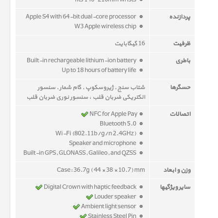
fits 140–210mm wrists
پردازنده
Apple S4 with 64-bit dual-core processor
W3 Apple wireless chip
ظرفیت
16 گیگابایت
باطری
Built-in rechargeable lithium-ion battery
Up to 18 hours of battery life
حسگرها
شتاب سنج , ژیروسکوپ , گام شمار , سنسور
الکتریکی ضربان قلب ، سنسور نوری ضربان قلب
اتصالات
NFC for Apple Pay
Bluetooth 5.0
Wi-Fi (802.11b/g/n 2.4GHz)
Speaker and microphone
Built-in GPS, GLONASS, Galileo, and QZSS
وزن و ابعاد
Case: 36.7g ( 44 × 38 × 10.7) mm
سایر ویژگیها
Digital Crown with haptic feedback
Louder speaker
Ambient light sensor
Stainless Steel Pin