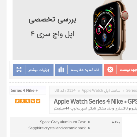
وجود نیست
اضافه به مقایسه
جزئیات بیشتر
»
Apple Watch ساعت اپل
»
3134
کد کالا :
بدنه
Space Gray aluminum Case
Sapphire crystal and ceramic back