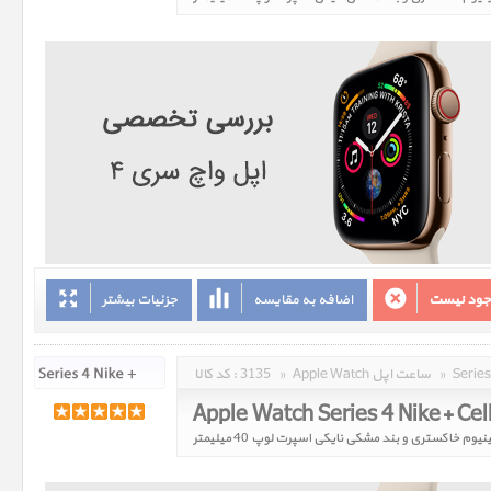
وجود نیست
اضافه به مقایسه
جزئیات بیشتر
»
Apple Watch ساعت اپل
»
3135
کد کالا :