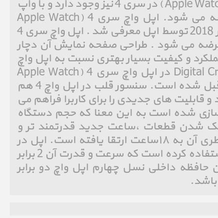
اپل واچ نایکی پلاس (Apple Watch Nike ) در سری 4 نیز وجود دارد و با واپ
فیس های جدید نایکی عرضه می شود. اپل واچ سری 4 (Apple Watch
Series 4) در تاریخ 12 سپتامبر 2018 توسط اپل معرفی شد . اپل واچ سری 4
4 و 44 میلیمتر عرضه می شود . طراحی صفحه نمایش آن دچار
کرد و کیفیت بسیار بهتری نسبت به اپل واچ
سری 3 دارد . همچنین Digital Crown در اپل واچ سری 4 (Apple Watch
Series 4) بسیار پیرفته تر از قبل شده است. سنسور قلب در اپل واچ 4 هم
و قابلیت های جدیدی را برای کاربرا فراهم می
اچ سری ۴ بهینه سازی شده است به این معنا که حجم دستگاه
چک شدن قطعات ،ساعت جدید قدرتمند تر و
باریک تر شده است و عمر باطری آن به ۱۸ساعت ارتقا یافته است. اپل در
اپل واچ 4 از چیپ جدید S4 استفاده کرده است که سرعت و قدرت آن 2 برابر
همچنین حافظه داخلی نسل چهارم اپل واچ دو برابر