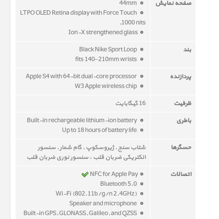
صفحه نمایش
44mm
LTPO OLED Retina display with Force Touch
,1000 nits
Ion-X strengthened glass
بند
Black Nike Sport Loop
fits 140–210mm wrists
پردازنده
Apple S4 with 64-bit dual-core processor
W3 Apple wireless chip
ظرفیت
16 گیگابایت
باطری
Built-in rechargeable lithium-ion battery
Up to 18 hours of battery life
حسگرها
شتاب سنج , ژیروسکوپ , گام شمار , سنسور
الکتریکی ضربان قلب ، سنسور نوری ضربان قلب
اتصالات
NFC for Apple Pay
Bluetooth 5.0
Wi-Fi (802.11b/g/n 2.4GHz)
Speaker and microphone
Built-in GPS, GLONASS, Galileo, and QZSS