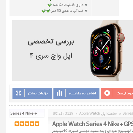
دارای قابلیت مکالمه
ضد آب تا عمق 50 متر
وجود نیست
اضافه به مقایسه
جزئیات بیشتر
»
Apple Watch ساعت اپل
»
3129
کد کالا :