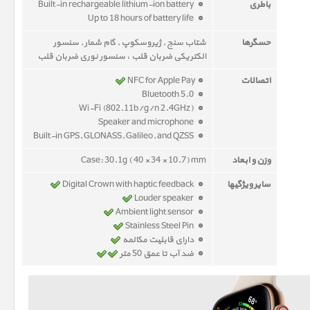
باطری
Built-in rechargeable lithium-ion battery
Up to 18 hours of battery life
حسگرها
شتاب سنج , ژیروسکوپ , گام شمار , سنسور
الکتریکی ضربان قلب ، سنسور نوری ضربان قلب
اتصالات
NFC for Apple Pay
Bluetooth 5.0
Wi-Fi (802.11b/g/n 2.4GHz)
Speaker and microphone
Built-in GPS, GLONASS, Galileo, and QZSS
وزن و ابعاد
Case: 30.1g ( 40 × 34 × 10.7) mm
سایر ویژگیها
Digital Crown with haptic feedback
Louder speaker
Ambient light sensor
Stainless Steel Pin
دارای قابلیت مکالمه
ضد آب تا عمق 50 متر