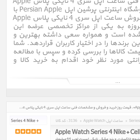
خرید و فروش و مشخصات فنی ساعت اپل سری 4 نایکی پلاس Apple
Watch Series 4 Nike+. فروشگاه اینترنتی پرشین اپل Persian Apple با
سالها تجربه در امر خرید و فروش ساعت اپل سری 4 نایکی پلاس Apple
Watch Series + امروزه به یکی از مراکز تخصصی عرضه این
شده است و همواره سعی داشته بهترین و
ن برندها را در اختیار کاربران قراردهد. شما
ت کالاها را بررسی کرده و سپس با مطالعه
نتی مورد نظر خود اقدام به خرید کالا و
اپل واچ نایکی پلاس (Apple Watch Nike ) در سری 4 نیز وجود دارد و با واپ فیس های جدید نایکی عرضه می شود. اپل واچ سری 4
(Apple Watch Series 4) در تاریخ 12 سپتامبر 2018 توسط اپل معرفی شد . اپل واچ سری 4 در دو سایز 40 و 44 میلیمتر عرضه می
شود . طراحی صفحه نمایش آن دچار تغیرات زیادی شده است و عملکرد و کیفیت بسیار بهتری نسبت به اپل واچ سری 3 دارد .
همچنین Digital Crown در اپل واچ سری 4 (Apple Watch Series 4) بسیار پیرفته تر از قبل شده است. سنسور قلب در اپل واچ 4 هم
نوری و هم الکتریکی می باشد و قابلیت های جدیدی را برای کاربرا فراهم می کند. اپل واچ سری ۴ بهینه سازی شده است به این معنا
ن قطعات ،ساعت جدید قدرتمند تر و باریک تر شده است و عمر باطری آن به
ساعت اپل سری 4 نایکی پلاس Apple Watch Series 4 Nike+، قیمت روز خرید و فروش و مشخصات فنی ساعت اپل سری 4 نایکی پلاس Apple Watch Series 4 Nike+ در تاریخ : 1405/05/17 - ساعت : 10:07
۱۸ساعت ارتقا یافته است. اپل در اپل واچ 4 از چیپ جدید S4 استفاده کرده است که سرعت و قدرت آن 2 برابر اپل واچ 3 می باشد،
گابایت می باشد.
»
Apple Watch ساعت اپل
»
3136
کد کالا :