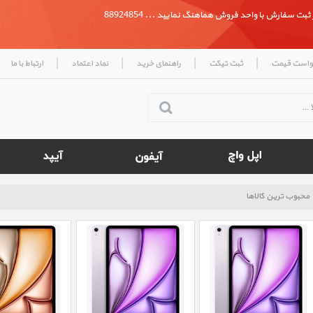
بت سفارش با واحد فروش هماهنگ نمایید ... 88924854
|
|
|
|
واست قیمت
ثبت تیکت
راهنمای خرید
نماد اعتماد
ارتباط با ما
محبوب ترین کالاها