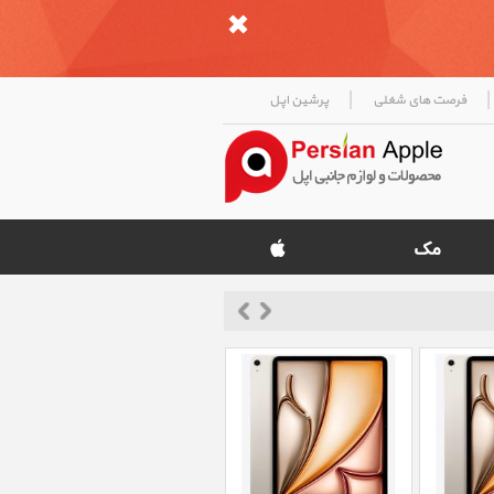
|
|
فرصت های شغلی
پرشین اپل
«
»